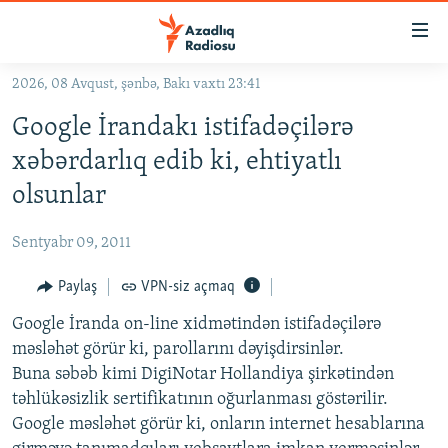
Keçid
linkləri
Əsas
2026, 08 Avqust, şənbə, Bakı vaxtı 23:41
məzmuna
GÜNDƏM
Google İrandakı istifadəçilərə
qayıt
#İZAHLA
Əsas
xəbərdarlıq edib ki, ehtiyatlı
KORRUPSIOMETR
naviqasiyaya
olsunlar
qayıt
#ƏSLINDƏ
Axtarışa
Sentyabr 09, 2011
FƏRQƏ BAX
keç
QANUNI DOĞRU
Paylaş
VPN-siz açmaq
ARAŞDIRMA
Google İranda on-line xidmətindən istifadəçilərə
məsləhət görür ki, parollarını dəyişdirsinlər.
MULTIMEDIA
Buna səbəb kimi DigiNotar Hollandiya şirkətindən
RADIO ARXIV
VIDEO
təhlükəsizlik sertifikatının oğurlanması göstərilir.
Google məsləhət görür ki, onların internet hesablarına
HAQQIMIZDA
FOTOQALEREYA
OXU ZALI