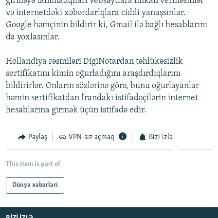
girməyə tanımadqıları vebsaytlara imkan verməsinlər
İNFOQRAFIKA
AZƏRBAYCAN ƏDƏBIYYATI KITABXANASI
MISSIYAMIZ
və internetdəki xəbərdarlqlara ciddi yanaşsınlar.
BIZI IZLƏ
Google həmçinin bildirir ki, Gmail ilə bağlı hesablarını
KARIKATURA
İSLAM VƏ DEMOKRATIYA
PEŞƏ ETIKASI VƏ JURNALISTIKA STANDARTLARIMIZ
da yoxlasınlar.
İZ - MƏDƏNIYYƏT PROQRAMI
MATERIALLARIMIZDAN ISTIFADƏ
Hollandiya rəsmiləri DigiNotardan təhlükəsizlik
AZADLIQRADIOSU MOBIL TELEFONUNUZDA
RFE/RL-in bütün saytları
sertifikatını kimin oğurladığını araşdırdıqlarını
BIZIMLƏ ƏLAQƏ
bildirirlər. Onların sözlərinə görə, bunu oğurlayanlar
XƏBƏR BÜLLETENLƏRIMIZ
həmin sertifikatdan İrandakı istifadəçilərin internet
hesablarına girmək üçün istifadə edir.
Paylaş
VPN-siz açmaq
Bizi izlə
This item is part of
Dünya xəbərləri