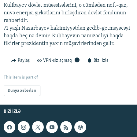
Kulibayev dövlət müəssisələrini, o cümlədən neft-qaz,
İNFOQRAFIKA
AZƏRBAYCAN ƏDƏBIYYATI KITABXANASI
MISSIYAMIZ
BIZI IZLƏ
nüvə enerjisi şirkətlərini birləşdirən dövlət fondunun
KARIKATURA
İSLAM VƏ DEMOKRATIYA
PEŞƏ ETIKASI VƏ JURNALISTIKA STANDARTLARIMIZ
rəhbəridir.
71 yaşlı Nazarbayev hakimiyyətdən gedib-getməyəcəyi
İZ - MƏDƏNIYYƏT PROQRAMI
MATERIALLARIMIZDAN ISTIFADƏ
haqda heç nə demir. Kulibayevin namizədliyi haqda
AZADLIQRADIOSU MOBIL TELEFONUNUZDA
RFE/RL-in bütün saytları
fikirlər prezidentin yaxın müşavirlərindən gəlir.
BIZIMLƏ ƏLAQƏ
Paylaş
VPN-siz açmaq
Bizi izlə
XƏBƏR BÜLLETENLƏRIMIZ
This item is part of
Dünya xəbərləri
BIZI IZLƏ