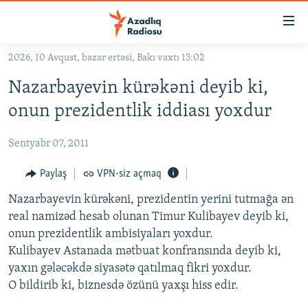
Keçid
linkləri
Əsas
2026, 10 Avqust, bazar ertəsi, Bakı vaxtı 13:02
məzmuna
GÜNDƏM
Nazarbayevin kürəkəni deyib ki,
qayıt
#İZAHLA
Əsas
onun prezidentlik iddiası yoxdur
KORRUPSIOMETR
naviqasiyaya
qayıt
Sentyabr 07, 2011
#ƏSLINDƏ
Axtarışa
FƏRQƏ BAX
Paylaş
VPN-siz açmaq
keç
QANUNI DOĞRU
Nazarbayevin kürəkəni, prezidentin yerini tutmağa ən
real namizəd hesab olunan Timur Kulibayev deyib ki,
ARAŞDIRMA
onun prezidentlik ambisiyaları yoxdur.
MULTIMEDIA
Kulibayev Astanada mətbuat konfransında deyib ki,
yaxın gələcəkdə siyasətə qatılmaq fikri yoxdur.
RADIO ARXIV
VIDEO
O bildirib ki, biznesdə özünü yaxşı hiss edir.
HAQQIMIZDA
FOTOQALEREYA
OXU ZALI