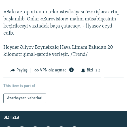
İNFOQRAFIKA
AZƏRBAYCAN ƏDƏBIYYATI KITABXANASI
MISSIYAMIZ
BIZI IZLƏ
«Bakı aeroportunun rekonstruksiyası üzrə işlərə artıq
KARIKATURA
İSLAM VƏ DEMOKRATIYA
PEŞƏ ETIKASI VƏ JURNALISTIKA STANDARTLARIMIZ
başlanılıb. Onlar «Eurovision» mahnı müsabiqəsinin
keçiriləcəyi vaxtadək başa çatacaq», - İlyasov qeyd
İZ - MƏDƏNIYYƏT PROQRAMI
MATERIALLARIMIZDAN ISTIFADƏ
edib.
AZADLIQRADIOSU MOBIL TELEFONUNUZDA
RFE/RL-in bütün saytları
BIZIMLƏ ƏLAQƏ
Heydər Əliyev Beynəlxalq Hava Limanı Bakıdan 20
kilometr şimal-şərqdə yerləşir. /Trend/
XƏBƏR BÜLLETENLƏRIMIZ
Paylaş
VPN-siz açmaq
Bizi izlə
This item is part of
Azərbaycan xəbərləri
BIZI IZLƏ