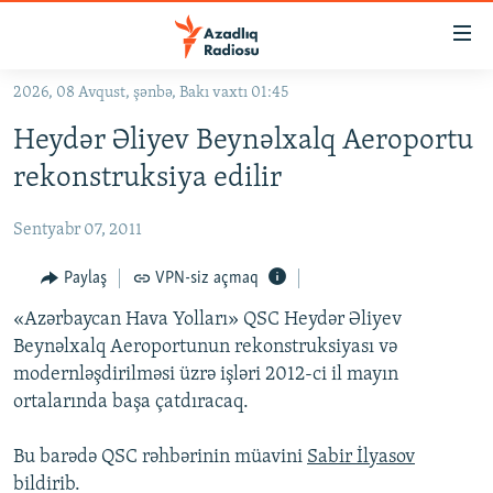
Keçid
linkləri
Əsas
2026, 08 Avqust, şənbə, Bakı vaxtı 01:45
məzmuna
GÜNDƏM
Heydər Əliyev Beynəlxalq Aeroportu
qayıt
#İZAHLA
Əsas
rekonstruksiya edilir
KORRUPSIOMETR
naviqasiyaya
qayıt
Sentyabr 07, 2011
#ƏSLINDƏ
Axtarışa
FƏRQƏ BAX
Paylaş
VPN-siz açmaq
keç
QANUNI DOĞRU
«Azərbaycan Hava Yolları» QSC Heydər Əliyev
Beynəlxalq Aeroportunun rekonstruksiyası və
ARAŞDIRMA
modernləşdirilməsi üzrə işləri 2012-ci il mayın
MULTIMEDIA
ortalarında başa çatdıracaq.
RADIO ARXIV
VIDEO
Bu barədə QSC rəhbərinin müavini
Sabir İlyasov
HAQQIMIZDA
FOTOQALEREYA
OXU ZALI
bildirib.