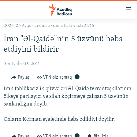
Keçid
linkləri
Əsas
2026, 06 Avqust, cümə axşamı, Bakı vaxtı 21:45
məzmuna
GÜNDƏM
İran "Əl-Qaidə"nin 5 üzvünü həbs
qayıt
#İZAHLA
Əsas
etdiyini bildirir
KORRUPSIOMETR
naviqasiyaya
qayıt
Sentyabr 06, 2011
#ƏSLINDƏ
Axtarışa
FƏRQƏ BAX
Paylaş
VPN-siz açmaq
keç
QANUNI DOĞRU
İran təhlükəsizlik qüvvələri Əl-Qaidə terror təşkilatının
ölkəyə partlayıcı və silah keçirməyə çalışan 5 üzvünün
ARAŞDIRMA
saxlandığını deyib.
MULTIMEDIA
Onların Kerman əyalətində həbs edildiyi deyilir.
RADIO ARXIV
VIDEO
HAQQIMIZDA
FOTOQALEREYA
OXU ZALI
Paylaş
VPN-siz açmaq
Bizi izlə