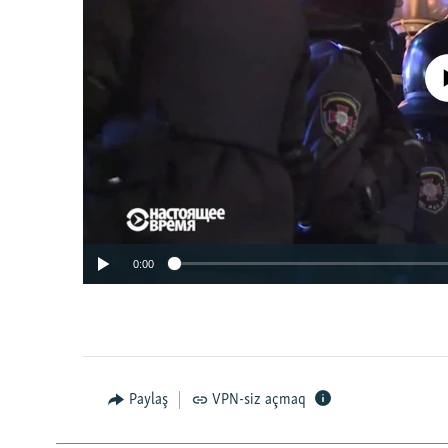
No media source 
0:00
Paylaş
VPN-siz açmaq