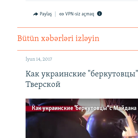
Paylaş
VPN-siz açmaq
Bütün xəbərləri izləyin
İyun 14, 2017
Как украинские "беркутовцы
Тверской