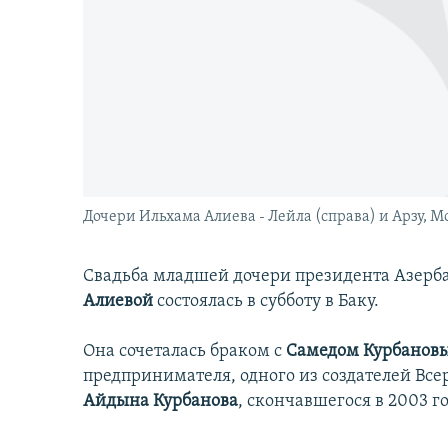
İNFOQRAFIKA
AZƏRBAYCAN ƏDƏBIYYATI KITABXANASI
MISSIYAMIZ
KARIKATURA
İSLAM VƏ DEMOKRATIYA
PEŞƏ ETIKASI VƏ JURNALISTIKA
STANDARTLARIMIZ
İZ - MƏDƏNIYYƏT PROQRAMI
MATERIALLARIMIZDAN ISTIFADƏ
AZADLIQRADIOSU MOBIL TELEFONUNUZDA
BIZIMLƏ ƏLAQƏ
XƏBƏR BÜLLETENLƏRIMIZ
Дочери Ильхама Алиева - Лейла (справа) и Арзу, М
Свадьба младшей дочери президента Азер
Алиевой
состоялась в субботу в Баку.
Она сочеталась браком с
Самедом Курбанов
предпринимателя, одного из создателей Вс
Айдына Курбанова
, скончавшегося в 2003 го