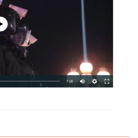
currently available
7:18
EMBED
PAYLAŞ