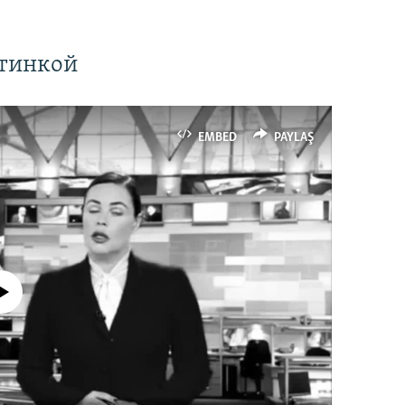
ртинкой
EMBED
PAYLAŞ
currently available