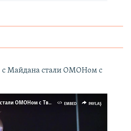
" с Майдана стали ОМОНом с
Как украинские "беркутовцы" с Майдана стали ОМОНом с Тверской
EMBED
PAYLAŞ