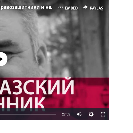
Имидж – все. Почему азербайджанские правозащитники и независимые журналисты попадают в тюрьму
EMBED
PAYLAŞ
currently available
27:35
EMBED
PAYLAŞ