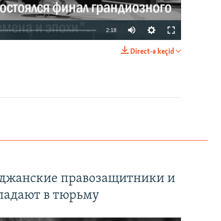
2:18
Direct-ə keçid
EMBED
PAYLAŞ
йджанские правозащитники и
падают в тюрьму