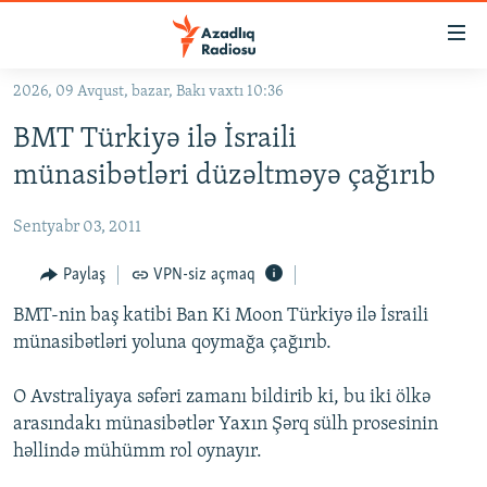
Keçid
linkləri
Əsas
2026, 09 Avqust, bazar, Bakı vaxtı 10:36
məzmuna
GÜNDƏM
BMT Türkiyə ilə İsraili
qayıt
#İZAHLA
Əsas
münasibətləri düzəltməyə çağırıb
KORRUPSIOMETR
naviqasiyaya
qayıt
Sentyabr 03, 2011
#ƏSLINDƏ
Axtarışa
FƏRQƏ BAX
Paylaş
VPN-siz açmaq
keç
QANUNI DOĞRU
BMT-nin baş katibi Ban Ki Moon Türkiyə ilə İsraili
münasibətləri yoluna qoymağa çağırıb.
ARAŞDIRMA
MULTIMEDIA
O Avstraliyaya səfəri zamanı bildirib ki, bu iki ölkə
arasındakı münasibətlər Yaxın Şərq sülh prosesinin
RADIO ARXIV
VIDEO
həllində mühümm rol oynayır.
HAQQIMIZDA
FOTOQALEREYA
OXU ZALI