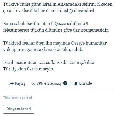
Türkiyə cümə günü İsrailin Ankaradakı səfirini ölkədən
İNFOQRAFIKA
AZƏRBAYCAN ƏDƏBIYYATI KITABXANASI
MISSIYAMIZ
BIZI IZLƏ
çıxarıb və İsraillə hərbi əməkdaşlığı dayandırıb.
KARIKATURA
İSLAM VƏ DEMOKRATIYA
PEŞƏ ETIKASI VƏ JURNALISTIKA STANDARTLARIMIZ
Buna səbəb İsrailin ötən il Qəzzə sahilində 9
İZ - MƏDƏNIYYƏT PROQRAMI
MATERIALLARIMIZDAN ISTIFADƏ
fələstinpərəst türkün ölümünə görə üzr istəməməsidir.
AZADLIQRADIOSU MOBIL TELEFONUNUZDA
RFE/RL-in bütün saytları
BIZIMLƏ ƏLAQƏ
Türkiyəli fəallar ötən ilin mayında Qəzəyə hümanitar
yük aparan gəmi saxlanarkən öldürülüb.
XƏBƏR BÜLLETENLƏRIMIZ
İsrail insidentdən təəssüflənsə də rəsmi şəkildə
Türkiyədən üzr istəməyib.
Paylaş
VPN-siz açmaq
Bizi izlə
This item is part of
Dünya xəbərləri