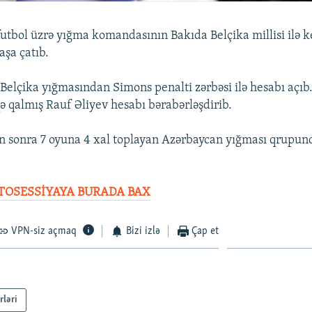
utbol üzrə yığma komandasının Bakıda Belçika millisi ilə k
aşa çatıb.
 Belçika yığmasından Simons penalti zərbəsi ilə hesabı açı
ə qalmış Rauf Əliyev hesabı bərabərləşdirib.
 sonra 7 oyuna 4 xal toplayan Azərbaycan yığması qrupund
TOSESSİYAYA BURADA BAX
VPN-siz açmaq
Bizi izlə
Çap et
rləri