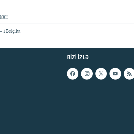
ax:
– 1 Belçika
BIZI IZLƏ