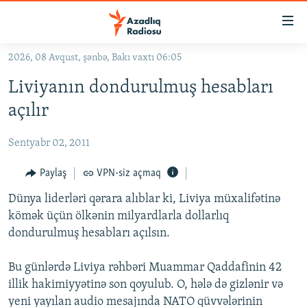
Keçid
linkləri
Əsas
2026, 08 Avqust, şənbə, Bakı vaxtı 06:05
məzmuna
GÜNDƏM
Liviyanın dondurulmuş hesabları
qayıt
#İZAHLA
Əsas
açılır
KORRUPSIOMETR
naviqasiyaya
qayıt
Sentyabr 02, 2011
#ƏSLINDƏ
Axtarışa
FƏRQƏ BAX
Paylaş
VPN-siz açmaq
keç
QANUNI DOĞRU
Dünya liderləri qərara alıblar ki, Liviya müxalifətinə
kömək üçün ölkənin milyardlarla dollarlıq
ARAŞDIRMA
dondurulmuş hesabları açılsın.
MULTIMEDIA
Bu günlərdə Liviya rəhbəri Muammar Qaddafinin 42
RADIO ARXIV
VIDEO
illik hakimiyyətinə son qoyulub. O, hələ də gizlənir və
HAQQIMIZDA
FOTOQALEREYA
OXU ZALI
yeni yayılan audio mesajında NATO qüvvələrinin