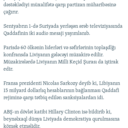
dəstəklədiyi müxalifətə qarşı partizan müharibəsinə
İNFOQRAFIKA
AZƏRBAYCAN ƏDƏBIYYATI KITABXANASI
MISSIYAMIZ
BIZI IZLƏ
çağırır.
KARIKATURA
İSLAM VƏ DEMOKRATIYA
PEŞƏ ETIKASI VƏ JURNALISTIKA STANDARTLARIMIZ
Sentyabrın 1-də Suriyada yerləşən ərəb televiziyasında
İZ - MƏDƏNIYYƏT PROQRAMI
MATERIALLARIMIZDAN ISTIFADƏ
Qaddafinin iki audio mesaji yayımlanıb.
AZADLIQRADIOSU MOBIL TELEFONUNUZDA
RFE/RL-in bütün saytları
BIZIMLƏ ƏLAQƏ
Parisdə 60 ölkənin liderləri və səfirlərinin toplaşdlğı
konfransda Liviyanın gələcəyi müzakirə edilir.
XƏBƏR BÜLLETENLƏRIMIZ
Müzakirələrdə Liviyanın Milli Keçid Şurası da iştirak
edir.
Fransa prezidenti Nicolas Sarkozy deyib ki, Libiyanın
15 milyard dollarlıq hesablarının bağlanması Qaddafi
rejiminə qarşı tətbiq edilən sanksiyalardan idi.
ABŞ-ın dövlət katibi Hillary Clinton isə bildirib ki,
beynəlxaql dünya Liviyada demokratiya qurulmasına
kömək etməlidir.