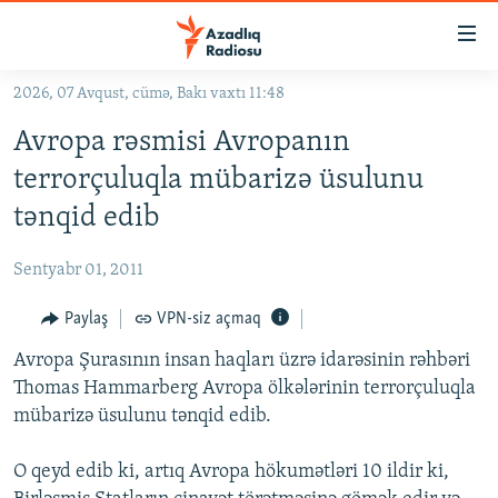
Keçid
linkləri
Əsas
2026, 07 Avqust, cümə, Bakı vaxtı 11:48
məzmuna
GÜNDƏM
Avropa rəsmisi Avropanın
qayıt
#İZAHLA
Əsas
terrorçuluqla mübarizə üsulunu
KORRUPSIOMETR
naviqasiyaya
tənqid edib
qayıt
#ƏSLINDƏ
Axtarışa
Sentyabr 01, 2011
FƏRQƏ BAX
keç
QANUNI DOĞRU
Paylaş
VPN-siz açmaq
ARAŞDIRMA
Avropa Şurasının insan haqları üzrə idarəsinin rəhbəri
Thomas Hammarberg Avropa ölkələrinin terrorçuluqla
MULTIMEDIA
mübarizə üsulunu tənqid edib.
RADIO ARXIV
VIDEO
O qeyd edib ki, artıq Avropa hökumətləri 10 ildir ki,
HAQQIMIZDA
FOTOQALEREYA
OXU ZALI