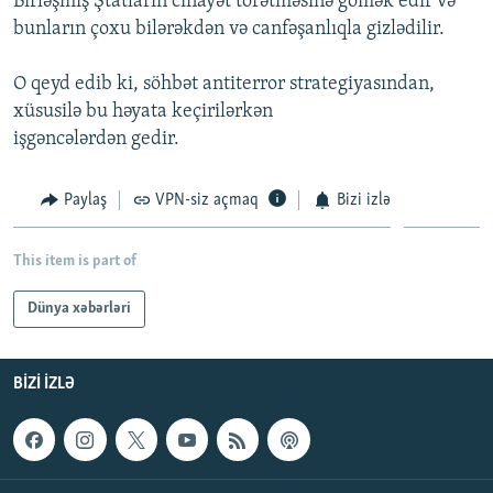
Birləşmiş Ştatların cinayət törətməsinə gömək edir və
İNFOQRAFIKA
AZƏRBAYCAN ƏDƏBIYYATI KITABXANASI
MISSIYAMIZ
bunların çoxu bilərəkdən və canfəşanlıqla gizlədilir.
BIZI IZLƏ
KARIKATURA
İSLAM VƏ DEMOKRATIYA
PEŞƏ ETIKASI VƏ JURNALISTIKA STANDARTLARIMIZ
O qeyd edib ki, söhbət antiterror strategiyasından,
İZ - MƏDƏNIYYƏT PROQRAMI
MATERIALLARIMIZDAN ISTIFADƏ
xüsusilə bu həyata keçirilərkən
işgəncələrdən gedir.
AZADLIQRADIOSU MOBIL TELEFONUNUZDA
RFE/RL-in bütün saytları
BIZIMLƏ ƏLAQƏ
Paylaş
VPN-siz açmaq
Bizi izlə
XƏBƏR BÜLLETENLƏRIMIZ
This item is part of
Dünya xəbərləri
BIZI IZLƏ