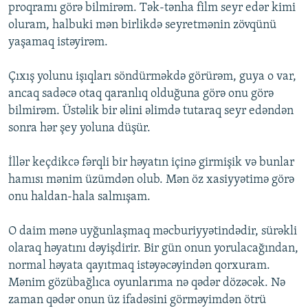
proqramı görə bilmirəm. Tək-tənha film seyr edər kimi
oluram, halbuki mən birlikdə seyretmənin zövqünü
yaşamaq istəyirəm.
Çıxış yolunu işıqları söndürməkdə görürəm, guya o var,
ancaq sadəcə otaq qaranlıq olduğuna görə onu görə
bilmirəm. Üstəlik bir əlini əlimdə tutaraq seyr edəndən
sonra hər şey yoluna düşür.
İllər keçdikcə fərqli bir həyatın içinə girmişik və bunlar
hamısı mənim üzümdən olub. Mən öz xasiyyətimə görə
onu haldan-hala salmışam.
O daim mənə uyğunlaşmaq məcburiyyətindədir, sürəkli
olaraq həyatını dəyişdirir. Bir gün onun yorulacağından,
normal həyata qayıtmaq istəyəcəyindən qorxuram.
Mənim gözübağlıca oyunlarıma nə qədər dözəcək. Nə
zaman qədər onun üz ifadəsini görməyimdən ötrü