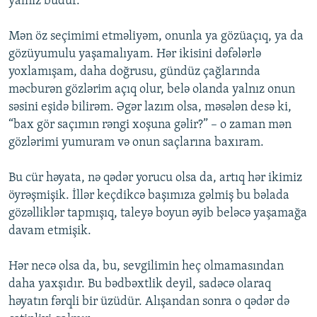
yalnız budur.
Mən öz seçimimi etməliyəm, onunla ya gözüaçıq, ya da
gözüyumulu yaşamalıyam. Hər ikisini dəfələrlə
yoxlamışam, daha doğrusu, gündüz çağlarında
məcburən gözlərim açıq olur, belə olanda yalnız onun
səsini eşidə bilirəm. Əgər lazım olsa, məsələn desə ki,
“bax gör saçımın rəngi xoşuna gəlir?” – o zaman mən
gözlərimi yumuram və onun saçlarına baxıram.
Bu cür həyata, nə qədər yorucu olsa da, artıq hər ikimiz
öyrəşmişik. İllər keçdikcə başımıza gəlmiş bu bəlada
gözəlliklər tapmışıq, taleyə boyun əyib beləcə yaşamağa
davam etmişik.
Hər necə olsa da, bu, sevgilimin heç olmamasından
daha yaxşıdır. Bu bədbəxtlik deyil, sadəcə olaraq
həyatın fərqli bir üzüdür. Alışandan sonra o qədər də