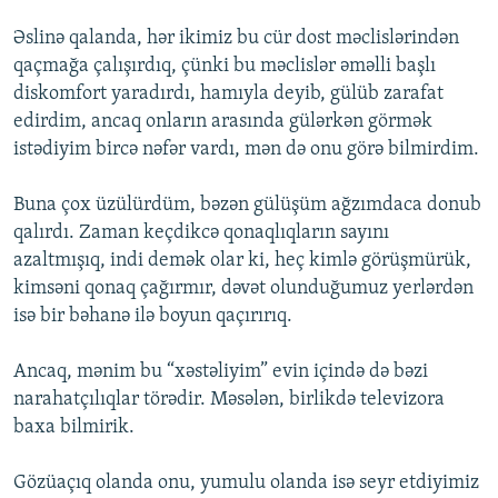
Əslinə qalanda, hər ikimiz bu cür dost məclislərindən
qaçmağa çalışırdıq, çünki bu məclislər əməlli başlı
diskomfort yaradırdı, hamıyla deyib, gülüb zarafat
edirdim, ancaq onların arasında gülərkən görmək
istədiyim bircə nəfər vardı, mən də onu görə bilmirdim.
Buna çox üzülürdüm, bəzən gülüşüm ağzımdaca donub
qalırdı. Zaman keçdikcə qonaqlıqların sayını
azaltmışıq, indi demək olar ki, heç kimlə görüşmürük,
kimsəni qonaq çağırmır, dəvət olunduğumuz yerlərdən
isə bir bəhanə ilə boyun qaçırırıq.
Ancaq, mənim bu “xəstəliyim” evin içində də bəzi
narahatçılıqlar törədir. Məsələn, birlikdə televizora
baxa bilmirik.
Gözüaçıq olanda onu, yumulu olanda isə seyr etdiyimiz