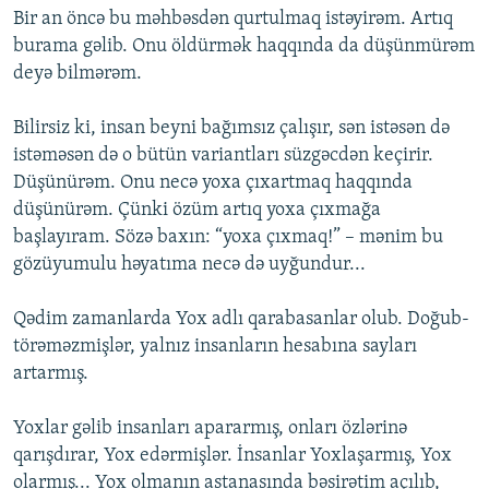
Bir an öncə bu məhbəsdən qurtulmaq istəyirəm. Artıq
burama gəlib. Onu öldürmək haqqında da düşünmürəm
deyə bilmərəm.
Bilirsiz ki, insan beyni bağımsız çalışır, sən istəsən də
istəməsən də o bütün variantları süzgəcdən keçirir.
Düşünürəm. Onu necə yoxa çıxartmaq haqqında
düşünürəm. Çünki özüm artıq yoxa çıxmağa
başlayıram. Sözə baxın: “yoxa çıxmaq!” – mənim bu
gözüyumulu həyatıma necə də uyğundur...
Qədim zamanlarda Yox adlı qarabasanlar olub. Doğub-
törəməzmişlər, yalnız insanların hesabına sayları
artarmış.
Yoxlar gəlib insanları apararmış, onları özlərinə
qarışdırar, Yox edərmişlər. İnsanlar Yoxlaşarmış, Yox
olarmış... Yox olmanın astanasında bəsirətim açılıb,