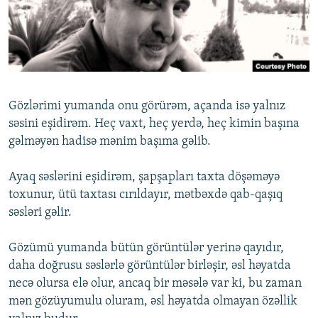
İNFOQRAFIKA
AZƏRBAYCAN ƏDƏBIYYATI KITABXANASI
MISSIYAMIZ
BIZI IZLƏ
KARIKATURA
İSLAM VƏ DEMOKRATIYA
PEŞƏ ETIKASI VƏ JURNALISTIKA STANDARTLARIMIZ
İZ - MƏDƏNIYYƏT PROQRAMI
MATERIALLARIMIZDAN ISTIFADƏ
AZADLIQRADIOSU MOBIL TELEFONUNUZDA
RFE/RL-in bütün saytları
Gözlərimi yumanda onu görürəm, açanda isə yalnız
BIZIMLƏ ƏLAQƏ
səsini eşidirəm. Heç vaxt, heç yerdə, heç kimin başına
gəlməyən hadisə mənim başıma gəlib.
XƏBƏR BÜLLETENLƏRIMIZ
Ayaq səslərini eşidirəm, şapşapları taxta döşəməyə
toxunur, ütü taxtası cırıldayır, mətbəxdə qab-qaşıq
səsləri gəlir.
Gözümü yumanda bütün görüntülər yerinə qayıdır,
daha doğrusu səslərlə görüntülər birləşir, əsl həyatda
necə olursa elə olur, ancaq bir məsələ var ki, bu zaman
mən gözüyumulu oluram, əsl həyatda olmayan özəllik