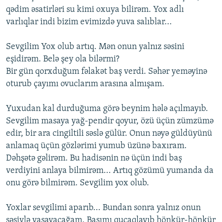
qədim əsatirləri su kimi oxuya bilirəm. Yox adlı
varlıqlar indi bizim evimizdə yuva salıblar...
Sevgilim Yox olub artıq. Mən onun yalnız səsini
eşidirəm. Belə şey ola bilərmi?
Bir gün qorxduğum fəlakət baş verdi. Səhər yeməyinə
oturub çayımı ovuclarım arasına almışam.
Yuxudan kal durduğuma görə beynim hələ açılmayıb.
Sevgilim masaya yağ-pendir qoyur, özü üçün zümzümə
edir, bir ara cingiltili səslə gülür. Onun nəyə güldüyünü
anlamaq üçün gözlərimi yumub üzünə baxıram.
Dəhşətə gəlirəm. Bu hadisənin nə üçün indi baş
verdiyini anlaya bilmirəm... Artıq gözümü yumanda da
onu görə bilmirəm. Sevgilim yox olub.
Yoxlar sevgilimi aparıb... Bundan sonra yalnız onun
səsiylə yaşayacağam. Başımı qucaqlayıb hönkür-hönkür