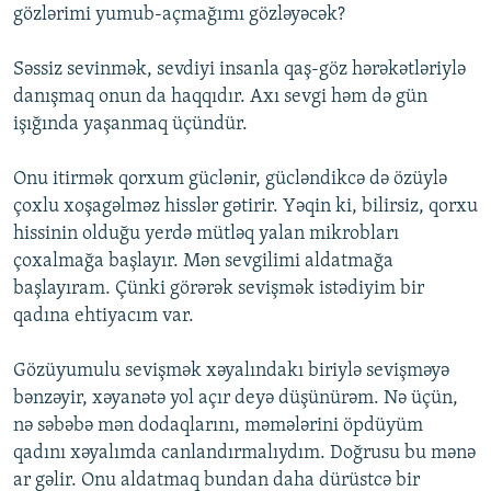
gözlərimi yumub-açmağımı gözləyəcək?
Səssiz sevinmək, sevdiyi insanla qaş-göz hərəkətləriylə
danışmaq onun da haqqıdır. Axı sevgi həm də gün
işığında yaşanmaq üçündür.
Onu itirmək qorxum güclənir, gücləndikcə də özüylə
çoxlu xoşagəlməz hisslər gətirir. Yəqin ki, bilirsiz, qorxu
hissinin olduğu yerdə mütləq yalan mikrobları
çoxalmağa başlayır. Mən sevgilimi aldatmağa
başlayıram. Çünki görərək sevişmək istədiyim bir
qadına ehtiyacım var.
Gözüyumulu sevişmək xəyalındakı biriylə sevişməyə
bənzəyir, xəyanətə yol açır deyə düşünürəm. Nə üçün,
nə səbəbə mən dodaqlarını, məmələrini öpdüyüm
qadını xəyalımda canlandırmalıydım. Doğrusu bu mənə
ar gəlir. Onu aldatmaq bundan daha dürüstcə bir