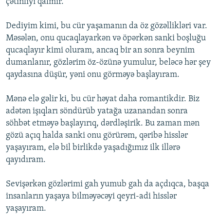
çətinliyi qalmır.
Dediyim kimi, bu cür yaşamanın da öz gözəllikləri var.
Məsələn, onu qucaqlayarkən və öpərkən sanki boşluğu
qucaqlayır kimi oluram, ancaq bir an sonra beynim
dumanlanır, gözlərim öz-özünə yumulur, beləcə hər şey
qaydasına düşür, yəni onu görməyə başlayıram.
Mənə elə gəlir ki, bu cür həyat daha romantikdir. Biz
adətən işıqları söndürüb yatağa uzanandan sonra
söhbət etməyə başlayırıq, dərdləşirik. Bu zaman mən
gözü açıq halda sanki onu görürəm, qəribə hisslər
yaşayıram, elə bil birlikdə yaşadığımız ilk illərə
qayıdıram.
Sevişərkən gözlərimi gah yumub gah da açdıqca, başqa
insanların yaşaya bilməyəcəyi qeyri-adi hisslər
yaşayıram.