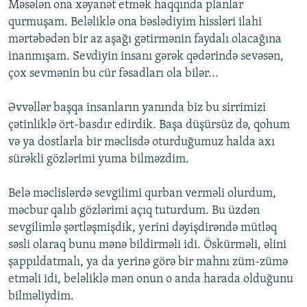
Məsələn ona xəyanət etmək haqqında planlar
qurmuşam. Beləliklə ona bəslədiyim hissləri ilahi
mərtəbədən bir az aşağı gətirmənin faydalı olacağına
inanmışam. Sevdiyin insanı gərək qədərində sevəsən,
çox sevmənin bu cür fəsadları ola bilər...
Əvvəllər başqa insanların yanında biz bu sirrimizi
çətinliklə ört-basdır edirdik. Başa düşürsüz də, qohum
və ya dostlarla bir məclisdə oturduğumuz halda axı
sürəkli gözlərimi yuma bilməzdim.
Belə məclislərdə sevgilimi qurban verməli olurdum,
məcbur qalıb gözlərimi açıq tuturdum. Bu üzdən
sevgilimlə şərtləşmişdik, yerini dəyişdirəndə mütləq
səsli olaraq bunu mənə bildirməli idi. Öskürməli, əlini
şappıldatmalı, ya da yerinə görə bir mahnı züm-zümə
etməli idi, beləliklə mən onun o anda harada olduğunu
bilməliydim.