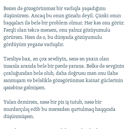
Bəzən də gözəgörünməz bir varlıqla yaşadığımı
düşünürəm. Ancaq bu onun günahı deyil. Çünki onun
başqaları ilə belə bir problem olmur. Hər kəs onu görür.
Fərqli olan təkcə mənəm, onu yalnız gözüyumulu
görürəm. Həm də o, bu dünyada gözüyumulu
gördüyüm yeganə varlıqdır.
Tərsliyə bax, ən çox sevdiyin, sənə ən yaxın olan
insanla aranda belə bir pərdə yarana. Bəlkə də sevginin
çoxluğundan belə olub, daha doğrusu mən onu ilahə
sanmışam və beləliklə gözəgörünməz kainat güclərinin
qəzəbinə gəlmişəm.
Yalan demirəm, nəsə bir pis iş tutub, nəsə bir
murdarçılıq edib bu mərəzdən qurtulmaq haqqında
düşünmüşəm.