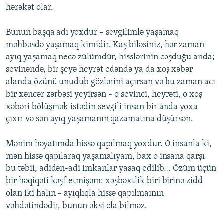
hərəkət olar.
Bunun başqa adı yoxdur – sevgilimlə yaşamaq
məhbəsdə yaşamaq kimidir. Kaş biləsiniz, hər zaman
ayıq yaşamaq necə zülümdür, hisslərinin coşduğu anda;
sevinəndə, bir şeyə heyrət edəndə ya da xoş xəbər
alanda özünü unudub gözlərini açırsan və bu zaman acı
bir xəncər zərbəsi yeyirsən – o sevinci, heyrəti, o xoş
xəbəri bölüşmək istədin sevgili insan bir anda yoxa
çıxır və sən ayıq yaşamanın qazamatına düşürsən.
Mənim həyatımda hissə qapılmaq yoxdur. O insanla ki,
mən hissə qapılaraq yaşamalıyam, bax o insana qarşı
bu təbii, adidən-adi imkanlar yasaq edilib... Özüm üçün
bir həqiqəti kəşf etmişəm: xoşbəxtlik biri birinə zidd
olan iki halın – ayıqlıqla hissə qapılmaının
vəhdətindədir, bunun əksi ola bilməz.