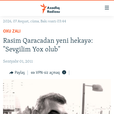
Keçid
linkləri
Əsas
2026, 07 Avqust, cümə, Bakı vaxtı 03:44
məzmuna
GÜNDƏM
OXU ZALI
qayıt
#İZAHLA
Əsas
Rasim Qaracadan yeni hekayə:
KORRUPSIOMETR
naviqasiyaya
"Sevgilim Yox olub"
qayıt
#ƏSLINDƏ
Axtarışa
Sentyabr 01, 2011
FƏRQƏ BAX
keç
QANUNI DOĞRU
Paylaş
VPN-siz açmaq
ARAŞDIRMA
MULTIMEDIA
RADIO ARXIV
VIDEO
HAQQIMIZDA
FOTOQALEREYA
OXU ZALI