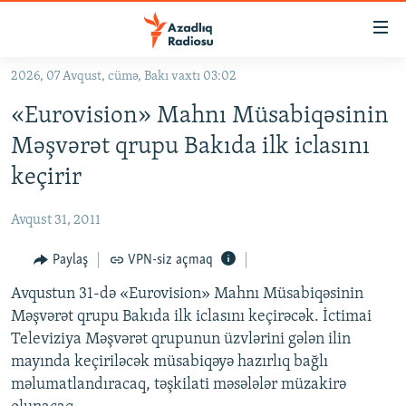
Keçid
linkləri
Əsas
2026, 07 Avqust, cümə, Bakı vaxtı 03:02
məzmuna
GÜNDƏM
«Eurovision» Mahnı Müsabiqəsinin
qayıt
#İZAHLA
Əsas
Məşvərət qrupu Bakıda ilk iclasını
KORRUPSIOMETR
naviqasiyaya
keçirir
qayıt
#ƏSLINDƏ
Axtarışa
Avqust 31, 2011
FƏRQƏ BAX
keç
QANUNI DOĞRU
Paylaş
VPN-siz açmaq
ARAŞDIRMA
Avqustun 31-də «Eurovision» Mahnı Müsabiqəsinin
Məşvərət qrupu Bakıda ilk iclasını keçirəcək. İctimai
MULTIMEDIA
Televiziya Məşvərət qrupunun üzvlərini gələn ilin
RADIO ARXIV
VIDEO
mayında keçiriləcək müsabiqəyə hazırlıq bağlı
məlumatlandıracaq, təşkilati məsələlər müzakirə
HAQQIMIZDA
FOTOQALEREYA
OXU ZALI