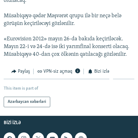
olunacaq.
İNFOQRAFIKA
AZƏRBAYCAN ƏDƏBIYYATI KITABXANASI
MISSIYAMIZ
BIZI IZLƏ
Müsabiqəyə qədər Məşvərət qrupu ilə bir neçə belə
KARIKATURA
İSLAM VƏ DEMOKRATIYA
PEŞƏ ETIKASI VƏ JURNALISTIKA STANDARTLARIMIZ
görüşün keçiriləcəyi gözlənilir.
İZ - MƏDƏNIYYƏT PROQRAMI
MATERIALLARIMIZDAN ISTIFADƏ
«Eurovision 2012» mayın 26-da bakıda keçiriləcək.
AZADLIQRADIOSU MOBIL TELEFONUNUZDA
RFE/RL-in bütün saytları
Mayın 22-i və 24-də isə iki yarımfinal konserti olacaq.
BIZIMLƏ ƏLAQƏ
Müsabiqəyə 40-dan çox ölkənin qatılacağı gözlənilir.
XƏBƏR BÜLLETENLƏRIMIZ
Paylaş
VPN-siz açmaq
Bizi izlə
This item is part of
Azərbaycan xəbərləri
BIZI IZLƏ