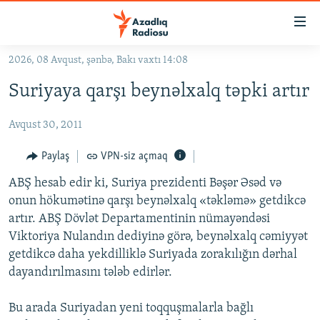
Keçid
linkləri
Əsas
2026, 08 Avqust, şənbə, Bakı vaxtı 14:08
məzmuna
GÜNDƏM
Suriyaya qarşı beynəlxalq təpki artır
qayıt
#İZAHLA
Əsas
Avqust 30, 2011
KORRUPSIOMETR
naviqasiyaya
qayıt
#ƏSLINDƏ
Paylaş
VPN-siz açmaq
Axtarışa
FƏRQƏ BAX
keç
ABŞ hesab edir ki, Suriya prezidenti Bəşər Əsəd və
onun hökumətinə qarşı beynəlxalq «təkləmə» getdikcə
QANUNI DOĞRU
artır. ABŞ Dövlət Departamentinin nümayəndəsi
ARAŞDIRMA
Viktoriya Nulandın dediyinə görə, beynəlxalq cəmiyyət
getdikcə daha yekdilliklə Suriyada zorakılığın dərhal
MULTIMEDIA
dayandırılmasını tələb edirlər.
RADIO ARXIV
VIDEO
HAQQIMIZDA
Bu arada Suriyadan yeni toqquşmalarla bağlı
FOTOQALEREYA
OXU ZALI