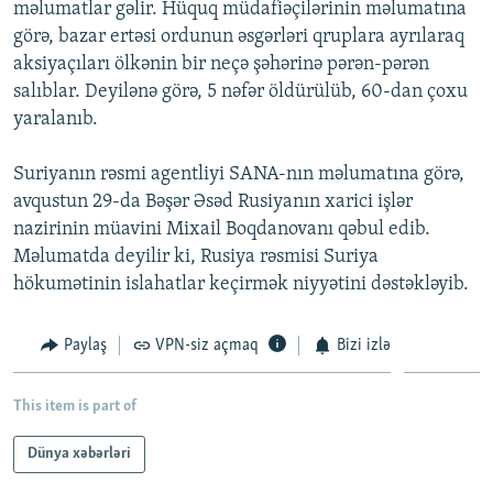
məlumatlar gəlir. Hüquq müdafiəçilərinin məlumatına
İNFOQRAFIKA
AZƏRBAYCAN ƏDƏBIYYATI KITABXANASI
MISSIYAMIZ
görə, bazar ertəsi ordunun əsgərləri qruplara ayrılaraq
BIZI IZLƏ
KARIKATURA
İSLAM VƏ DEMOKRATIYA
PEŞƏ ETIKASI VƏ JURNALISTIKA STANDARTLARIMIZ
aksiyaçıları ölkənin bir neçə şəhərinə pərən-pərən
salıblar. Deyilənə görə, 5 nəfər öldürülüb, 60-dan çoxu
İZ - MƏDƏNIYYƏT PROQRAMI
MATERIALLARIMIZDAN ISTIFADƏ
yaralanıb.
AZADLIQRADIOSU MOBIL TELEFONUNUZDA
RFE/RL-in bütün saytları
Suriyanın rəsmi agentliyi SANA-nın məlumatına görə,
BIZIMLƏ ƏLAQƏ
avqustun 29-da Bəşər Əsəd Rusiyanın xarici işlər
XƏBƏR BÜLLETENLƏRIMIZ
nazirinin müavini Mixail Boqdanovanı qəbul edib.
Məlumatda deyilir ki, Rusiya rəsmisi Suriya
hökumətinin islahatlar keçirmək niyyətini dəstəkləyib.
Paylaş
VPN-siz açmaq
Bizi izlə
This item is part of
Dünya xəbərləri