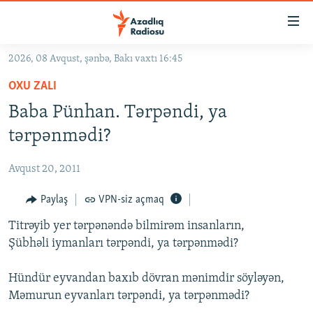
Keçid
linkləri
Əsas
2026, 08 Avqust, şənbə, Bakı vaxtı 16:45
məzmuna
GÜNDƏM
OXU ZALI
qayıt
#İZAHLA
Əsas
Baba Pünhan. Tərpəndi, ya
KORRUPSIOMETR
naviqasiyaya
tərpənmədi?
qayıt
#ƏSLINDƏ
Axtarışa
Avqust 20, 2011
FƏRQƏ BAX
keç
QANUNI DOĞRU
Paylaş
VPN-siz açmaq
ARAŞDIRMA
Titrəyib yer tərpənəndə bilmirəm insanların,
Şübhəli iymanları tərpəndi, ya tərpənmədi?
MULTIMEDIA
RADIO ARXIV
VIDEO
Hündür eyvandan baxıb dövran mənimdir söyləyən,
Məmurun eyvanları tərpəndi, ya tərpənmədi?
HAQQIMIZDA
FOTOQALEREYA
OXU ZALI