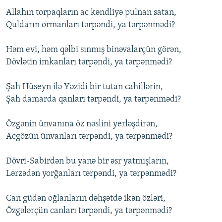
İNFOQRAFIKA
AZƏRBAYCAN ƏDƏBIYYATI KITABXANASI
MISSIYAMIZ
Allahın torpaqların ac kəndliyə pulnan satan,
BIZI IZLƏ
Quldarın ormanları tərpəndi, ya tərpənmədi?
KARIKATURA
İSLAM VƏ DEMOKRATIYA
PEŞƏ ETIKASI VƏ JURNALISTIKA STANDARTLARIMIZ
İZ - MƏDƏNIYYƏT PROQRAMI
MATERIALLARIMIZDAN ISTIFADƏ
Həm evi, həm qəlbi sınmış binəvalarçün görən,
Dövlətin imkanları tərpəndi, ya tərpənmədi?
AZADLIQRADIOSU MOBIL TELEFONUNUZDA
RFE/RL-in bütün saytları
BIZIMLƏ ƏLAQƏ
Şah Hüseyn ilə Yəzidi bir tutan cahillərin,
Şah damarda qanları tərpəndi, ya tərpənmədi?
XƏBƏR BÜLLETENLƏRIMIZ
Özgənin ünvanına öz nəslini yerləşdirən,
Acgözün ünvanları tərpəndi, ya tərpənmədi?
Dövri-Sabirdən bu yanə bir əsr yatmışların,
Lərzədən yorğanları tərpəndi, ya tərpənmədi?
Can güdən oğlanların dəhşətdə ikən özləri,
Özgələrçün canları tərpəndi, ya tərpənmədi?