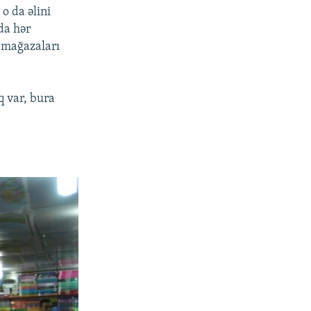
o da əlini
da hər
i mağazaları
q var, bura