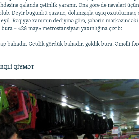
hdəsinə qalanda çətinlik yaranır. Ona görə də nəvələri üçün 
 olub. Deyir bugünkü qazanc, dolanışıqla uşaq oxutdurmaq 
 deyil. Rəqiyyə xanımın dediyinə görə, şəhərin mərkəzindək
b bura – «28 may» metrostansiyası yaxınlığına çıxıb:
ap bahadır. Getdik gördük bahadır, gəldik bura. Əməlli fər
ƏRQLİ QİYMƏT