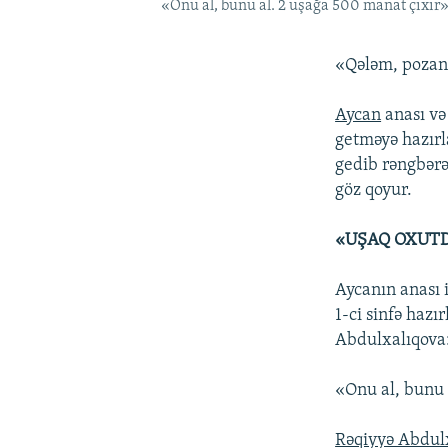
«Onu al, bunu al. 2 uşağa 500 manat çıxır»
«Qələm, pozan,
Aycan
anası və 
getməyə hazırl
gedib rəngbərə
göz qoyur.
«UŞAQ OXUTD
Aycanın anası i
1-ci sinfə hazı
Abdulxalıqova
«Onu al, bunu 
Rəqiyyə Abdul