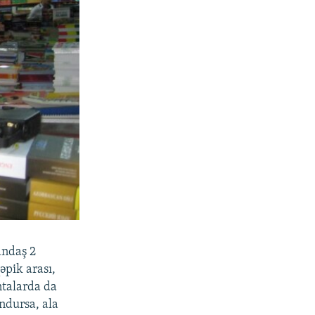
andaş 2
pik arası,
ntalarda da
ndursa, ala