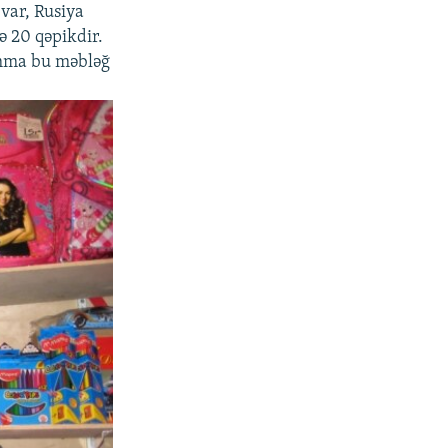
 var, Rusiya
sə 20 qəpikdir.
Amma bu məbləğ