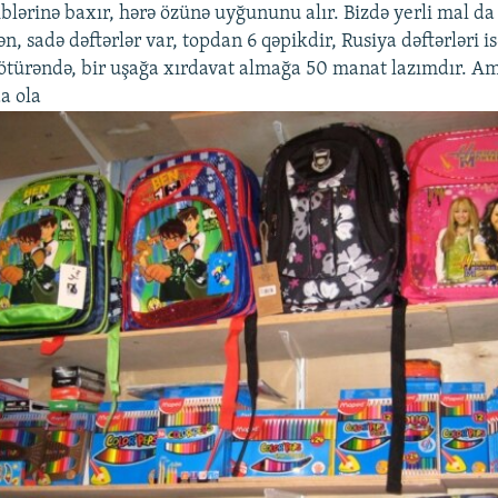
blərinə baxır, hərə özünə uyğununu alır. Bizdə yerli mal da
n, sadə dəftərlər var, topdan 6 qəpikdir, Rusiya dəftərləri i
götürəndə, bir uşağa xırdavat almağa 50 manat lazımdır. 
a ola