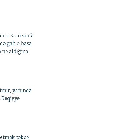
onra 3-cü sinfə
ddə gah o başa
 nə aldığına
bitmir, yanında
– Rəqiyyə
ı etmək təkcə