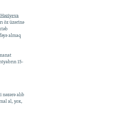
Həziyeva
rı öz üzərinə
ktəb
əfəyə almaq
 manat
ntyabrın 15-
i nəzərə alıb
mal al, yox,