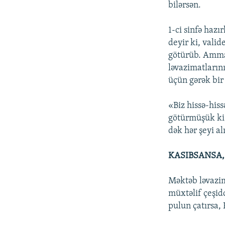
bilərsən.
1-ci sinfə hazı
deyir ki, valid
götürüb. Amma
ləvazimatların
üçün gərək bir
«Biz hissə-his
götürmüşük ki, 
dək hər şeyi al
KASIBSANSA,
Məktəb ləvazi
müxtəlif çeşidd
pulun çatırsa, 