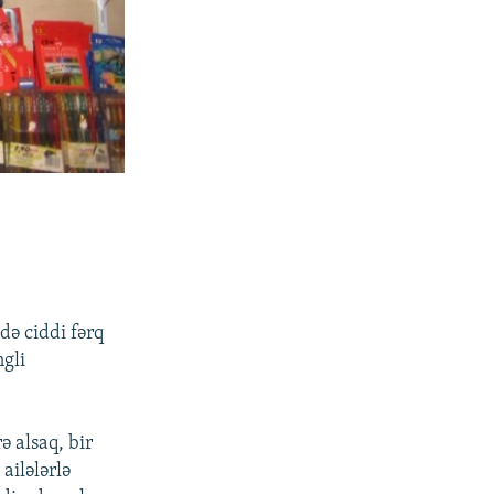
də ciddi fərq
ngli
ə alsaq, bir
ailələrlə