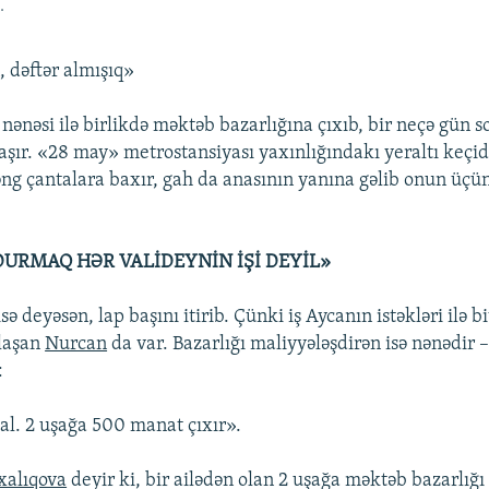
.
 dəftər almışıq»
nənəsi ilə birlikdə məktəb bazarlığına çıxıb, bir neçə gün s
aşır. «28 may» metrostansiyası yaxınlığındakı yeraltı keçi
ng çantalara baxır, gah da anasının yanına gəlib onun üçün
URMAQ HƏR VALİDEYNİN İŞİ DEYİL»
sə deyəsən, lap başını itirib. Çünki iş Aycanın istəkləri ilə 
rlaşan
Nurcan
da var. Bazarlığı maliyyələşdirən isə nənədir 
:
al. 2 uşağa 500 manat çıxır».
xalıqova
deyir ki, bir ailədən olan 2 uşağa məktəb bazarlığ