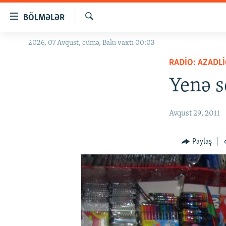
Keçid
BÖLMƏLƏR
linkləri
Axtar
Əsas
2026, 07 Avqust, cümə, Bakı vaxtı 00:03
GÜNDƏM
məzmuna
RADIO: AZADLI
#İZAHLA
qayıt
Əsas
Yenə s
KORRUPSIOMETR
naviqasiyaya
#ƏSLINDƏ
qayıt
Avqust 29, 2011
Axtarışa
FƏRQƏ BAX
keç
QANUNI DOĞRU
Paylaş
ARAŞDIRMA
MULTIMEDIA
RADIO ARXIV
VIDEO
HAQQIMIZDA
FOTOQALEREYA
OXU ZALI