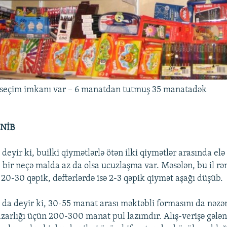
 seçim imkanı var – 6 manatdan tutmuş 35 manatadək
NİB
deyir ki, builki qiymətlərlə ötən ilki qiymətlər arasında elə 
 bir neçə malda az da olsa ucuzlaşma var. Məsələn, bu il rə
20-30 qəpik, dəftərlərdə isə 2-3 qəpik qiymət aşağı düşüb.
 da deyir ki, 30-55 manat arası məktəbli formasını da nəzər
zarlığı üçün 200-300 manat pul lazımdır. Alış-verişə gələn 