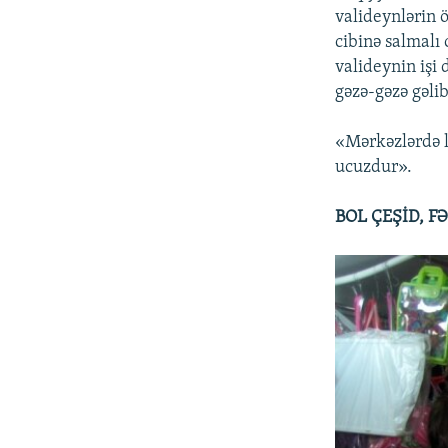
valideynlərin ö
cibinə salmalı
valideynin işi
gəzə-gəzə gəli
«Mərkəzlərdə l
ucuzdur».
BOL ÇEŞİD, F