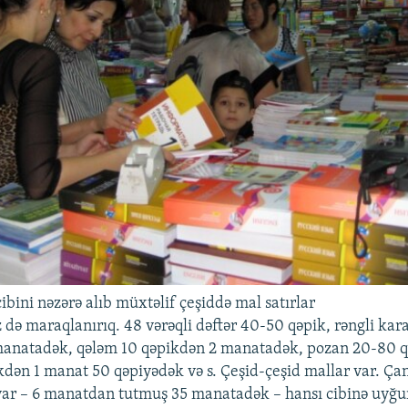
ibini nəzərə alıb müxtəlif çeşiddə mal satırlar
z də maraqlanırıq. 48 vərəqli dəftər 40-50 qəpik, rəngli kar
anatadək, qələm 10 qəpikdən 2 manatadək, pozan 20-80 qə
dən 1 manat 50 qəpiyədək və s. Çeşid-çeşid mallar var. Ça
ar – 6 manatdan tutmuş 35 manatadək – hansı cibinə uyğu