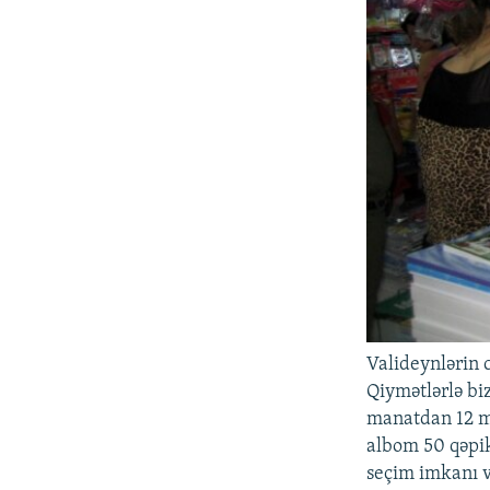
Valideynlərin c
Qiymətlərlə bi
manatdan 12 m
albom 50 qəpik
seçim imkanı v