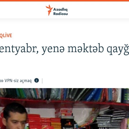
QLIVE
entyabr, yenə məktəb qayğ
VPN-siz açmaq