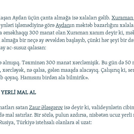
rlaşan Aydan üçün çanta almağa isə xalaları gəlib.
Xuraman 
eynləri işləmədiyinə görə
Aydan
ın məktəb bazarlığını xalala
 əməkhaqqı 300 manat olan Xuraman xanım deyir ki, mə
ı almağa bir neçə ay əvvəldən başlayıb, çünki hər şeyi bir d
 ay ac-susuz qalasan:
sə almışıq. Təxminən 300 manat xərcləmişik. Bu gün də 50
xərcləyək, nə qalsa, gələn maaşda alacayıq. Çalışırıq ki, se
ıb qoyaq. Hamısını birdən ala bilmirik».
 YERLİ MAL AL
matları satan
Zaur Ələsgərov
isə deyir ki, valideynlərin cibin
ə mal satırlar. Bir sözlə, pulun azdırsa, nisbətən ucuz yerli 
Rusiya, Türkiyə istehsalı olanlara əl uzat: