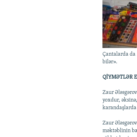
Çantalarda da
bilər».
QİYMƏTLƏR E
Zaur Ələsgərov 
yoxdur, əksinə,
karandaşlarda 
Zaur Ələsgərov
məktəblinin ba