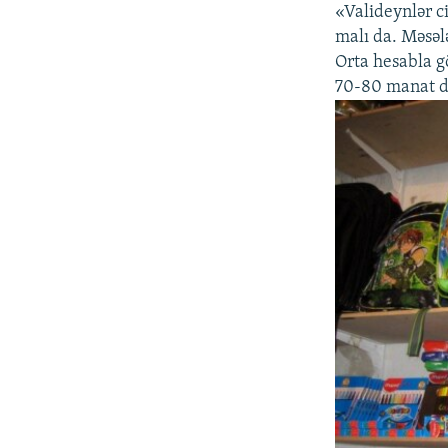
«Valideynlər ci
malı da. Məsələ
Orta hesabla 
70-80 manat d