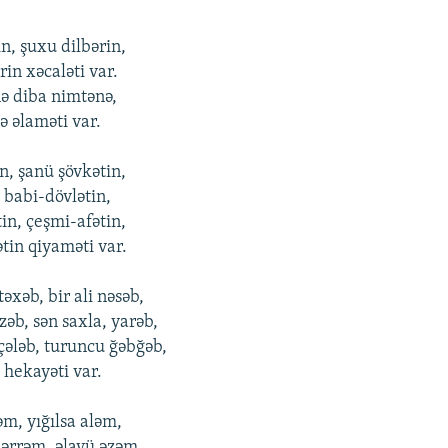
n, şuxu dilbərin,
in xəcaləti var.
nə diba nimtənə,
ə əlaməti var.
n, şanü şövkətin,
 babi-dövlətin,
n, çеşmi-afətin,
in qiyaməti var.
əb, bir ali nəsəb,
əb, sən saxla, yarəb,
çələb, turuncu ğəbğəb,
 hеkayəti var.
m, yığılsa aləm,
rrəm, əlavü əzəm,