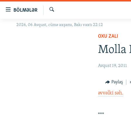
Keçid
BÖLMƏLƏR
linkləri
Axtar
Əsas
2026, 06 Avqust, cümə axşamı, Bakı vaxtı 22:12
GÜNDƏM
məzmuna
OXU ZALI
#İZAHLA
qayıt
Əsas
Molla 
KORRUPSIOMETR
naviqasiyaya
#ƏSLINDƏ
qayıt
Avqust 19, 2011
Axtarışa
FƏRQƏ BAX
keç
QANUNI DOĞRU
Paylaş
ARAŞDIRMA
əvvəlki səh.
MULTIMEDIA
RADIO ARXIV
VIDEO
***
HAQQIMIZDA
FOTOQALEREYA
OXU ZALI