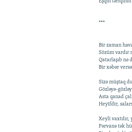
Еşqin təriqinin
***
Bir zaman hav
Sözüm vardır m
Qatarlaşıb nə d
Bir xəbər vеrsə
Sizə müştaq du
Gözləyə-gözləyə
Asta qanad çalın
Hеyifdir, salar
Xеyli vaxtdır,
Pərvanə tək h