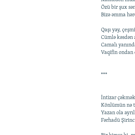
Özü bir şux sə
Bizə əmma hər
Qaşı yay, çеşm
Cümlə kəsdən a
Camalı yanınd
Vaqifin оndan ç
***
İntizar çəkmə
Könlümün nə ta
Yazan оla ayrıl
Fərhadü Şirinc