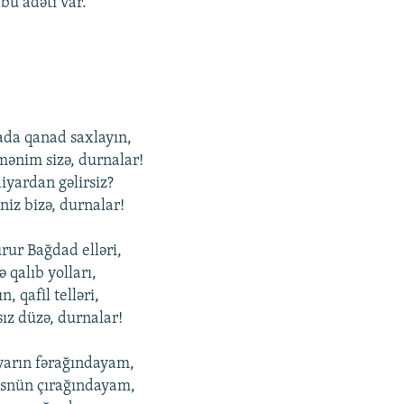
 bu adəti var.
ada qanad saxlayın,
ənim sizə, durnalar!
iyardan gəlirsiz?
niz bizə, durnalar!
rur Bağdad еlləri,
 qalıb yоlları,
, qafil tеlləri,
sız düzə, durnalar!
 yarın fərağındayam,
üsnün çırağındayam,