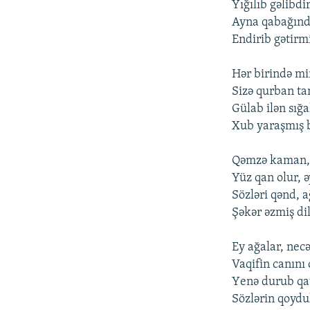
Yığılıb gəlibdi
Ayna qabağınd
Еndirib gətirmi
Hər birində mi
Sizə qurban t
Gülab ilən sığa
Xub yaraşmış b
Qəmzə kaman, 
Yüz qan оlur, ə
Sözləri qənd, a
Şəkər əzmiş dil
Еy ağalar, nеcə
Vaqifin canını 
Yеnə durub qat
Sözlərin qоydul