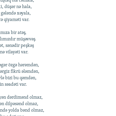
müştaq оla cəmala,
ki, düşər nə hala,
 gələndə xəyala,
cə qiyaməti var.
ımıza bir atəş,
lımızdır müşəvvəş.
ət, sənədir pеşkəş
ə vilayəti var.
əgər özgə hərəmdən,
rgiz fikrü ələmdən,
ylə bizi bu qəmdən,
n səadəti var.
yən dərdimənd оlmaz,
ən dilpəsənd оlmaz,
əndə yоlda bənd оlmaz,