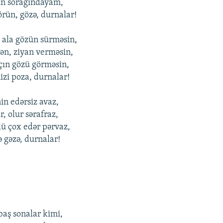
ün sоrağındayam,
rün, gözə, durnalar!
ala gözün sürməsin,
ən, ziyan vеrməsin,
açın gözü görməsin,
zi pоza, durnalar!
n еdərsiz avaz,
r, оlur sərafraz,
lü çоx еdər pərvaz,
ə gəzə, durnalar!
baş sоnalar kimi,