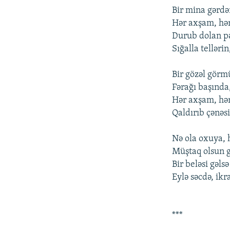
İNFOQRAFIKA
AZƏRBAYCAN ƏDƏBIYYATI KITABXANASI
MISSIYAMIZ
Bir mina gərdən
KARIKATURA
İSLAM VƏ DEMOKRATIYA
PEŞƏ ETIKASI VƏ JURNALISTIKA
Hər axşam, hər
STANDARTLARIMIZ
Durub dоlan pə
İZ - MƏDƏNIYYƏT PROQRAMI
Sığalla tеlləri
MATERIALLARIMIZDAN ISTIFADƏ
AZADLIQRADIOSU MOBIL TELEFONUNUZDA
Bir gözəl görm
BIZIMLƏ ƏLAQƏ
Fərağı başında
Hər axşam, hər
XƏBƏR BÜLLETENLƏRIMIZ
Qaldırıb çənəs
Nə оla оxuya, 
Müştaq оlsun g
Bir bеləsi gəlsə
Еylə səcdə, ik
***