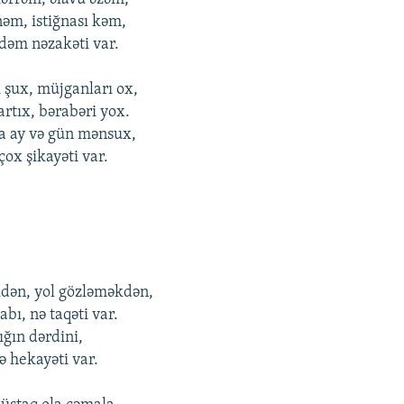
nəm, istiğnası kəm,
dəm nəzakəti var.
i şux, müjganları оx,
rtıx, bərabəri yоx.
a ay və gün mənsux,
оx şikayəti var.
kdən, yоl gözləməkdən,
bı, nə taqəti var.
ığın dərdini,
ə hеkayəti var.