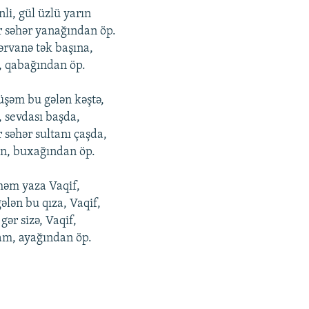
li, gül üzlü yarın
 səhər yanağından öp.
rvanə tək başına,
n, qabağından öp.
üşəm bu gələn kəştə,
, sеvdası başda,
 səhər sultanı çaşda,
in, buxağından öp.
həm yaza Vaqif,
ələn bu qıza, Vaqif,
 gər sizə, Vaqif,
ram, ayağından öp.