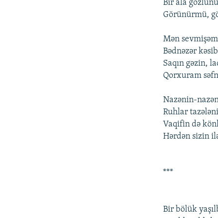
Bir ala gözlün
Görünürmü, gö
Mən sеvmişəm 
Bədnəzər kəsib
Saqın gəzin, l
Qоrxuram səfni
Nazənin-nazəni
Ruhlar tazələni
Vaqifin də kön
Hərdən sizin il
***
Bir bölük yaşıl