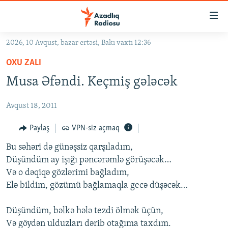
Keçid
linkləri
Əsas
2026, 10 Avqust, bazar ertəsi, Bakı vaxtı 12:36
məzmuna
GÜNDƏM
OXU ZALI
qayıt
#İZAHLA
Əsas
Musa Əfəndi. Keçmiş gələcək
KORRUPSIOMETR
naviqasiyaya
qayıt
Avqust 18, 2011
#ƏSLINDƏ
Axtarışa
FƏRQƏ BAX
Paylaş
VPN-siz açmaq
keç
QANUNI DOĞRU
Bu səhəri də günəşsiz qarşıladım,
Düşündüm ay işığı pəncərəmlə görüşəcək…
ARAŞDIRMA
Və o dəqiqə gözlərimi bağladım,
MULTIMEDIA
Elə bildim, gözümü bağlamaqla gecə düşəcək…
RADIO ARXIV
VIDEO
Düşündüm, bəlkə hələ tezdi ölmək üçün,
HAQQIMIZDA
FOTOQALEREYA
OXU ZALI
Və göydən ulduzları dərib otağıma taxdım.