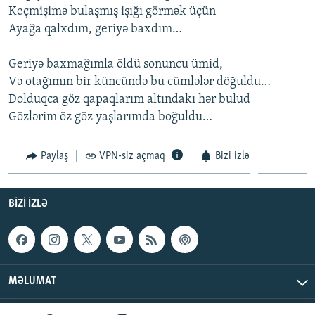
Keçmişimə bulaşmış işığı görmək üçün
İNFOQRAFIKA
AZƏRBAYCAN ƏDƏBIYYATI KITABXANASI
MISSIYAMIZ
BIZI IZLƏ
Ayağa qalxdım, geriyə baxdım…
KARIKATURA
İSLAM VƏ DEMOKRATIYA
PEŞƏ ETIKASI VƏ JURNALISTIKA STANDARTLARIMIZ
Geriyə baxmağımla öldü sonuncu ümid,
İZ - MƏDƏNIYYƏT PROQRAMI
MATERIALLARIMIZDAN ISTIFADƏ
Və otağımın bir küncündə bu cümlələr döğuldu…
AZADLIQRADIOSU MOBIL TELEFONUNUZDA
RFE/RL-in bütün saytları
Dolduqca göz qapaqlarım altındakı hər bulud
BIZIMLƏ ƏLAQƏ
Gözlərim öz göz yaşlarımda boğuldu…
XƏBƏR BÜLLETENLƏRIMIZ
Paylaş
VPN-siz açmaq
Bizi izlə
BIZI IZLƏ
MƏLUMAT