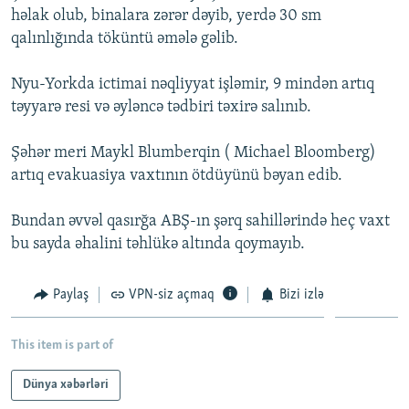
həlak olub, binalara zərər dəyib, yerdə 30 sm
İNFOQRAFIKA
AZƏRBAYCAN ƏDƏBIYYATI KITABXANASI
MISSIYAMIZ
BIZI IZLƏ
qalınlığında töküntü əmələ gəlib.
KARIKATURA
İSLAM VƏ DEMOKRATIYA
PEŞƏ ETIKASI VƏ JURNALISTIKA STANDARTLARIMIZ
Nyu-Yorkda ictimai nəqliyyat işləmir, 9 mindən artıq
İZ - MƏDƏNIYYƏT PROQRAMI
MATERIALLARIMIZDAN ISTIFADƏ
təyyarə resi və əyləncə tədbiri təxirə salınıb.
AZADLIQRADIOSU MOBIL TELEFONUNUZDA
RFE/RL-in bütün saytları
BIZIMLƏ ƏLAQƏ
Şəhər meri Maykl Blumberqin ( Michael Bloomberg)
artıq evakuasiya vaxtının ötdüyünü bəyan edib.
XƏBƏR BÜLLETENLƏRIMIZ
Bundan əvvəl qasırğa ABŞ-ın şərq sahillərində heç vaxt
bu sayda əhalini təhlükə altında qoymayıb.
Paylaş
VPN-siz açmaq
Bizi izlə
This item is part of
Dünya xəbərləri