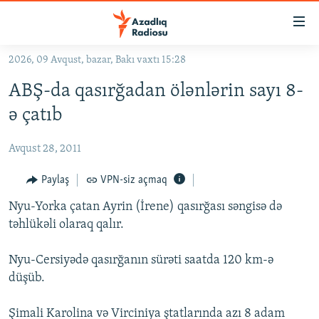
Keçid
linkləri
Əsas
2026, 09 Avqust, bazar, Bakı vaxtı 15:28
məzmuna
GÜNDƏM
ABŞ-da qasırğadan ölənlərin sayı 8-
qayıt
#İZAHLA
Əsas
ə çatıb
KORRUPSIOMETR
naviqasiyaya
qayıt
Avqust 28, 2011
#ƏSLINDƏ
Axtarışa
FƏRQƏ BAX
Paylaş
VPN-siz açmaq
keç
QANUNI DOĞRU
Nyu-Yorka çatan Ayrin (İrene) qasırğası səngisə də
təhlükəli olaraq qalır.
ARAŞDIRMA
MULTIMEDIA
Nyu-Cersiyədə qasırğanın sürəti saatda 120 km-ə
düşüb.
RADIO ARXIV
VIDEO
HAQQIMIZDA
FOTOQALEREYA
OXU ZALI
Şimali Karolina və Virciniya ştatlarında azı 8 adam