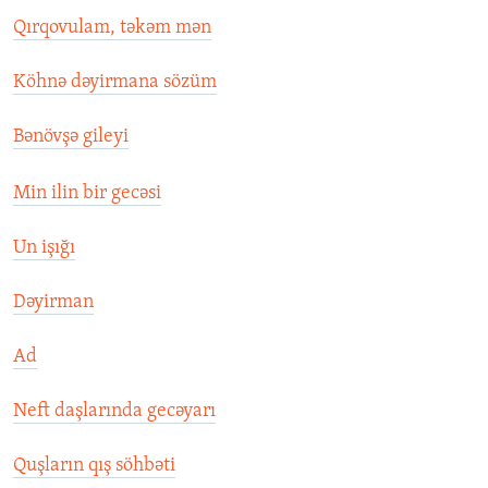
Qırqovulam, təkəm mən
Köhnə dəyirmana sözüm
Bənövşə gileyi
Min ilin bir gecəsi
Un işığı
Dəyirman
Ad
Neft daşlarında gecəyarı
Quşların qış söhbəti