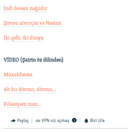
İndi desəm nağıldır
Şirvan alverçisi və Nəsimi
İki qəlb, iki dünya
VİDEO (Şairin öz dilindən)
Müxalifətəm
Ah bu dövran, dövran...
Köləsiyəm mən...
Paylaş
VPN-siz açmaq
Bizi izlə