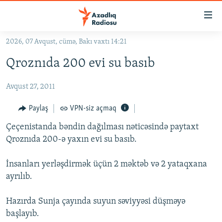
Keçid
linkləri
Əsas
2026, 07 Avqust, cümə, Bakı vaxtı 14:21
məzmuna
GÜNDƏM
Qroznıda 200 evi su basıb
qayıt
#İZAHLA
Əsas
Avqust 27, 2011
KORRUPSIOMETR
naviqasiyaya
qayıt
#ƏSLINDƏ
Paylaş
VPN-siz açmaq
Axtarışa
FƏRQƏ BAX
keç
Çeçenistanda bəndin dağılması nəticəsində paytaxt
Qroznıda 200-ə yaxın evi su basıb.
QANUNI DOĞRU
ARAŞDIRMA
İnsanları yerləşdirmək üçün 2 məktəb və 2 yataqxana
ayrılıb.
MULTIMEDIA
RADIO ARXIV
VIDEO
Hazırda Sunja çayında suyun səviyyəsi düşməyə
HAQQIMIZDA
başlayıb.
FOTOQALEREYA
OXU ZALI