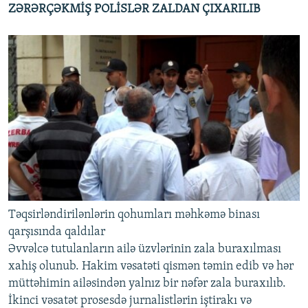
ZƏRƏRÇƏKMİŞ POLİSLƏR ZALDAN ÇIXARILIB
Təqsirləndirilənlərin qohumları məhkəmə binası
qarşısında qaldılar
Əvvəlcə tutulanların ailə üzvlərinin zala buraxılması
xahiş olunub. Hakim vəsatəti qismən təmin edib və hər
müttəhimin ailəsindən yalnız bir nəfər zala buraxılıb.
İkinci vəsatət prosesdə jurnalistlərin iştirakı və