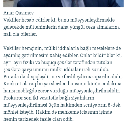
Anar Qasımov
Vəkillər hesab edirlər ki, bunu müəyyənləşdirməklə
gələcəkdə müttəhimlərin daha yüngül cəza almalarına
nail ola bilərlər.
Vəkillər həmçinin, mülki iddialarla bağlı məsələlərə də
aydınlıq gətirilməsini xahiş ediblər. Onlar bildiriblər ki,
ayrı-ayrı fiziki və hüquqi şəxslər tərəfindən tutulan
şəxslərə qarşı ümumi mülki iddialar irəli sürülüb.
Burada da dəqiqləşdirmə və fərdiləşdirmə aparılmalıdır.
Konkret olaraq bu şəxslərdən hansının kimin əmlakına
hansı məbləğdə zərər vurduğu müəyyənləşdirilməlidir.
Prokuror son iki vəsatətlə bağlı siyahıların
müəyyənləşdirilməsi üçün hakimdən sentyabrın 8-dək
möhlət istəyib. Hakim də məhkəmə iclasının işində
həmin tarixədək fasilə elan edib.