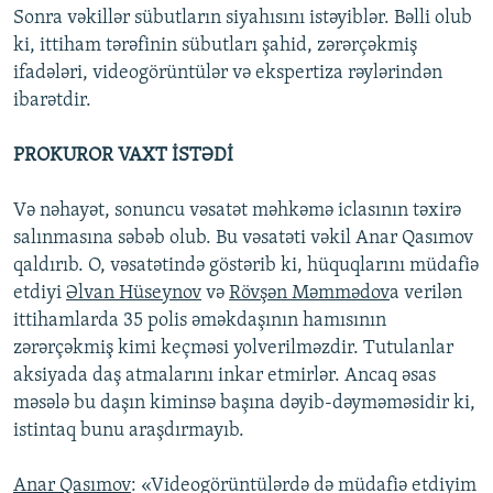
Sonra vəkillər sübutların siyahısını istəyiblər. Bəlli olub
ki, ittiham tərəfinin sübutları şahid, zərərçəkmiş
ifadələri, videogörüntülər və ekspertiza rəylərindən
ibarətdir.
PROKUROR VAXT İSTƏDİ
Və nəhayət, sonuncu vəsatət məhkəmə iclasının təxirə
salınmasına səbəb olub. Bu vəsatəti vəkil Anar Qasımov
qaldırıb. O, vəsatətində göstərib ki, hüquqlarını müdafiə
etdiyi
Əlvan Hüseynov
və
Rövşən Məmmədov
a verilən
ittihamlarda 35 polis əməkdaşının hamısının
zərərçəkmiş kimi keçməsi yolverilməzdir. Tutulanlar
aksiyada daş atmalarını inkar etmirlər. Ancaq əsas
məsələ bu daşın kiminsə başına dəyib-dəyməməsidir ki,
istintaq bunu araşdırmayıb.
Anar Qasımov
: «Videogörüntülərdə də müdafiə etdiyim