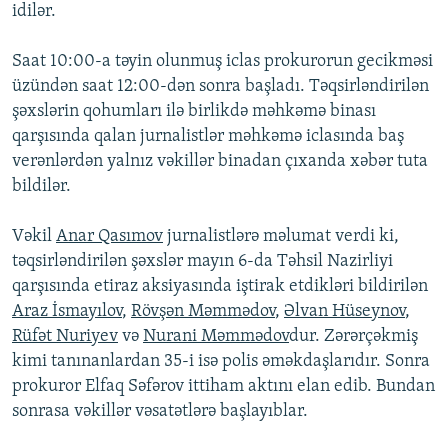
idilər.
Saat 10:00-a təyin olunmuş iclas prokurorun gecikməsi
üzündən saat 12:00-dən sonra başladı. Təqsirləndirilən
şəxslərin qohumları ilə birlikdə məhkəmə binası
qarşısında qalan jurnalistlər məhkəmə iclasında baş
verənlərdən yalnız vəkillər binadan çıxanda xəbər tuta
bildilər.
Vəkil
Anar Qasımov
jurnalistlərə məlumat verdi ki,
təqsirləndirilən şəxslər mayın 6-da Təhsil Nazirliyi
qarşısında etiraz aksiyasında iştirak etdikləri bildirilən
Araz İsmayılov
,
Rövşən Məmmədov
,
Əlvan Hüseynov
,
Rüfət Nuriyev
və
Nurani Məmmədov
dur. Zərərçəkmiş
kimi tanınanlardan 35-i isə polis əməkdaşlarıdır. Sonra
prokuror Elfaq Səfərov ittiham aktını elan edib. Bundan
sonrasa vəkillər vəsatətlərə başlayıblar.