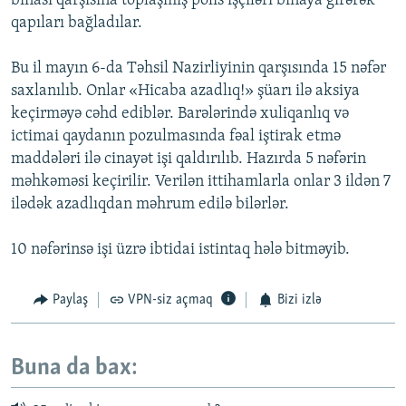
binası qarşısına toplaşmış polis işçiləri binaya girərək
qapıları bağladılar.
Bu il mayın 6-da Təhsil Nazirliyinin qarşısında 15 nəfər
saxlanılıb. Onlar «Hicaba azadlıq!» şüarı ilə aksiya
keçirməyə cəhd ediblər. Barələrində xuliqanlıq və
ictimai qaydanın pozulmasında fəal iştirak etmə
maddələri ilə cinayət işi qaldırılıb. Hazırda 5 nəfərin
məhkəməsi keçirilir. Verilən ittihamlarla onlar 3 ildən 7
ilədək azadlıqdan məhrum edilə bilərlər.
10 nəfərinsə işi üzrə ibtidai istintaq hələ bitməyib.
Paylaş
VPN-siz açmaq
Bizi izlə
Buna da bax: