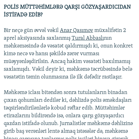
POLİS MÜTTƏHİMLƏRƏ QARŞI GÖZYAŞARDICIDAN
İSTİFADƏ EDİB?
Bir neçə gün əvvəl vəkil
Anar Qasımov
müxalifətin 2
aprel aksiyasında saxlanmış
Tural Abbaslı
nın
məhkəməsində də vəsatət qaldırmışdı ki, onun konkret
kimə necə və hansı şəkildə zərər vurması
müəyyənləşdirilsin. Ancaq hakim vəsatəti baxılmamış
saxlamışdı. Vəkil deyir ki, məhkəmə təcrübəsində belə
vəsatətin təmin olunmasına ilə ilk dəfədir rastlaşır.
Məhkəmə iclası bitəndən sonra tutulanların binadan
çıxan qohumları dedilər ki, dəhlizdə polis əməkdaşları
təqsirləndirilənlərlə kobud rəftar edib. Müttəhimlər
etirazlarını bildirəndə isə, onlara qarşı gözyaşardıcı
qazdan istifadə olunub. Jurnalistlər məhkəmə dəhlizinə
girib baş verənləri lentə almaq istəsələr də, məhkəmə