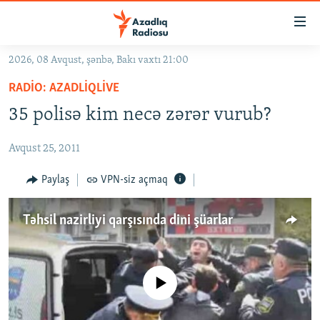
Keçid
linkləri
Əsas
2026, 08 Avqust, şənbə, Bakı vaxtı 21:00
məzmuna
GÜNDƏM
RADIO: AZADLIQLIVE
qayıt
#İZAHLA
Əsas
35 polisə kim necə zərər vurub?
KORRUPSIOMETR
naviqasiyaya
qayıt
Avqust 25, 2011
#ƏSLINDƏ
Axtarışa
FƏRQƏ BAX
Paylaş
VPN-siz açmaq
keç
QANUNI DOĞRU
Təhsil nazirliyi qarşısında dini şüarlar
ARAŞDIRMA
MULTIMEDIA
RADIO ARXIV
VIDEO
No media source currently available
HAQQIMIZDA
FOTOQALEREYA
OXU ZALI