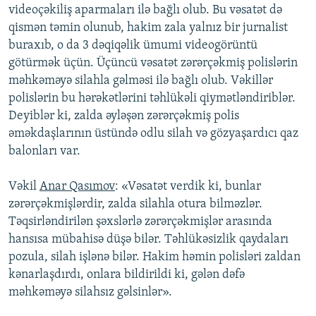
videoçəkiliş aparmaları ilə bağlı olub. Bu vəsatət də
qismən təmin olunub, hakim zala yalnız bir jurnalist
buraxıb, o da 3 dəqiqəlik ümumi videogörüntü
götürmək üçün. Üçüncü vəsatət zərərçəkmiş polislərin
məhkəməyə silahla gəlməsi ilə bağlı olub. Vəkillər
polislərin bu hərəkətlərini təhlükəli qiymətləndiriblər.
Deyiblər ki, zalda əyləşən zərərçəkmiş polis
əməkdaşlarının üstündə odlu silah və gözyaşardıcı qaz
balonları var.
Vəkil
Anar Qasımov
: «Vəsatət verdik ki, bunlar
zərərçəkmişlərdir, zalda silahla otura bilməzlər.
Təqsirləndirilən şəxslərlə zərərçəkmişlər arasında
hansısa mübahisə düşə bilər. Təhlükəsizlik qaydaları
pozula, silah işlənə bilər. Hakim həmin polisləri zaldan
kənarlaşdırdı, onlara bildirildi ki, gələn dəfə
məhkəməyə silahsız gəlsinlər».