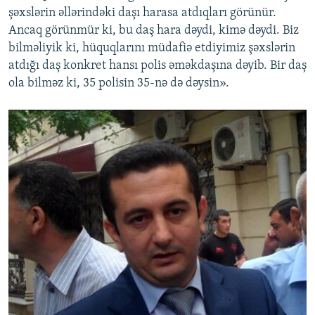
şəxslərin əllərindəki daşı harasa atdıqları görünür.
Ancaq görünmür ki, bu daş hara dəydi, kimə dəydi. Biz
bilməliyik ki, hüquqlarını müdafiə etdiyimiz şəxslərin
atdığı daş konkret hansı polis əməkdaşına dəyib. Bir daş
ola bilməz ki, 35 polisin 35-nə də dəysin».