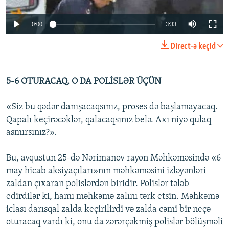
İNFOQRAFIKA
AZƏRBAYCAN ƏDƏBIYYATI KITABXANASI
MISSIYAMIZ
BIZI IZLƏ
0:00
3:33
KARIKATURA
İSLAM VƏ DEMOKRATIYA
PEŞƏ ETIKASI VƏ JURNALISTIKA STANDARTLARIMIZ
İZ - MƏDƏNIYYƏT PROQRAMI
MATERIALLARIMIZDAN ISTIFADƏ
Direct-ə keçid
AZADLIQRADIOSU MOBIL TELEFONUNUZDA
RFE/RL-in bütün saytları
5-6 OTURACAQ, O DA POLİSLƏR ÜÇÜN
BIZIMLƏ ƏLAQƏ
XƏBƏR BÜLLETENLƏRIMIZ
«Siz bu qədər danışacaqsınız, proses də başlamayacaq.
Qapalı keçirəcəklər, qalacaqsınız belə. Axı niyə qulaq
asmırsınız?».
Bu, avqustun 25-də Nərimanov rayon Məhkəməsində «6
may hicab aksiyaçıları»nın məhkəməsini izləyənləri
zaldan çıxaran polislərdən biridir. Polislər tələb
edirdilər ki, hamı məhkəmə zalını tərk etsin. Məhkəmə
iclası darısqal zalda keçirilirdi və zalda cəmi bir neçə
oturacaq vardı ki, onu da zərərçəkmiş polislər bölüşməli