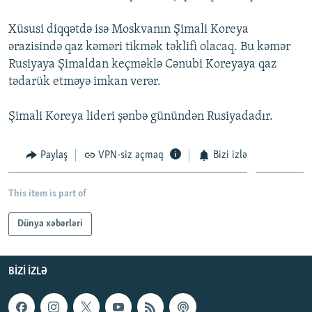
İNFOQRAFIKA
AZƏRBAYCAN ƏDƏBIYYATI KITABXANASI
MISSIYAMIZ
BIZI IZLƏ
Xüsusi diqqətdə isə Moskvanın Şimali Koreya
KARIKATURA
İSLAM VƏ DEMOKRATIYA
PEŞƏ ETIKASI VƏ JURNALISTIKA STANDARTLARIMIZ
ərazisində qaz kəməri tikmək təklifi olacaq. Bu kəmər
Rusiyaya Şimaldan keçməklə Cənubi Koreyaya qaz
İZ - MƏDƏNIYYƏT PROQRAMI
MATERIALLARIMIZDAN ISTIFADƏ
tədarük etməyə imkan verər.
AZADLIQRADIOSU MOBIL TELEFONUNUZDA
RFE/RL-in bütün saytları
BIZIMLƏ ƏLAQƏ
Şimali Koreya lideri şənbə günündən Rusiyadadır.
XƏBƏR BÜLLETENLƏRIMIZ
Paylaş
VPN-siz açmaq
Bizi izlə
This item is part of
Dünya xəbərləri
BIZI IZLƏ