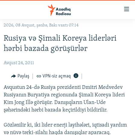
Keçid
linkləri
Əsas
2026, 08 Avqust, şənbə, Bakı vaxtı 07:14
məzmuna
GÜNDƏM
Rusiya və Şimali Koreya liderləri
qayıt
#İZAHLA
Əsas
hərbi bazada görüşürlər
KORRUPSIOMETR
naviqasiyaya
qayıt
Avqust 24, 2011
#ƏSLINDƏ
Axtarışa
FƏRQƏ BAX
Paylaş
VPN-siz açmaq
keç
QANUNI DOĞRU
Avqustun 24-də Rusiya prezidenti Dmitri Medvedev
Rusiyanın Buryatiya regionunda Şimali Koreya lideri
ARAŞDIRMA
Kim Jong Illə görüşür. Danışıqların Ulan-Ude
MULTIMEDIA
şəhərindəki hərbi bazada keçirildiyi bildirilir.
RADIO ARXIV
VIDEO
Gözlənilir ki, iki lider enerji layihələri, iqtisadi yardım
HAQQIMIZDA
FOTOQALEREYA
OXU ZALI
və nüvə tərki-silahı haqda danışıqlar aparacaq.