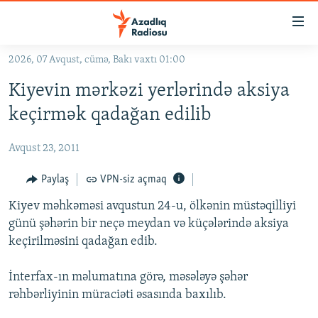
Keçid
linkləri
Əsas
2026, 07 Avqust, cümə, Bakı vaxtı 01:00
məzmuna
GÜNDƏM
Kiyevin mərkəzi yerlərində aksiya
qayıt
#İZAHLA
Əsas
keçirmək qadağan edilib
KORRUPSIOMETR
naviqasiyaya
qayıt
Avqust 23, 2011
#ƏSLINDƏ
Axtarışa
FƏRQƏ BAX
Paylaş
VPN-siz açmaq
keç
QANUNI DOĞRU
Kiyev məhkəməsi avqustun 24-u, ölkənin müstəqilliyi
günü şəhərin bir neçə meydan və küçələrində aksiya
ARAŞDIRMA
keçirilməsini qadağan edib.
MULTIMEDIA
İnterfax-ın məlumatına görə, məsələyə şəhər
RADIO ARXIV
VIDEO
rəhbərliyinin müraciəti əsasında baxılıb.
HAQQIMIZDA
FOTOQALEREYA
OXU ZALI