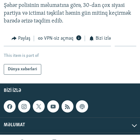
Şəhər polisinin məlumatına görə, 30-dan çox siyasi
İNFOQRAFIKA
AZƏRBAYCAN ƏDƏBIYYATI KITABXANASI
MISSIYAMIZ
BIZI IZLƏ
partiya və ictimai təşkilat həmin gün mitinq keçirmək
KARIKATURA
İSLAM VƏ DEMOKRATIYA
PEŞƏ ETIKASI VƏ JURNALISTIKA STANDARTLARIMIZ
barədə ərizə təqdim edib.
İZ - MƏDƏNIYYƏT PROQRAMI
MATERIALLARIMIZDAN ISTIFADƏ
Paylaş
VPN-siz açmaq
Bizi izlə
AZADLIQRADIOSU MOBIL TELEFONUNUZDA
RFE/RL-in bütün saytları
BIZIMLƏ ƏLAQƏ
This item is part of
XƏBƏR BÜLLETENLƏRIMIZ
Dünya xəbərləri
BIZI IZLƏ
MƏLUMAT