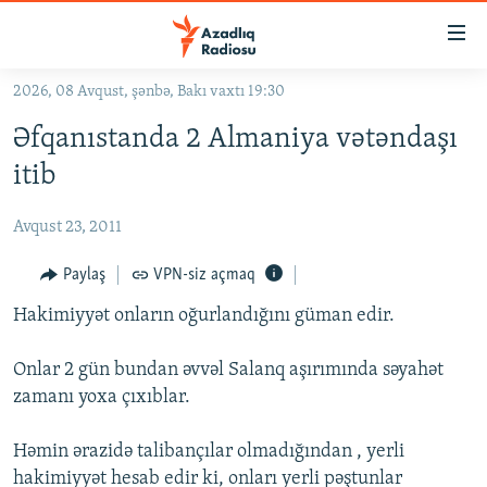
Keçid
linkləri
Əsas
2026, 08 Avqust, şənbə, Bakı vaxtı 19:30
məzmuna
GÜNDƏM
Əfqanıstanda 2 Almaniya vətəndaşı
qayıt
#İZAHLA
Əsas
itib
KORRUPSIOMETR
naviqasiyaya
qayıt
Avqust 23, 2011
#ƏSLINDƏ
Axtarışa
FƏRQƏ BAX
Paylaş
VPN-siz açmaq
keç
QANUNI DOĞRU
Hakimiyyət onların oğurlandığını güman edir.
ARAŞDIRMA
Onlar 2 gün bundan əvvəl Salanq aşırımında səyahət
MULTIMEDIA
zamanı yoxa çıxıblar.
RADIO ARXIV
VIDEO
Həmin ərazidə talibançılar olmadığından , yerli
HAQQIMIZDA
FOTOQALEREYA
OXU ZALI
hakimiyyət hesab edir ki, onları yerli pəştunlar