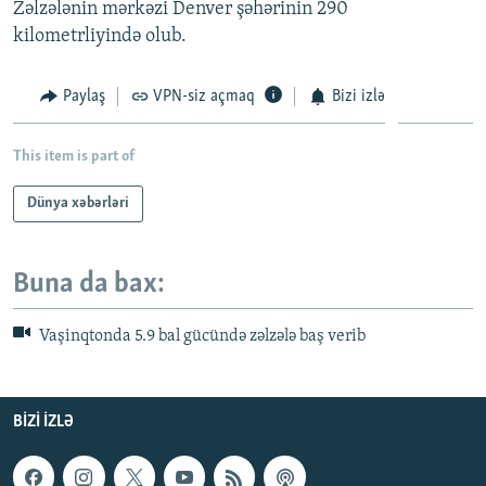
Zəlzələnin mərkəzi Denver şəhərinin 290
İNFOQRAFIKA
AZƏRBAYCAN ƏDƏBIYYATI KITABXANASI
MISSIYAMIZ
kilometrliyində olub.
BIZI IZLƏ
KARIKATURA
İSLAM VƏ DEMOKRATIYA
PEŞƏ ETIKASI VƏ JURNALISTIKA STANDARTLARIMIZ
Paylaş
VPN-siz açmaq
Bizi izlə
İZ - MƏDƏNIYYƏT PROQRAMI
MATERIALLARIMIZDAN ISTIFADƏ
AZADLIQRADIOSU MOBIL TELEFONUNUZDA
RFE/RL-in bütün saytları
This item is part of
BIZIMLƏ ƏLAQƏ
Dünya xəbərləri
XƏBƏR BÜLLETENLƏRIMIZ
Buna da bax:
Vaşinqtonda 5.9 bal gücündə zəlzələ baş verib
BIZI IZLƏ