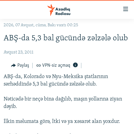
Keçid
linkləri
Əsas
2026, 07 Avqust, cümə, Bakı vaxtı 00:25
məzmuna
GÜNDƏM
ABŞ-da 5,3 bal gücündə zəlzələ olub
qayıt
#İZAHLA
Əsas
Avqust 23, 2011
KORRUPSIOMETR
naviqasiyaya
qayıt
#ƏSLINDƏ
Paylaş
VPN-siz açmaq
Axtarışa
FƏRQƏ BAX
keç
ABŞ-da, Kolorado və Nyu-Meksika ştatlarının
sərhəddində 5,3 bal gücündə zəlzələ olub.
QANUNI DOĞRU
ARAŞDIRMA
Nəticədə bir neçə bina dağılıb, maşın yollarına ziyan
dəyib.
MULTIMEDIA
RADIO ARXIV
VIDEO
İlkin məlumata görə, İtki və ya xəsarət alan yoxdur.
HAQQIMIZDA
FOTOQALEREYA
OXU ZALI