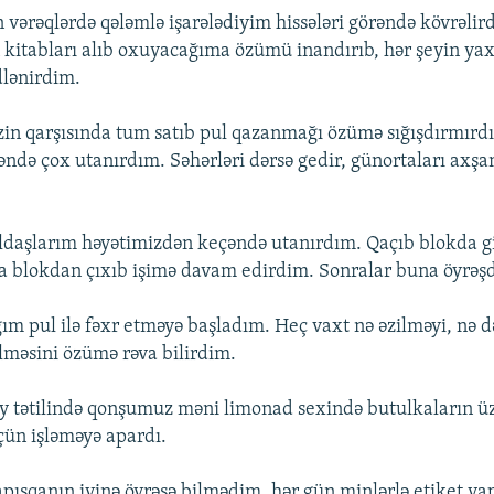
n vərəqlərdə qələmlə işarələdiyim hissələri görəndə kövrəli
kitabları alıb oxuyacağıma özümü inandırıb, hər şeyin yax
lənirdim.
zin qarşısında tum satıb pul qazanmağı özümə sığışdırmırd
yəndə çox utanırdım. Səhərləri dərsə gedir, günortaları axş
oldaşlarım həyətimizdən keçəndə utanırdım. Qaçıb blokda gi
a blokdan çıxıb işimə davam edirdim. Sonralar buna öyrəş
ım pul ilə fəxr etməyə başladım. Heç vaxt nə əzilməyi, nə 
lməsini özümə rəva bilirdim.
 tətilində qonşumuz məni limonad sexində butulkaların üz
ün işləməyə apardı.
apışqanın iyinə öyrəşə bilmədim, hər gün minlərlə etiket yap