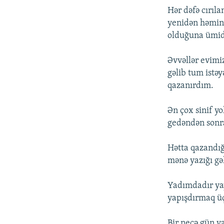
Hər dəfə cırıla
yenidən həmin 
olduğuna ümid
Əvvəllər evimi
gəlib tum istə
qazanırdım.
Ən çox sinif y
gedəndən sonr
Hətta qazandığ
mənə yazığı gə
Yadımdadır yay
yapışdırmaq üç
Bir neçə gün y