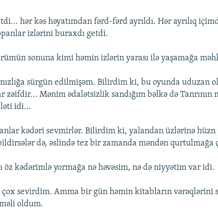
i... hər kəs həyatımdan fərd-fərd ayrıldı. Hər ayrılıq içim
panlar izlərini buraxdı getdi.
ömrümün sonuna kimi həmin izlərin yarası ilə yaşamağa m
alnızlığa sürgün edilmişəm. Bilirdim ki, bu oyunda uduzan 
ar zəifdir... Mənim ədalətsizlik sandığım bəlkə də Tanrının
əti idi...
sanlar kədəri sevmirlər. Bilirdim ki, yalandan üzlərinə hüzn 
bildirsələr də, əslində tez bir zamanda məndən qurtulmağa ça
 öz kədərimlə yormağa nə həvəsim, nə də niyyətim var idi.
çox sevirdim. Amma bir gün həmin kitabların vərəqlərini 
kməli oldum.