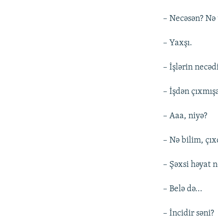
– Necəsən? Nə 
– Yaxşı.
– İşlərin necəd
– İşdən çıxmış
– Aaa, niyə?
– Nə bilim, çı
– Şəxsi həyat 
– Belə də...
– İncidir səni?