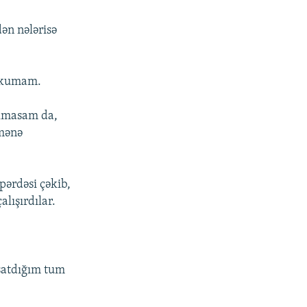
dən nələrisə
əhkumam.
olmasam da,
 mənə
pərdəsi çəkib,
lışırdılar.
satdığım tum