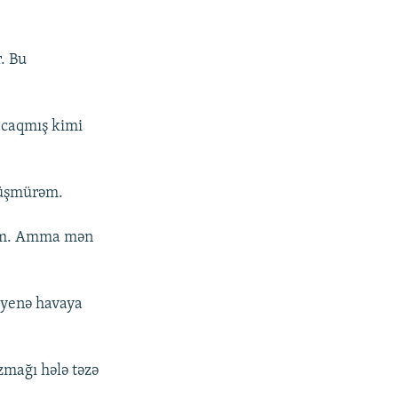
. Bu
acaqmış kimi
düşmürəm.
aram. Amma mən
a yenə havaya
zmağı hələ təzə