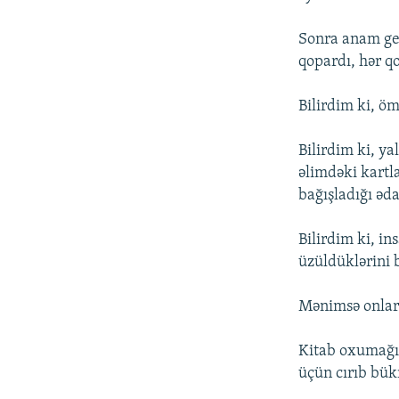
Sonra anam getd
qopardı, hər qo
Bilirdim ki, 
Bilirdim ki, y
əlimdəki kartl
bağışladığı ədal
Bilirdim ki, in
üzüldüklərini 
Mənimsə onları
Kitab oxumağı 
üçün cırıb bü