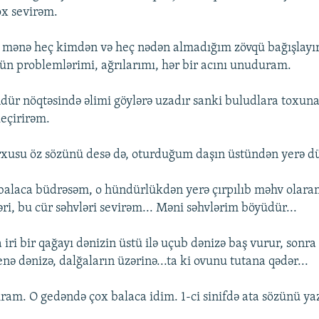
ox sevirəm.
 mənə heç kimdən və heç nədən almadığım zövqü bağışlayır
n problemlərimi, ağrılarımı, hər bir acını unuduram.
dür nöqtəsində əlimi göylərə uzadır sanki buludlara toxun
keçirirəm.
xusu öz sözünü desə də, oturduğum daşın üstündən yerə 
r balaca büdrəsəm, o hündürlükdən yerə çırpılıb məhv ol
ri, bu cür səhvləri sevirəm... Məni səhvlərim böyüdür...
iri bir qağayı dənizin üstü ilə uçub dənizə baş vurur, sonr
enə dənizə, dalğaların üzərinə...ta ki ovunu tutana qədər...
ıram. O gedəndə çox balaca idim. 1-ci sinifdə ata sözünü ya