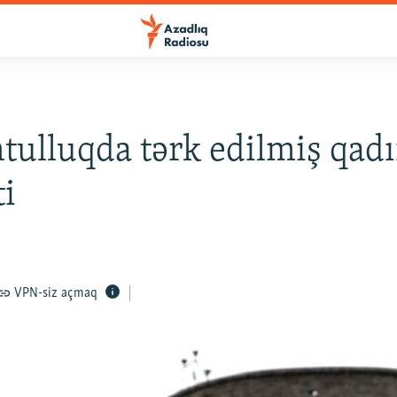
ulluqda tərk edilmiş qad
ti
VPN-siz açmaq