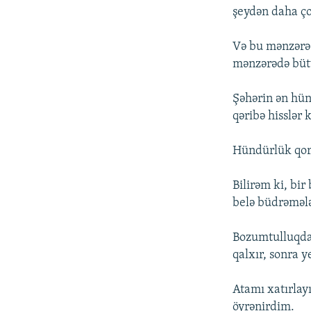
şeydən daha ç
Və bu mənzərə
mənzərədə bütü
Şəhərin ən hün
qəribə hisslər 
Hündürlük qor
Bilirəm ki, bi
belə büdrəmələ
Bozumtulluqda 
qalxır, sonra y
Atamı xatırlay
öyrənirdim.