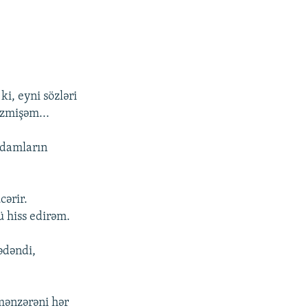
i, eyni sözləri
zmişəm...
adamların
cərir.
 hiss edirəm.
ədəndi,
 mənzərəni hər