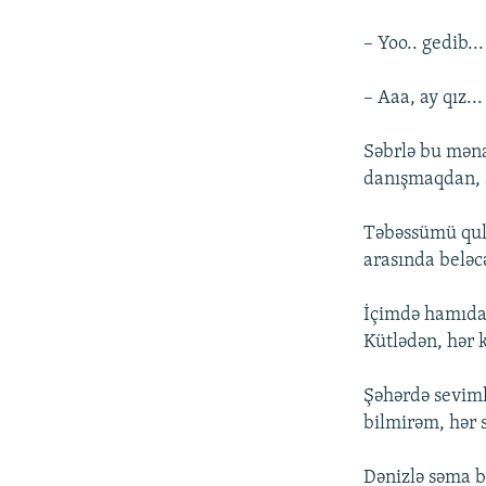
– Yoo.. gedib...
– Aaa, ay qız..
Səbrlə bu mənas
danışmaqdan, 
Təbəssümü qul
arasında beləc
İçimdə hamıdan
Kütlədən, hər 
Şəhərdə seviml
bilmirəm, hər 
Dənizlə səma bo