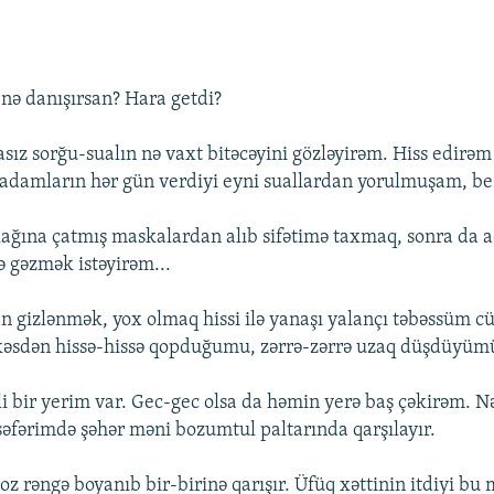
. nə danışırsan? Hara getdi?
ız sorğu-sualın nə vaxt bitəcəyini gözləyirəm. Hiss edirəm k
adamların hər gün verdiyi eyni suallardan yorulmuşam, be
ağına çatmış maskalardan alıb sifətimə taxmaq, sonra da 
ə gəzmək istəyirəm...
 gizlənmək, yox olmaq hissi ilə yanaşı yalançı təbəssüm cü
kəsdən hissə-hissə qopduğumu, zərrə-zərrə uzaq düşdüyümü
i bir yerim var. Gec-gec olsa da həmin yerə baş çəkirəm. N
səfərimdə şəhər məni bozumtul paltarında qarşılayır.
z rəngə boyanıb bir-birinə qarışır. Üfüq xəttinin itdiyi bu