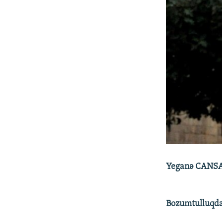
Yeganə CANS
Bozumtulluqda 