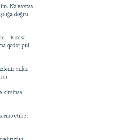
rdim. Nə vaxtsa
şılığa doğru
ım... Kimsə
ama qədər pul
zlənir onlar
dim.
də kiminsə
ərinə etiket
ışdırırdıq.