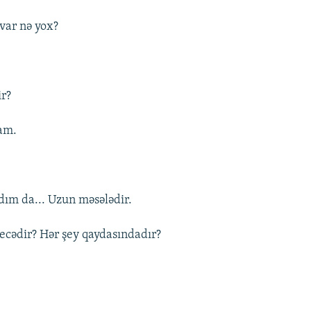
var nə yox?
ir?
am.
xdım da... Uzun məsələdir.
necədir? Hər şey qaydasındadır?