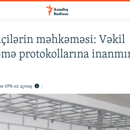
lçilərin məhkəməsi: Vəkil
mə protokollarına inanmı
VPN-siz açmaq