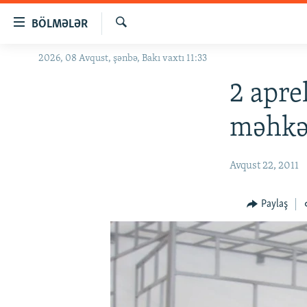
Keçid
BÖLMƏLƏR
linkləri
Axtar
Əsas
2026, 08 Avqust, şənbə, Bakı vaxtı 11:33
GÜNDƏM
məzmuna
#İZAHLA
2 apre
qayıt
Əsas
KORRUPSIOMETR
məhkə
naviqasiyaya
#ƏSLINDƏ
qayıt
Axtarışa
FƏRQƏ BAX
Avqust 22, 2011
keç
QANUNI DOĞRU
Paylaş
ARAŞDIRMA
MULTIMEDIA
RADIO ARXIV
VIDEO
HAQQIMIZDA
FOTOQALEREYA
OXU ZALI