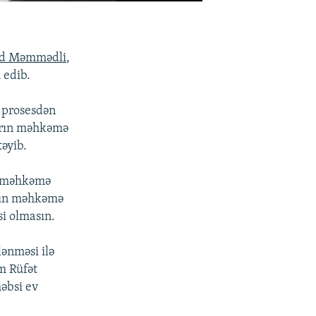
d Məmmədli
,
 edib.
r prosesdən
ların məhkəmə
təyib.
ar məhkəmə
arın məhkəmə
i olmasın.
lənməsi ilə
m Rüfət
əbsi ev