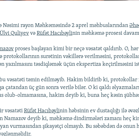
ə Nəsimi rayon Məhkəməsində 2 aprel məhbuslarından
Əhə
Ülvi Quliyev
və
Rüfət Hacıbəyli
nin məhkəmə prosesi davam
amazov
proses başlayan kimi bir neçə vəsatət qaldırıb. O, hə
protokollarının surətinin vəkillərə verilməsini, protokol
ən yazılmasını təsdiqləmək üçün ekspertiza keçirilməsini is
u vəsatəti təmin edilməyib. Hakim bildirib ki, protokoll
şa çatandan üç gün sonra verilə bilər. O ki qaldı əlyazmal
s olub-olmamasına, hakim deyib ki, buna heç kəsin şübhəs
ir vəsatəti
Rüfət Hacıbəyli
nin həbsinin ev dustaqlığı ilə əvəz
çin Namazov deyib ki, məhkəmə dindirmələri zamanı heç ki
iyan vurmasından şikayətçi olmayıb. Bu səbəbdən də onun h
əvəzlənməlidir.