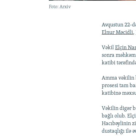
Foto: Arxiv
Avqustun 22-d
Elnur Məcidli
,
Vəkil
Elçin N
sonra məhkəmə 
katibi tərəfind
Amma vəkilin b
prosesi tam ba
katibinə məxsu
Vəkilin digər b
bağlı olub. El
Hacıbəylinin z
dustaqlığı ilə 