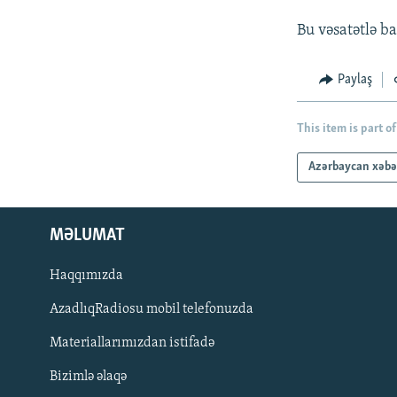
Bu vəsatətlə b
Paylaş
This item is part of
Azərbaycan xəbə
MƏLUMAT
Haqqımızda
AzadlıqRadiosu mobil telefonuzda
Materiallarımızdan istifadə
BIZI IZLƏ
Bizimlə əlaqə