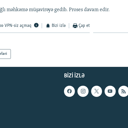
ağlı məhkəmə müşavirəyə gedib. Proses davam edir.
VPN-siz açmaq
Bizi izlə
Çap et
rləri
BIZI IZLƏ