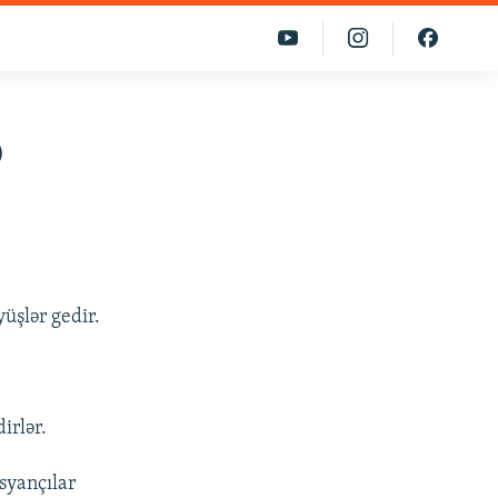
b
yüşlər gedir.
irlər.
üsyançılar