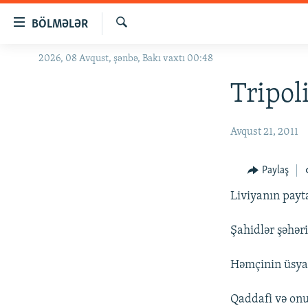
Keçid
BÖLMƏLƏR
linkləri
Axtar
Əsas
2026, 08 Avqust, şənbə, Bakı vaxtı 00:48
GÜNDƏM
məzmuna
#İZAHLA
Tripol
qayıt
Əsas
KORRUPSIOMETR
naviqasiyaya
Avqust 21, 2011
#ƏSLINDƏ
qayıt
Axtarışa
FƏRQƏ BAX
Paylaş
keç
QANUNI DOĞRU
Liviyanın payta
ARAŞDIRMA
Şahidlər şəhəri
MULTIMEDIA
RADIO ARXIV
VIDEO
Həmçinin üsyan
HAQQIMIZDA
FOTOQALEREYA
OXU ZALI
Qaddafi və onun