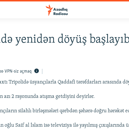
idə yenidən döyüş başlayı
VPN-siz açmaq
xtı Tripolidə üsyançılarla Qaddafi tərəfdarları arasında dö
n azı 2 rayonunda atışma getdiyini deyirlər.
çıların silahlı birləşmələri qərbdən şəhərə doğru hərəkət ed
 oğlu Saif al İslam isə televiziya ilə yayılmış çıxışlarında 