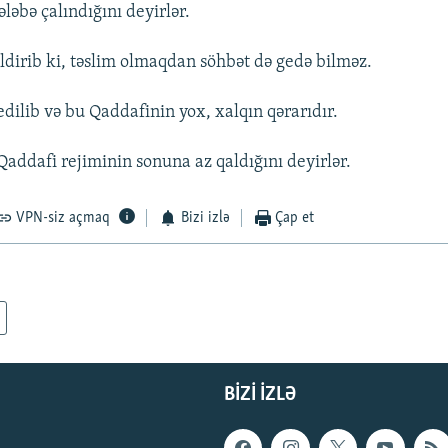
ələbə çalındığını deyirlər.
ildirib ki, təslim olmaqdan söhbət də gedə bilməz.
dilib və bu Qaddafinin yox, xalqın qərarıdır.
Qaddafi rejiminin sonuna az qaldığını deyirlər.
VPN-siz açmaq
Bizi izlə
Çap et
BIZI IZLƏ