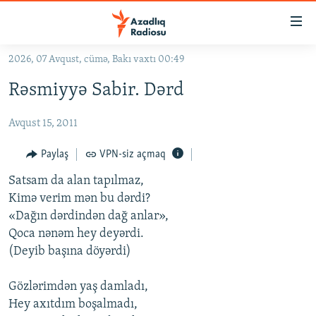
Keçid
linkləri
Əsas
2026, 07 Avqust, cümə, Bakı vaxtı 00:49
məzmuna
GÜNDƏM
Rəsmiyyə Sabir. Dərd
qayıt
#İZAHLA
Əsas
Avqust 15, 2011
KORRUPSIOMETR
naviqasiyaya
qayıt
#ƏSLINDƏ
Paylaş
VPN-siz açmaq
Axtarışa
FƏRQƏ BAX
keç
Satsam da alan tapılmaz,
Kimə verim mən bu dərdi?
QANUNI DOĞRU
«Dağın dərdindən dağ anlar»,
ARAŞDIRMA
Qoca nənəm hey deyərdi.
(Deyib başına döyərdi)
MULTIMEDIA
RADIO ARXIV
VIDEO
Gözlərimdən yaş damladı,
HAQQIMIZDA
Hey axıtdım boşalmadı,
FOTOQALEREYA
OXU ZALI