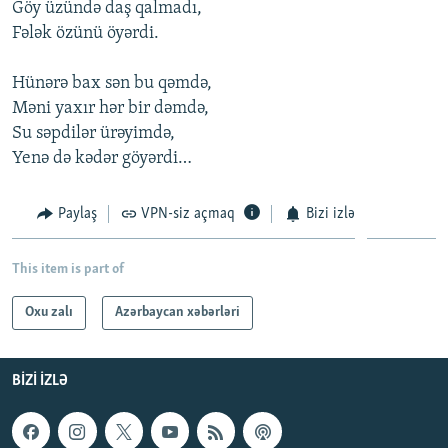
Göy üzündə daş qalmadı,
İNFOQRAFIKA
AZƏRBAYCAN ƏDƏBIYYATI KITABXANASI
MISSIYAMIZ
Fələk özünü öyərdi.
BIZI IZLƏ
KARIKATURA
İSLAM VƏ DEMOKRATIYA
PEŞƏ ETIKASI VƏ JURNALISTIKA STANDARTLARIMIZ
Hünərə bax sən bu qəmdə,
İZ - MƏDƏNIYYƏT PROQRAMI
MATERIALLARIMIZDAN ISTIFADƏ
Məni yaxır hər bir dəmdə,
AZADLIQRADIOSU MOBIL TELEFONUNUZDA
RFE/RL-in bütün saytları
Su səpdilər ürəyimdə,
Yenə də kədər göyərdi…
BIZIMLƏ ƏLAQƏ
XƏBƏR BÜLLETENLƏRIMIZ
Paylaş
VPN-siz açmaq
Bizi izlə
This item is part of
Oxu zalı
Azərbaycan xəbərləri
BIZI IZLƏ