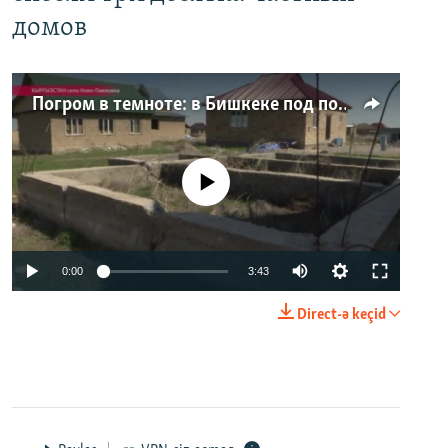
домов
Погром в темноте: в Бишкеке под покровом ночи неизвестные на тракторе снесли три десятка частных домов
No media source currently available
0:00
3:43
Direct-ə keçid