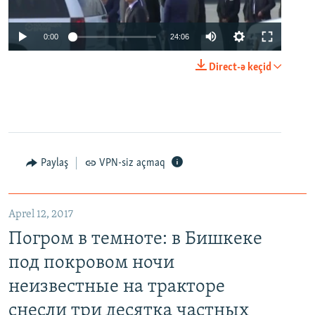
0:00
24:06
Direct-ə keçid
Paylaş
VPN-siz açmaq
Aprel 12, 2017
Погром в темноте: в Бишкеке
под покровом ночи
неизвестные на тракторе
снесли три десятка частных