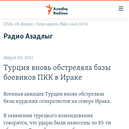
Keçid
linkləri
Əsas
2026, 06 Avqust, cümə axşamı, Bakı vaxtı 16:41
məzmuna
GÜNDƏM
Радио Азадлыг
qayıt
#İZAHLA
Əsas
KORRUPSIOMETR
naviqasiyaya
Avqust 20, 2011
qayıt
#ƏSLINDƏ
Axtarışa
Турция вновь обстреляла базы
FƏRQƏ BAX
keç
боевиков ПКК в Ираке
QANUNI DOĞRU
ARAŞDIRMA
Военная авиация Турции вновь обстреляла
базы курдских сепаратистов на севере Ирака.
MULTIMEDIA
RADIO ARXIV
VIDEO
В заявлении турецкого командования
говорится, что удары были нанесены по 85-ти
HAQQIMIZDA
FOTOQALEREYA
OXU ZALI