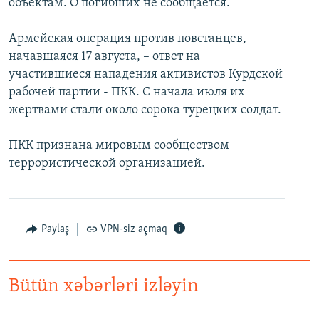
объектам. О погибших не сообщается.
İNFOQRAFIKA
AZƏRBAYCAN ƏDƏBIYYATI KITABXANASI
MISSIYAMIZ
BIZI IZLƏ
Армейская операция против повстанцев,
KARIKATURA
İSLAM VƏ DEMOKRATIYA
PEŞƏ ETIKASI VƏ JURNALISTIKA STANDARTLARIMIZ
начавшаяся 17 августа, – ответ на
İZ - MƏDƏNIYYƏT PROQRAMI
MATERIALLARIMIZDAN ISTIFADƏ
участившиеся нападения активистов Курдской
AZADLIQRADIOSU MOBIL TELEFONUNUZDA
рабочей партии - ПКК. С начала июля их
RFE/RL-in bütün saytları
жертвами стали около сорока турецких солдат.
BIZIMLƏ ƏLAQƏ
XƏBƏR BÜLLETENLƏRIMIZ
ПКК признана мировым сообществом
террористической организацией.
Paylaş
VPN-siz açmaq
Bütün xəbərləri izləyin