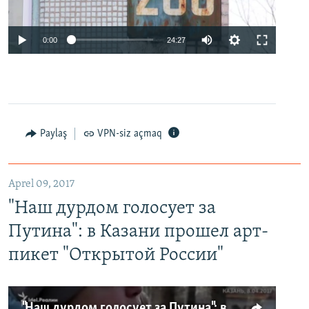
0:00
24:27
Paylaş
VPN-siz açmaq
Aprel 09, 2017
"Наш дурдом голосует за
Путина": в Казани прошел арт-
пикет "Открытой России"
"Наш дурдом голосует за Путина": в Казани прошел арт-пикет "Открытой России"