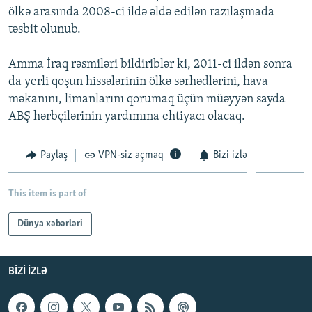
ölkə arasında 2008-ci ildə əldə edilən razılaşmada
İNFOQRAFIKA
AZƏRBAYCAN ƏDƏBIYYATI KITABXANASI
MISSIYAMIZ
BIZI IZLƏ
təsbit olunub.
KARIKATURA
İSLAM VƏ DEMOKRATIYA
PEŞƏ ETIKASI VƏ JURNALISTIKA STANDARTLARIMIZ
Amma İraq rəsmiləri bildiriblər ki, 2011-ci ildən sonra
İZ - MƏDƏNIYYƏT PROQRAMI
MATERIALLARIMIZDAN ISTIFADƏ
da yerli qoşun hissələrinin ölkə sərhədlərini, hava
AZADLIQRADIOSU MOBIL TELEFONUNUZDA
RFE/RL-in bütün saytları
məkanını, limanlarını qorumaq üçün müəyyən sayda
BIZIMLƏ ƏLAQƏ
ABŞ hərbçilərinin yardımına ehtiyacı olacaq.
XƏBƏR BÜLLETENLƏRIMIZ
Paylaş
VPN-siz açmaq
Bizi izlə
This item is part of
Dünya xəbərləri
BIZI IZLƏ