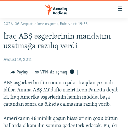
Keçid
linkləri
Əsas
2026, 06 Avqust, cümə axşamı, Bakı vaxtı 19:35
məzmuna
GÜNDƏM
İraq ABŞ əsgərlərinin mandatını
qayıt
#İZAHLA
Əsas
uzatmağa razılıq verdi
KORRUPSIOMETR
naviqasiyaya
qayıt
Avqust 19, 2011
#ƏSLINDƏ
Axtarışa
FƏRQƏ BAX
Paylaş
VPN-siz açmaq
keç
QANUNI DOĞRU
ABŞ əsgərləri bu ilin sonuna qədər İraqdan çıxmalı
idilər. Amma ABŞ Müdafiə naziri Leon Panetta deyib
ARAŞDIRMA
ki, İraq Amerika əsgərlərinin həmin müddət başa
MULTIMEDIA
çatandan sonra da ölkədə qalmasına razılıq verib.
RADIO ARXIV
VIDEO
Amerikanın 46 minlik qoşun hissələrinin çoxu bütün
HAQQIMIZDA
FOTOQALEREYA
OXU ZALI
hallarda ölkəni ilin sonuna qədər tərk edəcək. Bu, iki