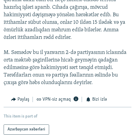
hazırlıq işləri aparıb. Cihada çağırışa, mövcud
hakimiyyəti dəyişməyə yönələn hərəkətlər edib. Bu
ittihamlar sübut olunsa, onlar 10 ildən 15 ilədək və ya
ömürlük azadlıqdan məhrum edilə bilərlər. Amma
özləri ittihamları rədd edirlər.
M. Səmədov bu il yanvarın 2-də partiyasının iclasında
orta məktəb şagirdlərinə hicab geyməyin qadağan
edilməsinə görə hakimiyyəti sərt tənqid etmişdi.
Tərəfdarları onun və partiya fəallarının əslində bu
çıxışa görə həbs olunduqlarını deyirlər.
Paylaş
VPN-siz açmaq
Bizi izlə
This item is part of
Azərbaycan xəbərləri