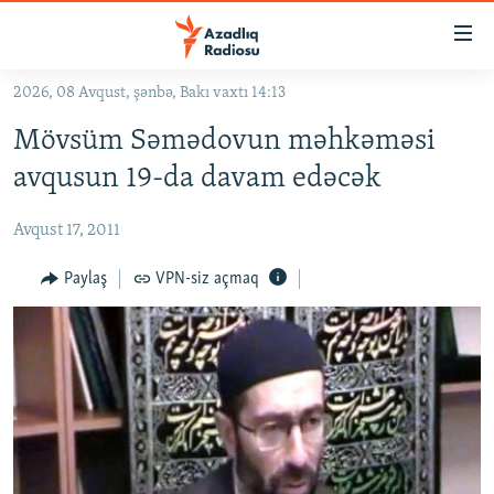
Keçid
linkləri
Əsas
2026, 08 Avqust, şənbə, Bakı vaxtı 14:13
məzmuna
GÜNDƏM
Mövsüm Səmədovun məhkəməsi
qayıt
#İZAHLA
Əsas
avqusun 19-da davam edəcək
KORRUPSIOMETR
naviqasiyaya
qayıt
Avqust 17, 2011
#ƏSLINDƏ
Axtarışa
FƏRQƏ BAX
Paylaş
VPN-siz açmaq
keç
QANUNI DOĞRU
ARAŞDIRMA
MULTIMEDIA
RADIO ARXIV
VIDEO
HAQQIMIZDA
FOTOQALEREYA
OXU ZALI