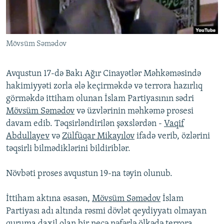
İNFOQRAFIKA
AZƏRBAYCAN ƏDƏBIYYATI KITABXANASI
MISSIYAMIZ
BIZI IZLƏ
KARIKATURA
İSLAM VƏ DEMOKRATIYA
PEŞƏ ETIKASI VƏ JURNALISTIKA STANDARTLARIMIZ
Mövsüm Səmədov
İZ - MƏDƏNIYYƏT PROQRAMI
MATERIALLARIMIZDAN ISTIFADƏ
AZADLIQRADIOSU MOBIL TELEFONUNUZDA
RFE/RL-in bütün saytları
Avqustun 17-də Bakı Ağır Cinayətlər Məhkəməsində
BIZIMLƏ ƏLAQƏ
hakimiyyəti zorla ələ keçirməkdə və terrora hazırlıq
görməkdə ittiham olunan İslam Partiyasının sədri
XƏBƏR BÜLLETENLƏRIMIZ
Mövsüm Səmədov
və üzvlərinin məhkəmə prosesi
davam edib. Təqsirləndirilən şəxslərdən -
Vaqif
Abdullayev
və
Zülfüqar Mikayılov
ifadə verib, özlərini
təqsirli bilmədiklərini bildiriblər.
Növbəti proses avqustun 19-na təyin olunub.
İttiham aktına əsasən,
Mövsüm Səmədov
İslam
Partiyası adı altında rəsmi dövlət qeydiyyatı olmayan
quruma daxil olan bir neçə nəfərlə ölkədə terrora