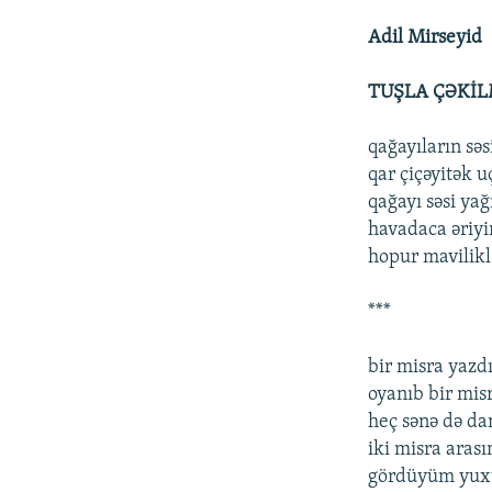
Adil Mirseyid
TUŞLA ÇƏKİL
qağayıların səs
qar çiçəyitək 
qağayı səsi yağ
havadaca əriyi
hopur mavilikl
***
bir misra yaz
oyanıb bir mis
heç sənə də d
iki misra aras
gördüyüm yu