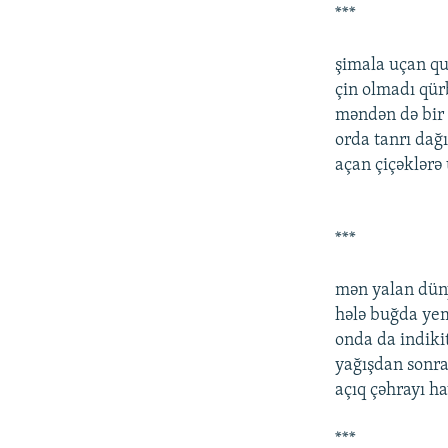
***
şimala uçan qu
çin olmadı qü
məndən də bir 
orda tanrı dağ
açan çiçəklərə
***
mən yalan dün
hələ buğda ye
onda da indiki
yağışdan sonra
açıq çəhrayı h
***