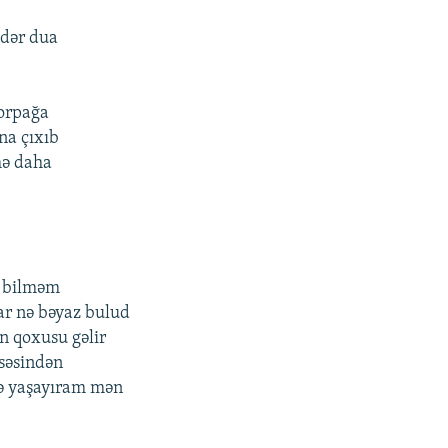
ədər dua
orpağa
na çıxıb
ə daha
ı bilməm
var nə bəyaz bulud
n qoxusu gəlir
səsindən
də yaşayıram mən