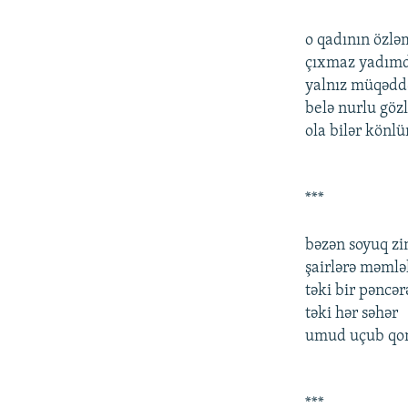
o qadının özlə
çıxmaz yadım
yalnız müqəddə
belə nurlu gözl
ola bilər könl
***
bəzən soyuq zi
şairlərə məmlə
təki bir pəncə
təki hər səhər
umud uçub qo
***