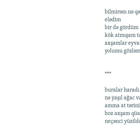
bilmirəm nə q
elədim
bir də gördüm
kök atmışam t
axşamlar eyva
yolumu gözləm
***
buralar harad
nə yaşıl ağac 
amma at tərini
boz axşam qüs
neçənci yüzil