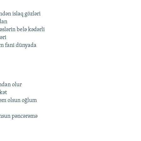
mdən islaq gözləri
dan
slərin belə kədərli
əri
üm fani dünyada
ndan olur
kət
rəm olsun oğlum
nsun pəncərəmə