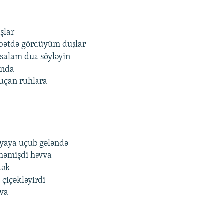
şlar
rbətdə gördüyüm duşlar
salam dua söyləyin
ında
 uçan ruhlara
yaya uçub gələndə
məmişdi həvva
tək
 çiçəkləyirdi
ava