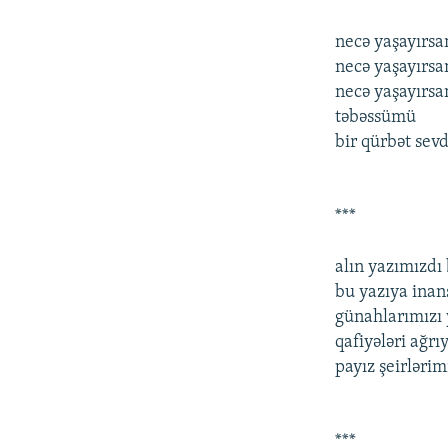
necə yaşayırs
necə yaşayırsa
necə yaşayırsa
təbəssümü
bir qürbət sev
***
alın yazımızdı
bu yazıya ina
günahlarımızı 
qafiyələri ağrı
payız şeirlərim
***