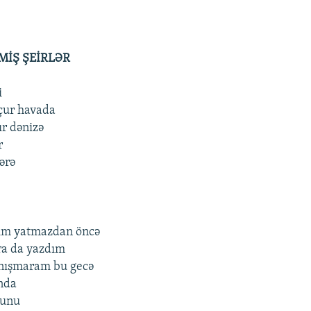
MİŞ ŞEİRLƏR
i
uçur havada
ır dənizə
r
ərə
dım yatmazdan öncə
ra da yazdım
anışmaram bu gecə
ında
xunu