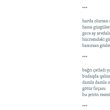
***
harda olursan 
hansı güzgülə
gecə ay sevda
hücrəmdəki g
baxırsan gözlə
***
bağrı çatladı y
budaqda qalmı
damla damla n
götür fırçanı
bu şeirin rəsmi
***