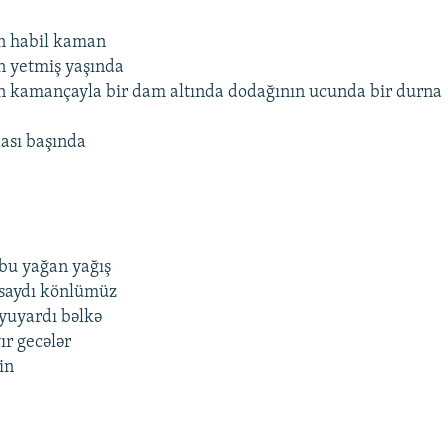
an habil kaman
n yetmiş yaşında
n kamançayla bir dam altında dodağının ucunda bir durna
dası başında
 bu yağan yağış
nsaydı könlümüz
yuyardı bəlkə
yır gecələr
in