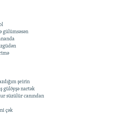
ol
rə gülümsəsən
lananda
üzgüdən
rimə
azdığım şeirin
ş gülöyşə nartək
ur süzülür canından
ni çək