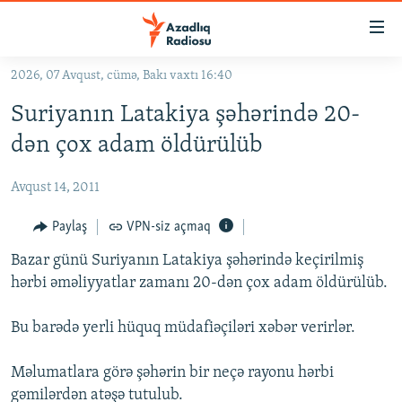
Keçid
linkləri
Əsas
2026, 07 Avqust, cümə, Bakı vaxtı 16:40
məzmuna
GÜNDƏM
Suriyanın Latakiya şəhərində 20-
qayıt
#İZAHLA
Əsas
dən çox adam öldürülüb
KORRUPSIOMETR
naviqasiyaya
qayıt
Avqust 14, 2011
#ƏSLINDƏ
Axtarışa
FƏRQƏ BAX
Paylaş
VPN-siz açmaq
keç
QANUNI DOĞRU
Bazar günü Suriyanın Latakiya şəhərində keçirilmiş
hərbi əməliyyatlar zamanı 20-dən çox adam öldürülüb.
ARAŞDIRMA
MULTIMEDIA
Bu barədə yerli hüquq müdafiəçiləri xəbər verirlər.
RADIO ARXIV
VIDEO
Məlumatlara görə şəhərin bir neçə rayonu hərbi
HAQQIMIZDA
FOTOQALEREYA
OXU ZALI
gəmilərdən atəşə tutulub.