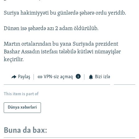
İNFOQRAFIKA
AZƏRBAYCAN ƏDƏBIYYATI KITABXANASI
MISSIYAMIZ
BIZI IZLƏ
Suriya hakimiyyəti bu günlərdə şəhərə ordu yeridib.
KARIKATURA
İSLAM VƏ DEMOKRATIYA
PEŞƏ ETIKASI VƏ JURNALISTIKA STANDARTLARIMIZ
Dünən isə şəhərdə azı 2 adam öldürülüb.
İZ - MƏDƏNIYYƏT PROQRAMI
MATERIALLARIMIZDAN ISTIFADƏ
AZADLIQRADIOSU MOBIL TELEFONUNUZDA
RFE/RL-in bütün saytları
Martın ortalarından bu yana Suriyada prezident
BIZIMLƏ ƏLAQƏ
Bashar Assadın istefası tələbilə kütləvi nümayişlər
keçirilir.
XƏBƏR BÜLLETENLƏRIMIZ
Paylaş
VPN-siz açmaq
Bizi izlə
This item is part of
Dünya xəbərləri
Buna da bax: