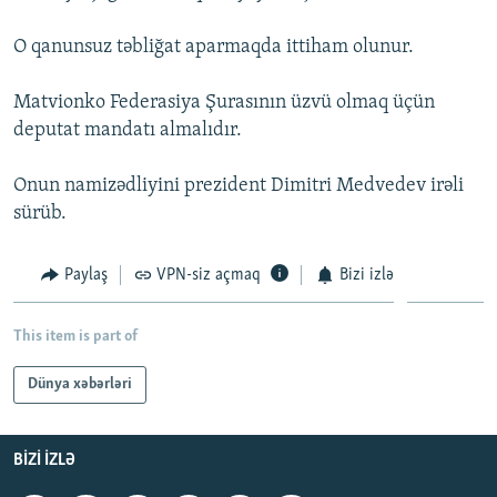
İNFOQRAFIKA
AZƏRBAYCAN ƏDƏBIYYATI KITABXANASI
MISSIYAMIZ
BIZI IZLƏ
O qanunsuz təbliğat aparmaqda ittiham olunur.
KARIKATURA
İSLAM VƏ DEMOKRATIYA
PEŞƏ ETIKASI VƏ JURNALISTIKA STANDARTLARIMIZ
Matvionko Federasiya Şurasının üzvü olmaq üçün
İZ - MƏDƏNIYYƏT PROQRAMI
MATERIALLARIMIZDAN ISTIFADƏ
deputat mandatı almalıdır.
AZADLIQRADIOSU MOBIL TELEFONUNUZDA
RFE/RL-in bütün saytları
BIZIMLƏ ƏLAQƏ
Onun namizədliyini prezident Dimitri Medvedev irəli
sürüb.
XƏBƏR BÜLLETENLƏRIMIZ
Paylaş
VPN-siz açmaq
Bizi izlə
This item is part of
Dünya xəbərləri
BIZI IZLƏ