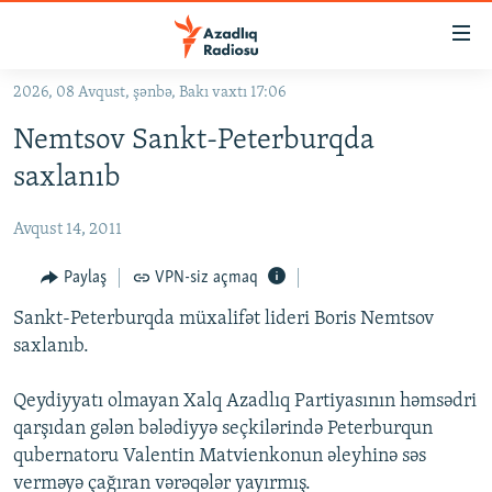
Keçid
linkləri
Əsas
2026, 08 Avqust, şənbə, Bakı vaxtı 17:06
məzmuna
GÜNDƏM
Nemtsov Sankt-Peterburqda
qayıt
#İZAHLA
Əsas
saxlanıb
KORRUPSIOMETR
naviqasiyaya
qayıt
Avqust 14, 2011
#ƏSLINDƏ
Axtarışa
FƏRQƏ BAX
Paylaş
VPN-siz açmaq
keç
QANUNI DOĞRU
Sankt-Peterburqda müxalifət lideri Boris Nemtsov
saxlanıb.
ARAŞDIRMA
MULTIMEDIA
Qeydiyyatı olmayan Xalq Azadlıq Partiyasının həmsədri
qarşıdan gələn bələdiyyə seçkilərində Peterburqun
RADIO ARXIV
VIDEO
qubernatoru Valentin Matvienkonun əleyhinə səs
HAQQIMIZDA
FOTOQALEREYA
OXU ZALI
verməyə çağıran vərəqələr yayırmış.