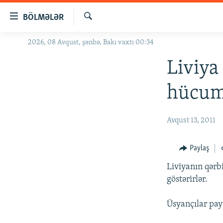
Keçid
BÖLMƏLƏR
linkləri
Axtar
Əsas
2026, 08 Avqust, şənbə, Bakı vaxtı 00:34
GÜNDƏM
məzmuna
#İZAHLA
Liviya
qayıt
Əsas
KORRUPSIOMETR
hücum
naviqasiyaya
#ƏSLINDƏ
qayıt
Axtarışa
FƏRQƏ BAX
Avqust 13, 2011
keç
QANUNI DOĞRU
Paylaş
ARAŞDIRMA
Liviyanın qərb
MULTIMEDIA
göstərirlər.
RADIO ARXIV
VIDEO
Üsyançılar pay
HAQQIMIZDA
FOTOQALEREYA
OXU ZALI