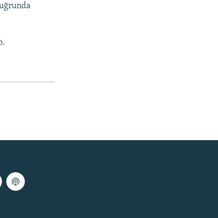
i uğrunda
b.