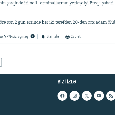
in şərqində iri neft terminallarının yerləşdiyi Breqa şəhər
rə son 2 gün ərzində hər iki tərəfdən 20-dən çox adam ölü
VPN-siz açmaq
Bizi izlə
Çap et
BIZI IZLƏ