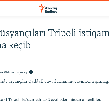
 üsyançıları Tripoli istiqa
a keçib
VPN-siz açmaq
ində üsyançılar Qaddafi qüvvələrinin müqavimətini qırmağ
taxt Tripoli istiqamətində 2 cəbhədən hücuma keçiblər.