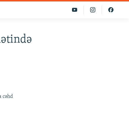
mətində
a cəhd