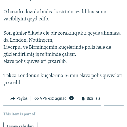
İNFOQRAFIKA
AZƏRBAYCAN ƏDƏBIYYATI KITABXANASI
MISSIYAMIZ
BIZI IZLƏ
O hazırkı dövrdə büdcə kəsirinin azaldılmasının
KARIKATURA
İSLAM VƏ DEMOKRATIYA
PEŞƏ ETIKASI VƏ JURNALISTIKA STANDARTLARIMIZ
vacibliyini qeyd edib.
İZ - MƏDƏNIYYƏT PROQRAMI
MATERIALLARIMIZDAN ISTIFADƏ
Son günlər ölkədə elə bir zorakılıq aktı qeydə alınmasa
AZADLIQRADIOSU MOBIL TELEFONUNUZDA
RFE/RL-in bütün saytları
da London, Nottinqem,
BIZIMLƏ ƏLAQƏ
Liverpul və Birminqemin küçələrində polis hələ də
gücləndirilmiş iş rejimində çalışır.
XƏBƏR BÜLLETENLƏRIMIZ
əlavə polis qüvvələri çıxarılıb.
Təkcə Londonun küçələrinə 16 min əlavə polis qüvvələri
çıxarılıb.
Paylaş
VPN-siz açmaq
Bizi izlə
This item is part of
Dünya xəbərləri