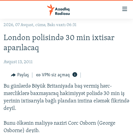
Keçid
linkləri
Əsas
2026, 07 Avqust, cümə, Bakı vaxtı 06:31
məzmuna
GÜNDƏM
London polisində 30 min ixtisar
qayıt
#İZAHLA
Əsas
aparılacaq
KORRUPSIOMETR
naviqasiyaya
qayıt
Avqust 13, 2011
#ƏSLINDƏ
Axtarışa
FƏRQƏ BAX
Paylaş
VPN-siz açmaq
keç
QANUNI DOĞRU
Bu günlərdə Böyük Britaniyada baş vermiş hərc-
mərcliklərə baxmayaraq hakimiyyət polisdə 30 min iş
ARAŞDIRMA
yerinin ixtisarıyla bağlı plandan imtina eləmək fikrində
MULTIMEDIA
deyil.
RADIO ARXIV
VIDEO
Bunu ölkənin maliyyə naziri Corc Osborn (George
HAQQIMIZDA
FOTOQALEREYA
OXU ZALI
Osborne) deyib.