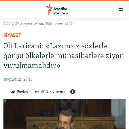
Keçid
linkləri
Əsas
2026, 07 Avqust, cümə, Bakı vaxtı 14:01
məzmuna
GÜNDƏM
SIYASƏT
qayıt
#İZAHLA
Əsas
Əli Laricani: «Lazımsız sözlərlə
KORRUPSIOMETR
naviqasiyaya
qonşu ölkələrlə münasibətlərə ziyan
qayıt
#ƏSLINDƏ
vurulmamalıdır»
Axtarışa
FƏRQƏ BAX
keç
Avqust 12, 2011
QANUNI DOĞRU
Paylaş
VPN-siz açmaq
ARAŞDIRMA
MULTIMEDIA
RADIO ARXIV
VIDEO
HAQQIMIZDA
FOTOQALEREYA
OXU ZALI