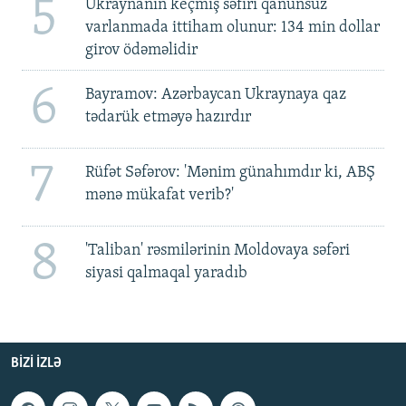
5
Ukraynanın keçmiş səfiri qanunsuz
varlanmada ittiham olunur: 134 min dollar
girov ödəməlidir
6
Bayramov: Azərbaycan Ukraynaya qaz
tədarük etməyə hazırdır
7
Rüfət Səfərov: 'Mənim günahımdır ki, ABŞ
mənə mükafat verib?'
8
'Taliban' rəsmilərinin Moldovaya səfəri
siyasi qalmaqal yaradıb
BIZI IZLƏ