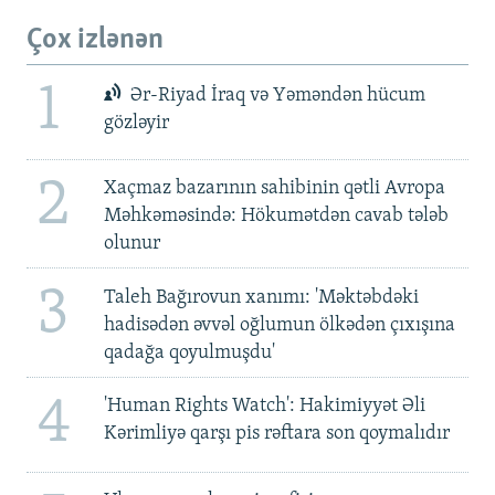
Çox izlənən
1
Ər-Riyad İraq və Yəməndən hücum
gözləyir
2
Xaçmaz bazarının sahibinin qətli Avropa
Məhkəməsində: Hökumətdən cavab tələb
olunur
3
Taleh Bağırovun xanımı: 'Məktəbdəki
hadisədən əvvəl oğlumun ölkədən çıxışına
qadağa qoyulmuşdu'
4
'Human Rights Watch': Hakimiyyət Əli
Kərimliyə qarşı pis rəftara son qoymalıdır