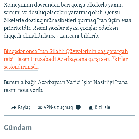
Xomeyninin dövründən bəri qonşu ölkələrlə yaxın,
səmimi və dostluq əlaqələri yaratmaq olub. Qonşu
ölkələrlə dostluq münasibətləri qurmaq İran üçün əsas
prioritetdir. Rəsmi şəxslər siyasi çıxışlar edərkən
diqqətli olmalıdırlar», - Laricani bildirib.
Bir qədər öncə İran Silahlı Qüvvələrinin baş qərargah
rəisi Həsən Firuzabadi Azərbaycana qarşı sərt fikirlər
səsləndirmişdi
.
Bununla bağlı Azərbaycan Xarici İşlər Nazirliyi İrana
rəsmi nota verib.
Paylaş
VPN-siz açmaq
Bizi izlə
Gündəm