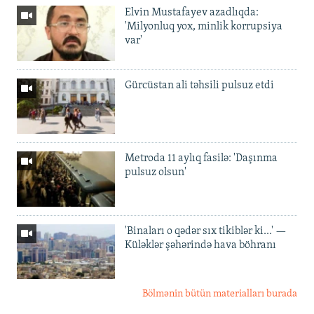
Elvin Mustafayev azadlıqda:
'Milyonluq yox, minlik korrupsiya
var'
Gürcüstan ali təhsili pulsuz etdi
Metroda 11 aylıq fasilə: 'Daşınma
pulsuz olsun'
'Binaları o qədər sıx tikiblər ki...' —
Küləklər şəhərində hava böhranı
Bölmənin bütün materialları burada