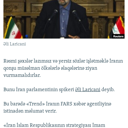
İNFOQRAFIKA
AZƏRBAYCAN ƏDƏBIYYATI KITABXANASI
MISSIYAMIZ
BIZI IZLƏ
KARIKATURA
İSLAM VƏ DEMOKRATIYA
PEŞƏ ETIKASI VƏ JURNALISTIKA STANDARTLARIMIZ
İZ - MƏDƏNIYYƏT PROQRAMI
MATERIALLARIMIZDAN ISTIFADƏ
AZADLIQRADIOSU MOBIL TELEFONUNUZDA
RFE/RL-in bütün saytları
Əli Laricani
BIZIMLƏ ƏLAQƏ
XƏBƏR BÜLLETENLƏRIMIZ
Rəsmi şəxslər lazımsız və yersiz sözlər işlətməklə İranın
qonşu müsəlman ölkələrlə əlaqələrinə ziyan
vurmamalıdırlar.
Bunu İran parlamentinin spikeri
Əli Laricani
deyib.
Bu barədə «Trend» İranın FARS xəbər agentliyinə
istinadən məlumat verir.
«İran İslam Respublikasının strategiyası İmam