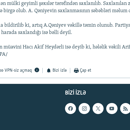
ən mülki geyimli şəxslər tərəfindən saxlanılıb. Saxlanılan
lə birgə olub. A. Qəniyevin saxlanmasının səbəbləri məlum d
bildirilib ki, artıq A.Qəniyev vəkillə təmin olunub. Partiy
harada saxlandığı isə bəlli deyil.
n müavini Hacı Akif Heydərli isə deyib ki, hələlik vəkili Ar
APA/
VPN-siz açmaq
Bizi izlə
Çap et
BIZI IZLƏ