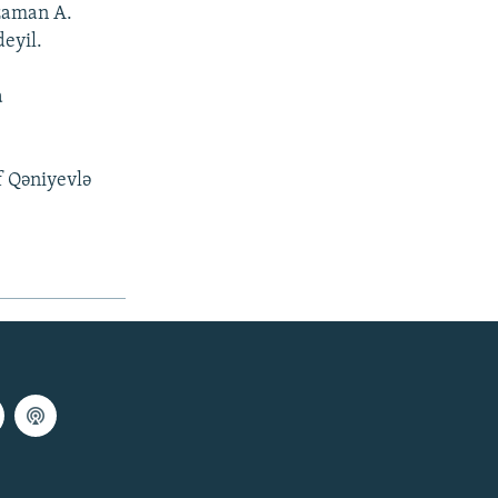
 zaman A.
eyil.
a
if Qəniyevlə