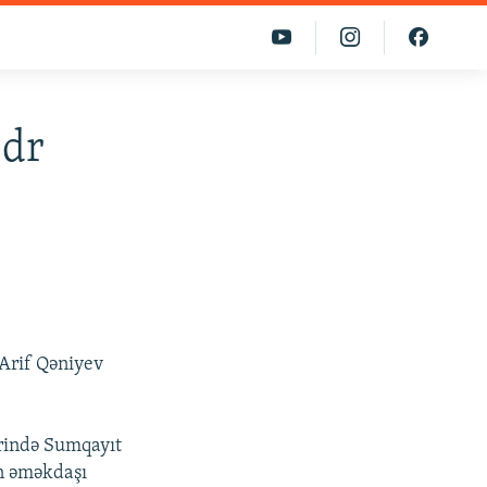
ədr
 Arif Qəniyev
ərində Sumqayıt
n əməkdaşı