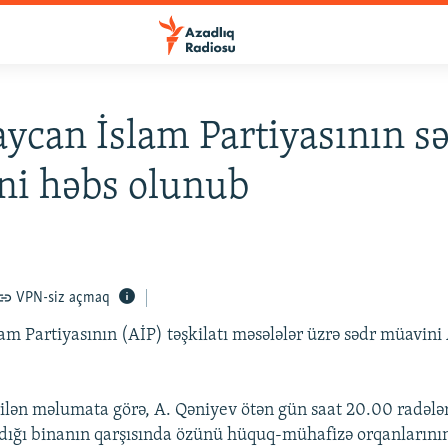
ycan İslam Partiyasının s
ni həbs olunub
VPN-siz açmaq
am Partiyasının (AİP) təşkilatı məsələlər üzrə sədr müavini
ilən məlumata görə, A. Qəniyev ötən gün saat 20.00 radəl
dığı binanın qarşısında özünü hüquq-mühafizə orqanlarını