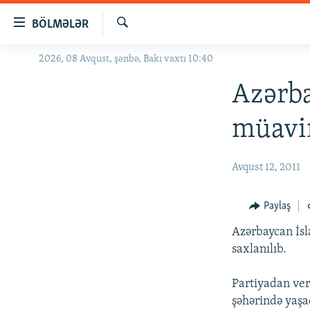
Keçid
BÖLMƏLƏR
linkləri
Axtar
Əsas
2026, 08 Avqust, şənbə, Bakı vaxtı 10:40
GÜNDƏM
məzmuna
#İZAHLA
Azərba
qayıt
Əsas
KORRUPSIOMETR
müavi
naviqasiyaya
#ƏSLINDƏ
qayıt
Axtarışa
FƏRQƏ BAX
Avqust 12, 2011
keç
QANUNI DOĞRU
Paylaş
ARAŞDIRMA
Azərbaycan İsl
MULTIMEDIA
saxlanılıb.
RADIO ARXIV
VIDEO
Partiyadan ver
HAQQIMIZDA
FOTOQALEREYA
OXU ZALI
şəhərində yaşa