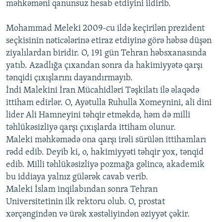
məhkəməni qanunsuz hesab etdiyini ildirib.
Mohammad Meleki 2009-cu ildə keçirilən prezident
seçkisinin nəticələrinə etiraz etdiyinə görə həbsə düşən
ziyalılardan biridir. O, 191 gün Tehran həbsxanasında
yatıb. Azadlığa çıxandan sonra da hakimiyyətə qarşı
tənqidi çıxışlarını dayandırmayıb.
İndi Malekini İran Mücahidləri Təşkilatı ilə əlaqədə
ittiham edirlər. O, Ayətulla Ruhulla Xomeynini, ali dini
lider Ali Hamneyini təhqir etməkdə, həm də milli
təhlükəsizliyə qarşı çıxışlarda ittiham olunur.
Maleki məhkəmədə ona qarşı irəli sürülən ittihamları
rədd edib. Deyib ki, o, hakimiyyəti təhqir yox, tənqid
edib. Milli təhlükəsizliyə pozmağa gəlincə, akademik
bu iddiaya yalnız gülərək cavab verib.
Maleki İslam inqilabından sonra Tehran
Universitetinin ilk rektoru olub. O, prostat
xərçəngindən və ürək xəstəliyindən əziyyət çəkir.