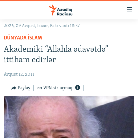
Keçid
linkləri
Əsas
2026, 09 Avqust, bazar, Bakı vaxtı 18:37
məzmuna
GÜNDƏM
DÜNYADA İSLAM
qayıt
#İZAHLA
Əsas
Akademiki “Allahla ədavətdə”
KORRUPSIOMETR
naviqasiyaya
ittiham edirlər
qayıt
#ƏSLINDƏ
Axtarışa
Avqust 12, 2011
FƏRQƏ BAX
keç
QANUNI DOĞRU
Paylaş
VPN-siz açmaq
ARAŞDIRMA
MULTIMEDIA
RADIO ARXIV
VIDEO
HAQQIMIZDA
FOTOQALEREYA
OXU ZALI