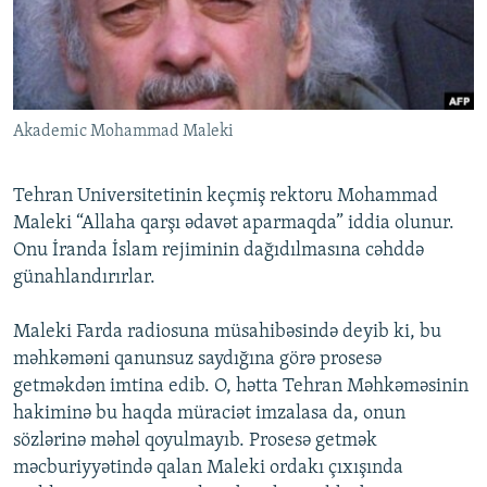
İNFOQRAFIKA
AZƏRBAYCAN ƏDƏBIYYATI KITABXANASI
MISSIYAMIZ
BIZI IZLƏ
KARIKATURA
İSLAM VƏ DEMOKRATIYA
PEŞƏ ETIKASI VƏ JURNALISTIKA STANDARTLARIMIZ
İZ - MƏDƏNIYYƏT PROQRAMI
MATERIALLARIMIZDAN ISTIFADƏ
Akademic Mohammad Maleki
AZADLIQRADIOSU MOBIL TELEFONUNUZDA
RFE/RL-in bütün saytları
BIZIMLƏ ƏLAQƏ
Tehran Universitetinin keçmiş rektoru Mohammad
XƏBƏR BÜLLETENLƏRIMIZ
Maleki “Allaha qarşı ədavət aparmaqda” iddia olunur.
Onu İranda İslam rejiminin dağıdılmasına cəhddə
günahlandırırlar.
Maleki Farda radiosuna müsahibəsində deyib ki, bu
məhkəməni qanunsuz saydığına görə prosesə
getməkdən imtina edib. O, hətta Tehran Məhkəməsinin
hakiminə bu haqda müraciət imzalasa da, onun
sözlərinə məhəl qoyulmayıb. Prosesə getmək
məcburiyyətində qalan Maleki ordakı çıxışında