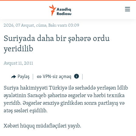
Keçid
linkləri
Əsas
2026, 07 Avqust, cümə, Bakı vaxtı 03:09
məzmuna
GÜNDƏM
Suriyada daha bir şəhərə ordu
qayıt
#İZAHLA
Əsas
yeridilib
KORRUPSIOMETR
naviqasiyaya
qayıt
Avqust 11, 2011
#ƏSLINDƏ
Axtarışa
FƏRQƏ BAX
Paylaş
VPN-siz açmaq
keç
QANUNI DOĞRU
Suriya hakimiyyəti Türkiyə ilə sərhəddə yerləşən İdlib
əyalətinin Saraqeb şəhərinə əsgərlər və hərbi texnika
ARAŞDIRMA
yeridib. Əsgərlər əraziyə girdikdən sonra partlayış və
MULTIMEDIA
atəş səsləri eşidilib.
RADIO ARXIV
VIDEO
Xəbəri hüquq müdafiəçiləri yayıb.
HAQQIMIZDA
FOTOQALEREYA
OXU ZALI