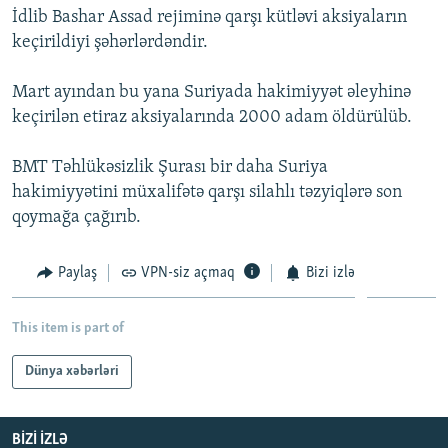
İdlib Bashar Assad rejiminə qarşı kütləvi aksiyaların
İNFOQRAFIKA
AZƏRBAYCAN ƏDƏBIYYATI KITABXANASI
MISSIYAMIZ
BIZI IZLƏ
keçirildiyi şəhərlərdəndir.
KARIKATURA
İSLAM VƏ DEMOKRATIYA
PEŞƏ ETIKASI VƏ JURNALISTIKA STANDARTLARIMIZ
Mart ayından bu yana Suriyada hakimiyyət əleyhinə
İZ - MƏDƏNIYYƏT PROQRAMI
MATERIALLARIMIZDAN ISTIFADƏ
keçirilən etiraz aksiyalarında 2000 adam öldürülüb.
AZADLIQRADIOSU MOBIL TELEFONUNUZDA
RFE/RL-in bütün saytları
BIZIMLƏ ƏLAQƏ
BMT Təhlükəsizlik Şurası bir daha Suriya
hakimiyyətini müxalifətə qarşı silahlı təzyiqlərə son
XƏBƏR BÜLLETENLƏRIMIZ
qoymağa çağırıb.
Paylaş
VPN-siz açmaq
Bizi izlə
This item is part of
Dünya xəbərləri
BIZI IZLƏ