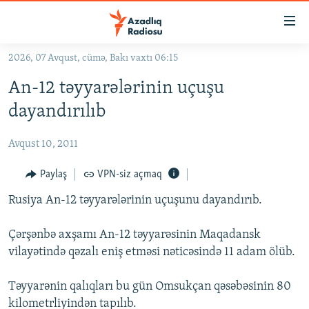
Keçid
linkləri
Əsas
2026, 07 Avqust, cümə, Bakı vaxtı 06:15
məzmuna
GÜNDƏM
An-12 təyyarələrinin uçuşu
qayıt
#İZAHLA
Əsas
dayandırılıb
KORRUPSIOMETR
naviqasiyaya
qayıt
Avqust 10, 2011
#ƏSLINDƏ
Axtarışa
FƏRQƏ BAX
Paylaş
VPN-siz açmaq
keç
QANUNI DOĞRU
Rusiya An-12 təyyarələrinin uçuşunu dayandırıb.
ARAŞDIRMA
Çərşənbə axşamı An-12 təyyarəsinin Maqadansk
MULTIMEDIA
vilayətində qəzalı eniş etməsi nəticəsində 11 adam ölüb.
RADIO ARXIV
VIDEO
Təyyarənin qalıqları bu gün Omsukçan qəsəbəsinin 80
HAQQIMIZDA
FOTOQALEREYA
OXU ZALI
kilometrliyindən tapılıb.