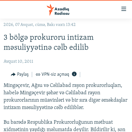
Keçid
linkləri
Əsas
2026, 07 Avqust, cümə, Bakı vaxtı 13:42
məzmuna
GÜNDƏM
3 bölgə prokuroru intizam
qayıt
#İZAHLA
Əsas
məsuliyyətinə cəlb edilib
KORRUPSIOMETR
naviqasiyaya
qayıt
Avqust 10, 2011
#ƏSLINDƏ
Axtarışa
FƏRQƏ BAX
Paylaş
VPN-siz açmaq
keç
QANUNI DOĞRU
Mingəçevir, Ağsu və Cəlilabad rayon prokurorluqları,
habelə Mingəçevir şəhər və Cəlilabad rayon
ARAŞDIRMA
prokurorlarının müavinləri və bir sıra digər əməkdaşlar
MULTIMEDIA
intizam məsuliyyətinə cəlb ediliblər.
RADIO ARXIV
VIDEO
Bu barədə Respublika Prokurorluğunun mətbuat
HAQQIMIZDA
FOTOQALEREYA
OXU ZALI
xidmətinin yaydığı məlumatda deyilir. Bildirilir ki, son