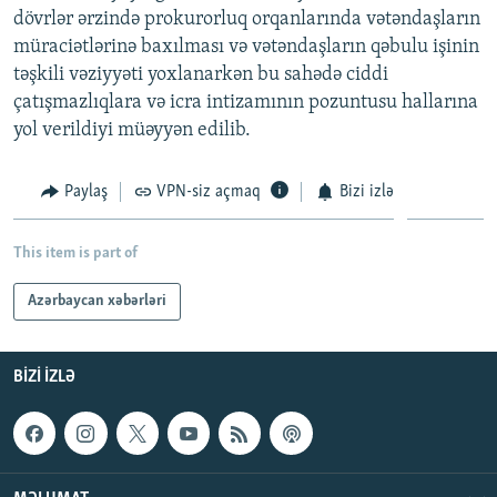
dövrlər ərzində prokurorluq orqanlarında vətəndaşların
İNFOQRAFIKA
AZƏRBAYCAN ƏDƏBIYYATI KITABXANASI
MISSIYAMIZ
BIZI IZLƏ
müraciətlərinə baxılması və vətəndaşların qəbulu işinin
KARIKATURA
İSLAM VƏ DEMOKRATIYA
PEŞƏ ETIKASI VƏ JURNALISTIKA STANDARTLARIMIZ
təşkili vəziyyəti yoxlanarkən bu sahədə ciddi
çatışmazlıqlara və icra intizamının pozuntusu hallarına
İZ - MƏDƏNIYYƏT PROQRAMI
MATERIALLARIMIZDAN ISTIFADƏ
yol verildiyi müəyyən edilib.
AZADLIQRADIOSU MOBIL TELEFONUNUZDA
RFE/RL-in bütün saytları
BIZIMLƏ ƏLAQƏ
Paylaş
VPN-siz açmaq
Bizi izlə
XƏBƏR BÜLLETENLƏRIMIZ
This item is part of
Azərbaycan xəbərləri
BIZI IZLƏ