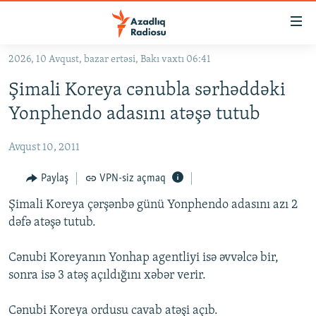
Keçid
linkləri
Əsas
2026, 10 Avqust, bazar ertəsi, Bakı vaxtı 06:41
məzmuna
GÜNDƏM
Şimali Koreya cənubla sərhəddəki
qayıt
#İZAHLA
Əsas
Yonphendo adasını atəşə tutub
KORRUPSIOMETR
naviqasiyaya
qayıt
Avqust 10, 2011
#ƏSLINDƏ
Axtarışa
FƏRQƏ BAX
Paylaş
VPN-siz açmaq
keç
QANUNI DOĞRU
Şimali Koreya çərşənbə günü Yonphendo adasını azı 2
dəfə atəşə tutub.
ARAŞDIRMA
MULTIMEDIA
Cənubi Koreyanın Yonhap agentliyi isə əvvəlcə bir,
sonra isə 3 atəş açıldığını xəbər verir.
RADIO ARXIV
VIDEO
HAQQIMIZDA
FOTOQALEREYA
OXU ZALI
Cənubi Koreya ordusu cavab atəşi açıb.