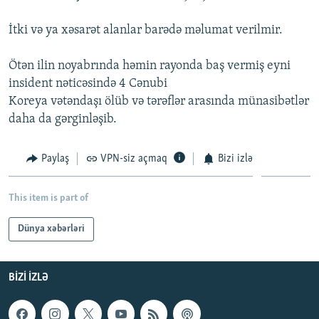
İNFOQRAFIKA
AZƏRBAYCAN ƏDƏBIYYATI KITABXANASI
MISSIYAMIZ
BIZI IZLƏ
İtki və ya xəsarət alanlar barədə məlumat verilmir.
KARIKATURA
İSLAM VƏ DEMOKRATIYA
PEŞƏ ETIKASI VƏ JURNALISTIKA STANDARTLARIMIZ
Ötən ilin noyabrında həmin rayonda baş vermiş eyni
İZ - MƏDƏNIYYƏT PROQRAMI
MATERIALLARIMIZDAN ISTIFADƏ
insident nəticəsində 4 Cənubi
AZADLIQRADIOSU MOBIL TELEFONUNUZDA
RFE/RL-in bütün saytları
Koreya vətəndaşı ölüb və tərəflər arasında münasibətlər
BIZIMLƏ ƏLAQƏ
daha da gərginləşib.
XƏBƏR BÜLLETENLƏRIMIZ
Paylaş
VPN-siz açmaq
Bizi izlə
This item is part of
Dünya xəbərləri
BIZI IZLƏ