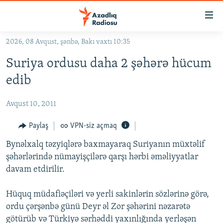
Keçid
linkləri
Əsas
2026, 08 Avqust, şənbə, Bakı vaxtı 10:35
məzmuna
GÜNDƏM
Suriya ordusu daha 2 şəhərə hücum
qayıt
#İZAHLA
Əsas
edib
KORRUPSIOMETR
naviqasiyaya
qayıt
Avqust 10, 2011
#ƏSLINDƏ
Axtarışa
FƏRQƏ BAX
Paylaş
VPN-siz açmaq
keç
QANUNI DOĞRU
Bynəlxalq təzyiqlərə baxmayaraq Suriyanın müxtəlif
şəhərlərində nümayişçilərə qarşı hərbi əməliyyatlar
ARAŞDIRMA
davam etdirilir.
MULTIMEDIA
Hüquq müdafiəçiləri və yerli sakinlərin sözlərinə görə,
RADIO ARXIV
VIDEO
ordu çərşənbə günü Deyr əl Zor şəhərini nəzarətə
HAQQIMIZDA
FOTOQALEREYA
OXU ZALI
götürüb və Türkiyə sərhəddi yaxınlığında yerləşən