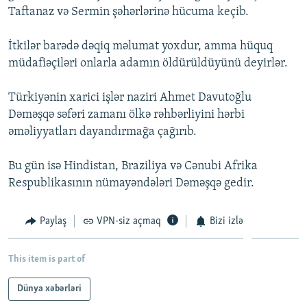
Taftanaz və Sermin şəhərlərinə hücuma keçib.
İNFOQRAFIKA
AZƏRBAYCAN ƏDƏBIYYATI KITABXANASI
MISSIYAMIZ
BIZI IZLƏ
KARIKATURA
İSLAM VƏ DEMOKRATIYA
PEŞƏ ETIKASI VƏ JURNALISTIKA STANDARTLARIMIZ
İtkilər barədə dəqiq məlumat yoxdur, amma hüquq
müdafiəçiləri onlarla adamın öldürüldüyünü deyirlər.
İZ - MƏDƏNIYYƏT PROQRAMI
MATERIALLARIMIZDAN ISTIFADƏ
AZADLIQRADIOSU MOBIL TELEFONUNUZDA
RFE/RL-in bütün saytları
Türkiyənin xarici işlər naziri Ahmet Davutoğlu
BIZIMLƏ ƏLAQƏ
Dəməşqə səfəri zamanı ölkə rəhbərliyini hərbi
əməliyyatları dayandırmağa çağırıb.
XƏBƏR BÜLLETENLƏRIMIZ
Bu gün isə Hindistan, Braziliya və Cənubi Afrika
Respublikasının nümayəndələri Dəməşqə gedir.
Paylaş
VPN-siz açmaq
Bizi izlə
This item is part of
Dünya xəbərləri