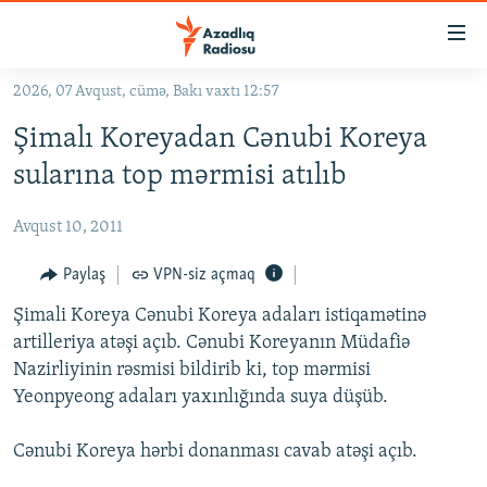
Keçid
linkləri
Əsas
2026, 07 Avqust, cümə, Bakı vaxtı 12:57
məzmuna
GÜNDƏM
Şimalı Koreyadan Cənubi Koreya
qayıt
#İZAHLA
Əsas
sularına top mərmisi atılıb
KORRUPSIOMETR
naviqasiyaya
qayıt
Avqust 10, 2011
#ƏSLINDƏ
Axtarışa
FƏRQƏ BAX
Paylaş
VPN-siz açmaq
keç
QANUNI DOĞRU
Şimali Koreya Cənubi Koreya adaları istiqamətinə
artilleriya atəşi açıb. Cənubi Koreyanın Müdafiə
ARAŞDIRMA
Nazirliyinin rəsmisi bildirib ki, top mərmisi
MULTIMEDIA
Yeonpyeong adaları yaxınlığında suya düşüb.
RADIO ARXIV
VIDEO
Cənubi Koreya hərbi donanması cavab atəşi açıb.
HAQQIMIZDA
FOTOQALEREYA
OXU ZALI