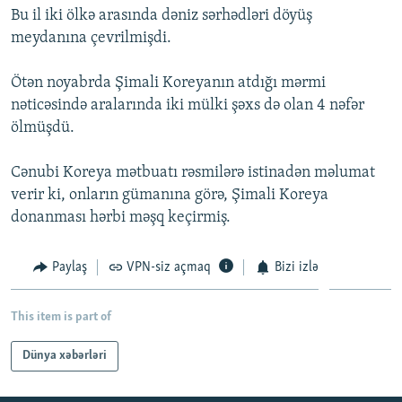
Bu il iki ölkə arasında dəniz sərhədləri döyüş
İNFOQRAFIKA
AZƏRBAYCAN ƏDƏBIYYATI KITABXANASI
MISSIYAMIZ
BIZI IZLƏ
meydanına çevrilmişdi.
KARIKATURA
İSLAM VƏ DEMOKRATIYA
PEŞƏ ETIKASI VƏ JURNALISTIKA STANDARTLARIMIZ
Ötən noyabrda Şimali Koreyanın atdığı mərmi
İZ - MƏDƏNIYYƏT PROQRAMI
MATERIALLARIMIZDAN ISTIFADƏ
nəticəsində aralarında iki mülki şəxs də olan 4 nəfər
AZADLIQRADIOSU MOBIL TELEFONUNUZDA
RFE/RL-in bütün saytları
ölmüşdü.
BIZIMLƏ ƏLAQƏ
Cənubi Koreya mətbuatı rəsmilərə istinadən məlumat
XƏBƏR BÜLLETENLƏRIMIZ
verir ki, onların gümanına görə, Şimali Koreya
donanması hərbi məşq keçirmiş.
Paylaş
VPN-siz açmaq
Bizi izlə
This item is part of
Dünya xəbərləri