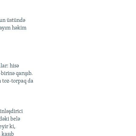
lun üstündə
«dayım həkim
ar: hisə
-birinə qarışıb.
 toz-torpaq da
nləşdirici
dəki belə
yir ki,
z kasıb