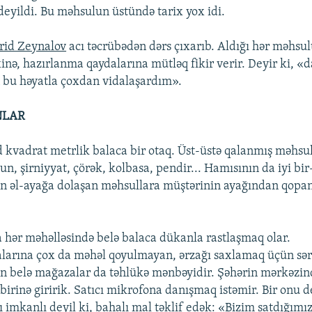
yildi. Bu məhsulun üstündə tarix yox idi.
rid Zeynalov
acı təcrübədən dərs çıxarıb. Aldığı hər məhsu
inə, hazırlanma qaydalarına mütləq fikir verir. Deyir ki, 
 bu həyatla çoxdan vidalaşardım».
NLAR
kvadrat metrlik balaca bir otaq. Üst-üstə qalanmış məhsull
 un, şirniyyat, çörək, kolbasa, pendir... Hamısının da iyi bir
ən əl-ayağa dolaşan məhsullara müştərinin ayağından qopan
a hər məhəlləsində belə balaca dükanla rastlaşmaq olar.
larına çox da məhəl qoyulmayan, ərzağı saxlamaq üçün səri
n belə mağazalar da təhlükə mənbəyidir. Şəhərin mərkəzin
irinə giririk. Satıcı mikrofona danışmaq istəmir. Bir onu de
 imkanlı deyil ki, bahalı mal təklif edək: «Bizim satdığımı