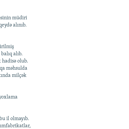
sinin müdiri
qeydə alınıb.
irilmiş
balıq alıb.
 hadisə olub.
şqa məhsulda
ltında milçək
ı yoxlama
bu il olmayıb.
rımfabrikatlar,