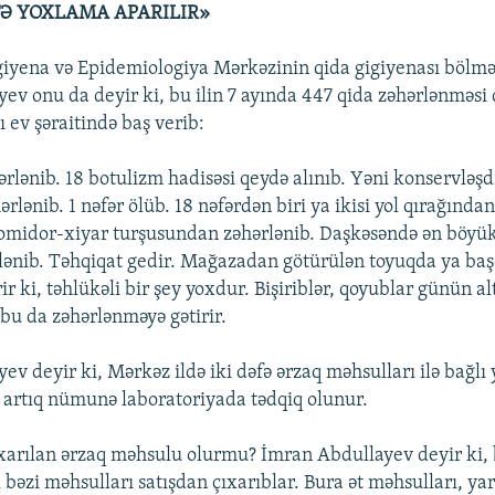
ƏFƏ YOXLAMA APARILIR»
iyena və Epidemiologiya Mərkəzinin qida gigiyenası bölmə
ev onu da deyir ki, bu ilin 7 ayında 447 qida zəhərlənməsi 
 ev şəraitində baş verib:
ərlənib. 18 botulizm hadisəsi qeydə alınıb. Yəni konservləşd
lənib. 1 nəfər ölüb. 18 nəfərdən biri ya ikisi yol qırağından 
omidor-xiyar turşusundan zəhərlənib. Daşkəsəndə ən böyük
lənib. Təhqiqat gedir. Mağazadan götürülən toyuqda ya ba
r ki, təhlükəli bir şey yoxdur. Bişiriblər, qoyublar günün a
 bu da zəhərlənməyə gətirir.
ev deyir ki, Mərkəz ildə iki dəfə ərzaq məhsulları ilə bağl
 artıq nümunə laboratoriyada tədqiq olunur.
ıxarılan ərzaq məhsulu olurmu? İmran Abdullayev deyir ki, 
bəzi məhsulları satışdan çıxarıblar. Bura ət məhsulları, ya