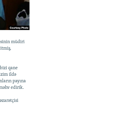
sinin müdiri
itmiş,
bizi qane
izim ildə
nların payına
məhv edirik.
əzarətçisi