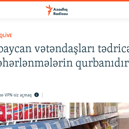
QLIVE
aycan vətəndaşları tədric
zəhərlənmələrin qurbanıdır
VPN-siz açmaq