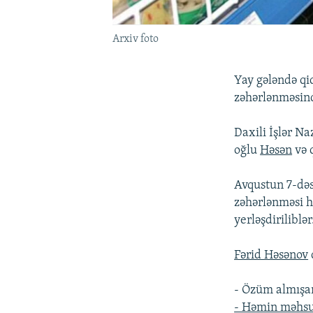
Arxiv foto
Yay gələndə qi
zəhərlənməsind
Daxili İşlər Na
oğlu
Həsən
və q
Avqustun 7-dəs
zəhərlənməsi h
yerləşdiriliblər
Fərid Həsənov
- Özüm almışa
- Həmin məhsul