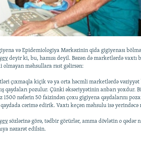
iyena və Epidemiologiya Mərkəzinin qida gigiyenası bölmə
yev
deyir ki, bu, hamısı deyil. Bəzən də marketlərdə vaxtı b
lli olmayan məhsullara rast gəlirsən:
ləri çıxmaqla kiçik və ya orta həcmli marketlərdə vəziyyət 
ış qaydaları pozulur. Çünki əksəriyyətinin anbarı yoxdur. B
z 1500 nəfərin 50 faizindən çoxu gigiyena qaydalarını poza
i qaydada cərimə edirik. Vaxtı keçən məhsulu isə yerindəcə 
yev
sözlərinə görə, tədbir görürlər, amma dövlətin o qədər n
ıya nəzarət edilsin.