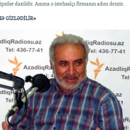
, çipsilər daxildir. Amma o istehsalçı firmanın adını demir.
Ə GİZLƏDİLİR»