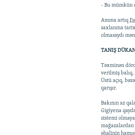
- Bu mümkün de
Amma artıq
Fə
saxlanma tarix
olmasaydı mən
TANIŞ DÜKA
Təxminən dörd 
verilmiş balıq,
Üstü açıq, bəz
qarışır.
Bakının az qal
Gigiyena qayda
sistemi olmaya
mağazalardan b
əhalinin hamısı