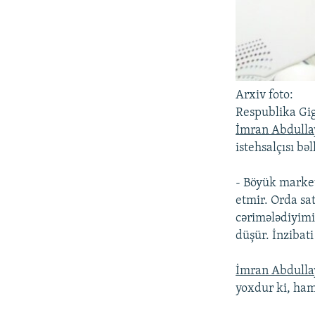
Arxiv foto:
Respublika Gig
İmran Abdulla
istehsalçısı bə
- Böyük market
etmir. Orda sat
cərimələdiyimi
düşür. İnzibat
İmran Abdulla
yoxdur ki, ham