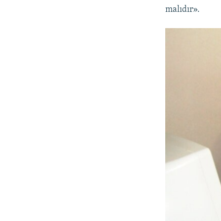
malıdır».