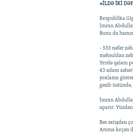
«İLDƏ İKİ D
Respublika Gig
İmran Abdullay
Bunu da hamısı
- 533 nəfər zəh
məhsuldan zəhər
Yerdə qalanı p
43 adam zəhər
yoxlama göstəri
gəzib üstündə,
İmran Abdullay
aparır. Yüzdən
Bəs satışdan ç
Amma keçən il 