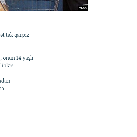
ət tək qarpız
a
, onun 14 yaşlı
iblər.
kadan
na