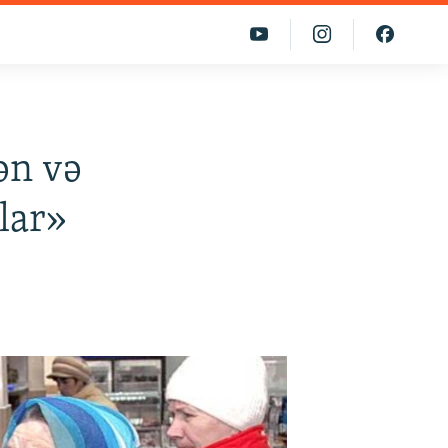
ən və
lar»