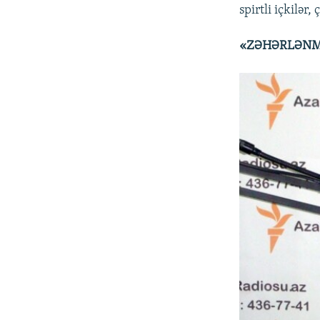
spirtli içkilər
«ZƏHƏRLƏNM