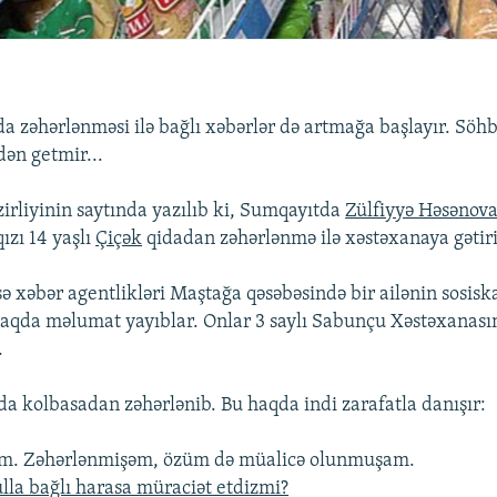
da zəhərlənməsi ilə bağlı xəbərlər də artmağa başlayır. Söhb
ən getmir...
zirliyinin saytında yazılıb ki, Sumqayıtda
Zülfiyyə Həsənov
ızı 14 yaşlı
Çiçək
qidadan zəhərlənmə ilə xəstəxanaya gətiril
ə xəbər agentlikləri Maştağa qəsəbəsində bir ailənin sosis
aqda məlumat yayıblar. Onlar 3 saylı Sabunçu Xəstəxanası
.
da kolbasadan zəhərlənib. Bu haqda indi zarafatla danışır:
m. Zəhərlənmişəm, özüm də müalicə olunmuşam.
la bağlı harasa müraciət etdizmi?