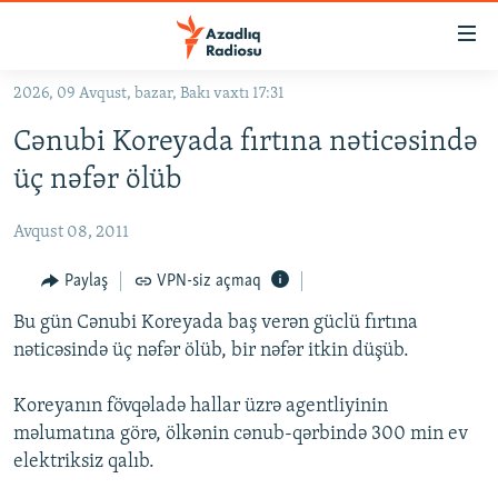
Keçid
linkləri
Əsas
2026, 09 Avqust, bazar, Bakı vaxtı 17:31
məzmuna
GÜNDƏM
Cənubi Koreyada fırtına nəticəsində
qayıt
#İZAHLA
Əsas
üç nəfər ölüb
KORRUPSIOMETR
naviqasiyaya
qayıt
Avqust 08, 2011
#ƏSLINDƏ
Axtarışa
FƏRQƏ BAX
Paylaş
VPN-siz açmaq
keç
QANUNI DOĞRU
Bu gün Cənubi Koreyada baş verən güclü fırtına
nəticəsində üç nəfər ölüb, bir nəfər itkin düşüb.
ARAŞDIRMA
MULTIMEDIA
Koreyanın fövqəladə hallar üzrə agentliyinin
məlumatına görə, ölkənin cənub-qərbində 300 min ev
RADIO ARXIV
VIDEO
elektriksiz qalıb.
HAQQIMIZDA
FOTOQALEREYA
OXU ZALI