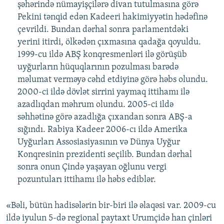
şəhərində nümayişçilərə divan tutulmasına görə
Pekini tənqid edən Kadeeri hakimiyyətin hədəfinə
çevrildi. Bundan dərhal sonra parlamentdəki
yerini itirdi, ölkədən çıxmasına qadağa qoyuldu.
1999-cu ildə ABŞ konqresmenləri ilə görüşüb
uyğurların hüquqlarının pozulması barədə
məlumat verməyə cəhd etdiyinə görə həbs olundu.
2000-ci ildə dövlət sirrini yaymaq ittihamı ilə
azadlıqdan məhrum olundu. 2005-ci ildə
səhhətinə görə azadlığa çıxandan sonra ABŞ-a
sığındı. Rabiya Kadeer 2006-cı ildə Amerika
Uyğurları Assosiasiyasının və Dünya Uyğur
Konqresinin prezidenti seçilib. Bundan dərhal
sonra onun Çində yaşayan oğlunu vergi
pozuntuları ittihamı ilə həbs ediblər.
«Bəli, bütün hadisələrin bir-biri ilə əlaqəsi var. 2009-cu
ildə iyulun 5-də regional paytaxt Urumçidə han çinləri