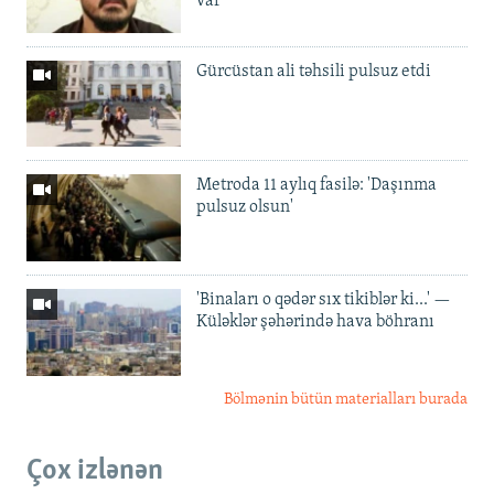
var'
Gürcüstan ali təhsili pulsuz etdi
Metroda 11 aylıq fasilə: 'Daşınma
pulsuz olsun'
'Binaları o qədər sıx tikiblər ki...' —
Küləklər şəhərində hava böhranı
Bölmənin bütün materialları burada
Çox izlənən