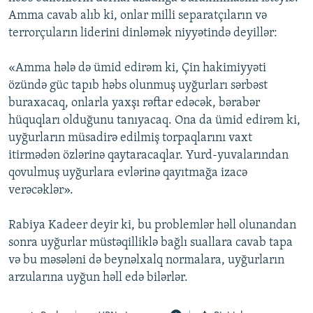
Amma cavab alıb ki, onlar milli separatçıların və
terrorçuların liderini dinləmək niyyətində deyillər:
«Amma hələ də ümid edirəm ki, Çin hakimiyyəti
özündə güc tapıb həbs olunmuş uyğurları sərbəst
buraxacaq, onlarla yaxşı rəftar edəcək, bərabər
hüquqları olduğunu tanıyacaq. Ona da ümid edirəm ki,
uyğurların müsadirə edilmiş torpaqlarını vaxt
itirmədən özlərinə qaytaracaqlar. Yurd-yuvalarından
qovulmuş uyğurlara evlərinə qayıtmağa izacə
verəcəklər».
Rabiya Kadeer deyir ki, bu problemlər həll olunandan
sonra uyğurlar müstəqilliklə bağlı suallara cavab tapa
və bu məsələni də beynəlxalq normalara, uyğurların
arzularına uyğun həll edə bilərlər.