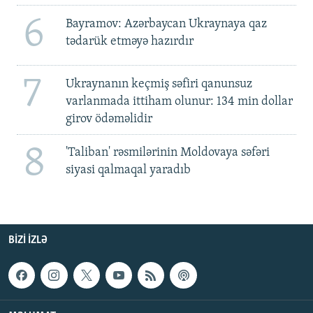
6
Bayramov: Azərbaycan Ukraynaya qaz
tədarük etməyə hazırdır
7
Ukraynanın keçmiş səfiri qanunsuz
varlanmada ittiham olunur: 134 min dollar
girov ödəməlidir
8
'Taliban' rəsmilərinin Moldovaya səfəri
siyasi qalmaqal yaradıb
BIZI IZLƏ