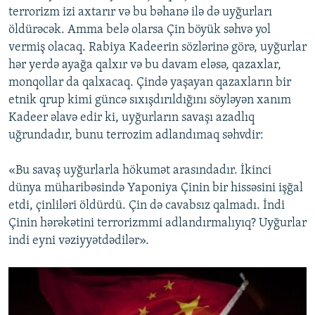
terrorizm izi axtarır və bu bəhanə ilə də uyğurları
öldürəcək. Amma belə olarsa Çin böyük səhvə yol
vermiş olacaq. Rabiya Kadeerin sözlərinə görə, uyğurlar
hər yerdə ayağa qalxır və bu davam eləsə, qazaxlar,
monqollar da qalxacaq. Çində yaşayan qazaxların bir
etnik qrup kimi güncə sıxışdırıldığını söyləyən xanım
Kadeer əlavə edir ki, uyğurların savaşı azadlıq
uğrundadır, bunu terrozim adlandımaq səhvdir:
«Bu savaş uyğurlarla hökumət arasındadır. İkinci
dünya müharibəsində Yaponiya Çinin bir hissəsini işğal
etdi, çinliləri öldürdü. Çin də cavabsız qalmadı. İndi
Çinin hərəkətini terrorizmmi adlandırmalıyıq? Uyğurlar
indi eyni vəziyyətdədilər».