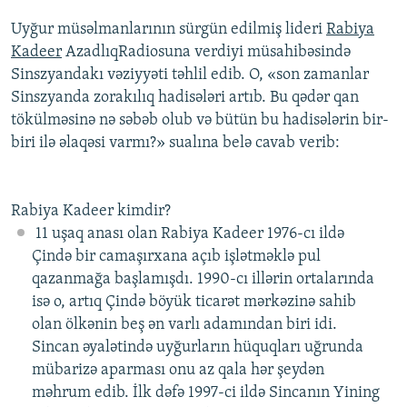
Uyğur müsəlmanlarının sürgün edilmiş lideri
Rabiya
Kadeer
AzadlıqRadiosuna verdiyi müsahibəsində
Sinszyandakı vəziyyəti təhlil edib. O, «son zamanlar
Sinszyanda zorakılıq hadisələri artıb. Bu qədər qan
tökülməsinə nə səbəb olub və bütün bu hadisələrin bir-
biri ilə əlaqəsi varmı?» sualına belə cavab verib:
Rabiya Kadeer kimdir?
11 uşaq anası olan Rabiya Kadeer 1976-cı ildə
Çində bir camaşırxana açıb işlətməklə pul
qazanmağa başlamışdı. 1990-cı illərin ortalarında
isə o, artıq Çində böyük ticarət mərkəzinə sahib
olan ölkənin beş ən varlı adamından biri idi.
Sincan əyalətində uyğurların hüquqları uğrunda
mübarizə aparması onu az qala hər şeydən
məhrum edib. İlk dəfə 1997-ci ildə Sincanın Yining