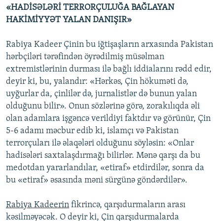
«HADİSƏLƏRİ TERRORÇULUĞA BAĞLAYAN
HAKİMİYYƏT YALAN DANIŞIR»
Rabiya Kadeer Çinin bu iğtişaşların arxasında Pakistan
hərbçiləri tərəfindən öyrədilmiş müsəlman
extremistlərinin durması ilə bağlı iddialarını rədd edir,
deyir ki, bu, yalandır: «Hərkəs, Çin hökuməti də,
uyğurlar da, çinlilər də, jurnalistlər də bunun yalan
olduğunu bilir». Onun sözlərinə görə, zorakılıqda əli
olan adamlara işgəncə verildiyi faktdır və görünür, Çin
5-6 adamı məcbur edib ki, islamçı və Pakistan
terrorçuları ilə əlaqələri olduğunu söyləsin: «Onlar
hadisələri saxtalaşdırmağı bilirlər. Mənə qarşı da bu
medotdan yararlandılar, «etiraf» etdirdilər, sonra da
bu «etiraf» əsasında məni sürgünə göndərdilər».
Rabiya Kadeerin
fikrincə, qarşıdurmaların arası
kəsilməyəcək. O deyir ki, Çin qarşıdurmalarda