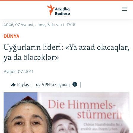
Keçid
linkləri
Əsas
2026, 07 Avqust, cümə, Bakı vaxtı 17:15
məzmuna
GÜNDƏM
DÜNYA
qayıt
#İZAHLA
Əsas
Uyğurların lideri: «Ya azad olacaqlar,
KORRUPSIOMETR
naviqasiyaya
ya da öləcəklər»
qayıt
#ƏSLINDƏ
Axtarışa
Avqust 07, 2011
FƏRQƏ BAX
keç
QANUNI DOĞRU
Paylaş
VPN-siz açmaq
ARAŞDIRMA
MULTIMEDIA
RADIO ARXIV
VIDEO
HAQQIMIZDA
FOTOQALEREYA
OXU ZALI