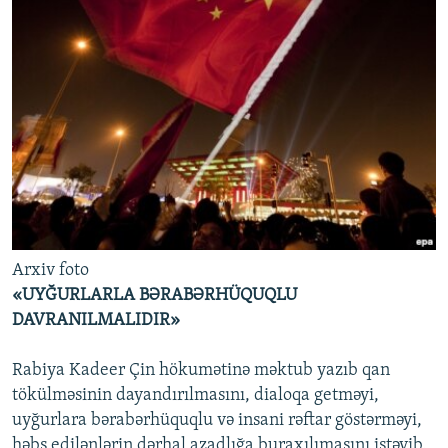
Arxiv foto
«UYĞURLARLA BƏRABƏRHÜQUQLU
DAVRANILMALIDIR»
Rabiya Kadeer Çin hökumətinə məktub yazıb qan
tökülməsinin dayandırılmasını, dialoqa getməyi,
uyğurlara bərabərhüquqlu və insani rəftar göstərməyi,
həbs edilənlərin dərhal azadlığa buraxılımasını istəyib.