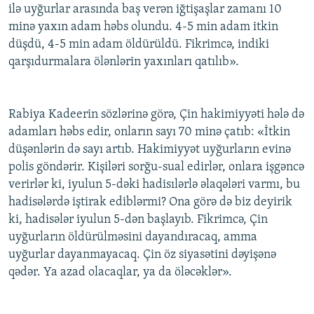
ilə uyğurlar arasında baş verən iğtişaşlar zamanı 10
minə yaxın adam həbs olundu. 4-5 min adam itkin
düşdü, 4-5 min adam öldürüldü. Fikrimcə, indiki
qarşıdurmalara ölənlərin yaxınları qatılıb».
Rabiya Kadeerin sözlərinə görə, Çin hakimiyyəti hələ də
adamları həbs edir, onların sayı 70 minə çatıb: «İtkin
düşənlərin də sayı artıb. Hakimiyyət uyğurların evinə
polis göndərir. Kişiləri sorğu-sual edirlər, onlara işgəncə
verirlər ki, iyulun 5-dəki hadisılərlə əlaqələri varmı, bu
hadisələrdə iştirak ediblərmi? Ona görə də biz deyirik
ki, hadisələr iyulun 5-dən başlayıb. Fikrimcə, Çin
uyğurların öldürülməsini dayandıracaq, amma
uyğurlar dayanmayacaq. Çin öz siyasətini dəyişənə
qədər. Ya azad olacaqlar, ya da öləcəklər».