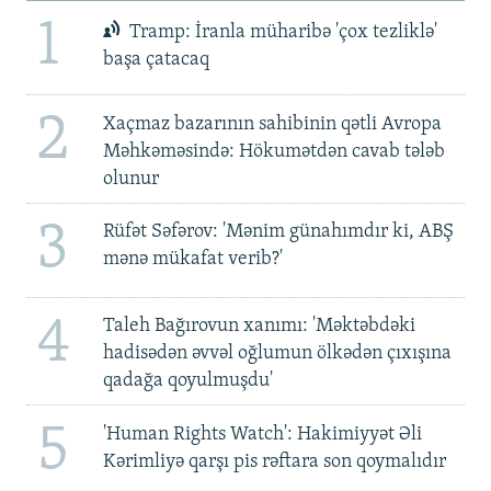
1
Tramp: İranla müharibə 'çox tezliklə'
başa çatacaq
2
Xaçmaz bazarının sahibinin qətli Avropa
Məhkəməsində: Hökumətdən cavab tələb
olunur
3
Rüfət Səfərov: 'Mənim günahımdır ki, ABŞ
mənə mükafat verib?'
4
Taleh Bağırovun xanımı: 'Məktəbdəki
hadisədən əvvəl oğlumun ölkədən çıxışına
qadağa qoyulmuşdu'
5
'Human Rights Watch': Hakimiyyət Əli
Kərimliyə qarşı pis rəftara son qoymalıdır