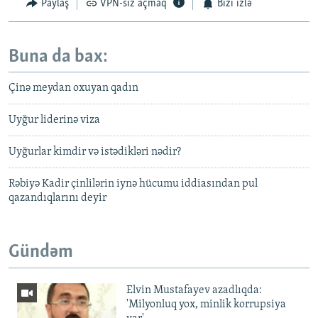
Paylaş
VPN-siz açmaq
Bizi izlə
Buna da bax:
Çinə meydan oxuyan qadın
Uyğur liderinə viza
Uyğurlar kimdir və istədikləri nədir?
Rəbiyə Kadir çinlilərin iynə hücumu iddiasından pul
qazandıqlarını deyir
Gündəm
Elvin Mustafayev azadlıqda:
'Milyonluq yox, minlik korrupsiya