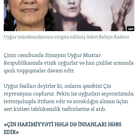
İNFOQRAFIKA
AZƏRBAYCAN ƏDƏBIYYATI KITABXANASI
MISSIYAMIZ
BIZI IZLƏ
KARIKATURA
İSLAM VƏ DEMOKRATIYA
PEŞƏ ETIKASI VƏ JURNALISTIKA STANDARTLARIMIZ
İZ - MƏDƏNIYYƏT PROQRAMI
MATERIALLARIMIZDAN ISTIFADƏ
Uyğur müsəlmanlarının sürgün edilmiş lideri Rabiya Kadeer
AZADLIQRADIOSU MOBIL TELEFONUNUZDA
RFE/RL-in bütün saytları
BIZIMLƏ ƏLAQƏ
Çinin cənubunda Sinszyan Uyğur Muxtar
XƏBƏR BÜLLETENLƏRIMIZ
Respublikasında etnik uyğurlar və han çinlilər arasında
qanlı toqquşmalar davam edir.
Uyğur fəalları deyirlər ki, onların qəzəbini Çin
repressiyası coşdurur. Pekin isə uyğurları seperatizmdə,
terrorşuluqda ittiham edir və zorakılığın alması üçün
sərt kütləvi təhlükəsizlik tədbirlərinə əl atıb.
«ÇİN HAKİMİYYƏTİ HƏLƏ DƏ İNSANLARI HƏBS
EDİR»