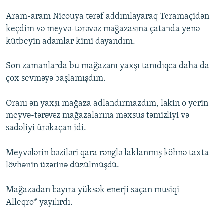
Aram-aram Nicouya tərəf addımlayaraq Teramaçidən
keçdim və meyvə-tərəvəz mağazasına çatanda yenə
kütbeyin adamlar kimi dayandım.
Son zamanlarda bu mağazanı yaxşı tanıdıqca daha da
çox sevməyə başlamışdım.
Oranı ən yaxşı mağaza adlandırmazdım, lakin o yerin
meyvə-tərəvəz mağazalarına məxsus təmizliyi və
sadəliyi ürəkaçan idi.
Meyvələrin bəziləri qara rənglə laklanmış köhnə taxta
lövhənin üzərinə düzülmüşdü.
Mağazadan bayıra yüksək enerji saçan musiqi –
Alleqro* yayılırdı.