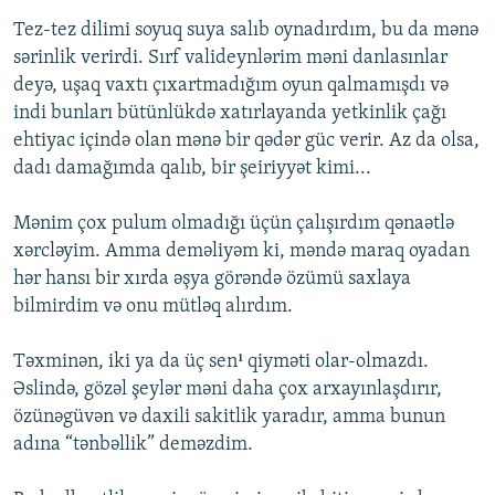
Tez-tez dilimi soyuq suya salıb oynadırdım, bu da mənə
sərinlik verirdi. Sırf valideynlərim məni danlasınlar
deyə, uşaq vaxtı çıxartmadığım oyun qalmamışdı və
indi bunları bütünlükdə xatırlayanda yetkinlik çağı
ehtiyac içində olan mənə bir qədər güc verir. Az da olsa,
dadı damağımda qalıb, bir şeiriyyət kimi...
Mənim çox pulum olmadığı üçün çalışırdım qənaətlə
xərcləyim. Amma deməliyəm ki, məndə maraq oyadan
hər hansı bir xırda əşya görəndə özümü saxlaya
bilmirdim və onu mütləq alırdım.
Təxminən, iki ya da üç sen¹ qiyməti olar-olmazdı.
Əslində, gözəl şeylər məni daha çox arxayınlaşdırır,
özünəgüvən və daxili sakitlik yaradır, amma bunun
adına “tənbəllik” deməzdim.