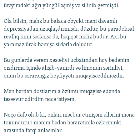
ürəyimdəki ağrı yüngülləşmiş və silinib getmişdi.
Ola bilsin, məhz bu balaca obyekt məni davamlı
depressiyadan uzaqlaşdırmışdı, düzdür, bu paradoksal
reallıq kimi səslənsə də, həqiqət məhz budur. Axı bu
yaramaz ürək həmişə sirlərlə doludur.
Bu günlərdə vərəm xəstəliyi ucbatından hey bədənim
qızdırma içində alışıb-yanırdı və limonun sərinliyi,
onun bu əsrarəngiz keyfiyyəti müqayisəedilməzdir.
Mən hərdən dostlarımla özümü müqayisə edəndə
təsəvvür edirdim necə istiyəm.
Neçə dəfə olub ki, onları məcbur etmişəm əllərini mənə
toxundurub mənim bədən hərarətimlə özlərininki
arasında fərqi anlasınlar.