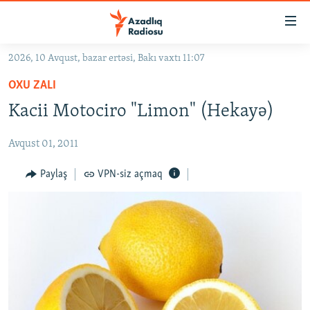
Keçid
linkləri
Əsas
2026, 10 Avqust, bazar ertəsi, Bakı vaxtı 11:07
məzmuna
GÜNDƏM
OXU ZALI
qayıt
#İZAHLA
Əsas
Kacii Motociro "Limon" (Hekayə)
KORRUPSIOMETR
naviqasiyaya
qayıt
Avqust 01, 2011
#ƏSLINDƏ
Axtarışa
FƏRQƏ BAX
Paylaş
VPN-siz açmaq
keç
QANUNI DOĞRU
ARAŞDIRMA
MULTIMEDIA
RADIO ARXIV
VIDEO
HAQQIMIZDA
FOTOQALEREYA
OXU ZALI