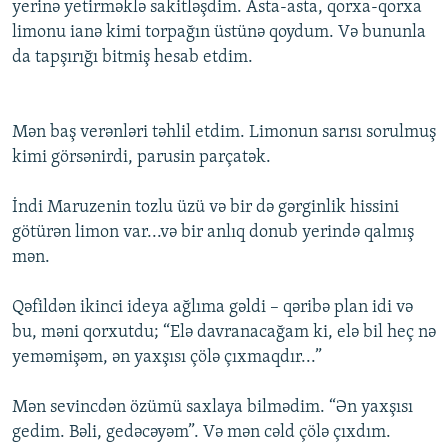
yerinə yetirməklə sakitləşdim. Asta-asta, qorxa-qorxa
limonu ianə kimi torpağın üstünə qoydum. Və bununla
da tapşırığı bitmiş hesab etdim.
Mən baş verənləri təhlil etdim. Limonun sarısı sorulmuş
kimi görsənirdi, parusin parçatək.
İndi Maruzenin tozlu üzü və bir də gərginlik hissini
götürən limon var...və bir anlıq donub yerində qalmış
mən.
Qəfildən ikinci ideya ağlıma gəldi – qəribə plan idi və
bu, məni qorxutdu; “Elə davranacağam ki, elə bil heç nə
yeməmişəm, ən yaxşısı çölə çıxmaqdır...”
Mən sevincdən özümü saxlaya bilmədim. “Ən yaxşısı
gedim. Bəli, gedəcəyəm”. Və mən cəld çölə çıxdım.