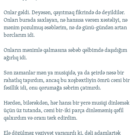
Onlar gəldi. Deyəsən, qayıtmaq fikrində də deyildilər.
Onları burada saxlayan, nə hansısa vərəm xəstəliyi, nə
mənim pozulmuş əsəblərim, nə də günü-gündən artan
borclarım idi.
Onların mənimlə qalmasına səbəb qəlbimdə daşıdığım
ağırlıq idi.
Son zamanlar mən ya musiqidə, ya da şeirdə nəsə bir
rahatlıq tapırdım, ancaq bu xoşbəxtliyin ömrü cəmi bir
fəsillik idi, onu qorumağa səbrim çatmırdı.
Hərdən, bilərəkdən, hər hansı bir yerə musiqi dinləmək
üçün üz tutanda, cəmi bir-iki parça dinləməmiş qəfil
qalxırdım və oranı tərk edirdim.
Elə dözülməz vəziyyət yaranırdı ki, dəli adamlartək