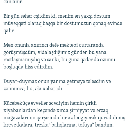
canlanır.
Bir gün səhər eşitdim ki, mənim ən yaxşı dostum
müvəqqəti olaraq başqa bir dostumuzun qonaq evində
qalır.
Mən onunla axırıncı dəfə məktəbi qurtaranda
görüşmüşdüm, vidalaşdığımız gündən bu yana
rastlaşmamışdıq və sanki, bu günə qədər də özümü
boşluqda hiss edirdim.
Duyar-duymaz onun yanına getməyə tələsdim və
zənnimcə, bu, əla xəbər idi.
Küçəbəküçə əvvəllər sevdiyim həmin çirkli
xiyabanlardan keçəndə xırda şirniyyat və ərzaq
mağazalarının qarşısında bir az ləngiyərək qurudulmuş
krevetkalara, treska³ balıqlarına, tofuya* baxdım.