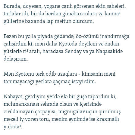
Burada, deyəsən, yeganə canlı görsənən əkin sahələri,
tarlalar idi, bir də hərdən günəbaxanlara və kanna¹
güllərinə baxanda lap məftun olurdum.
Bəzən bu yolla piyada gedəndə, öz-özümü inandırmağa
çalışırdım ki, mən daha Kyotoda deyiləm və ondan
yüzlərlə ri² aralı, haradasa Senday və ya Naqasakidə
dolaşıram.
Mən Kyotonu tərk edib uzaqlara - kimsənin məni
tanımayacağı yerlərə qaçmaq istəyirdim.
Nəhayət, getdiyim yerdə elə bir guşə tapardım ki,
mehmanxanası səhrada olsun və içərisində
cırıldamayan çarpayısı, mığmığalar üçün qurulmuş
məzəli iy verən toru, mənim əynimdə isə kraxmallı
yukata³.