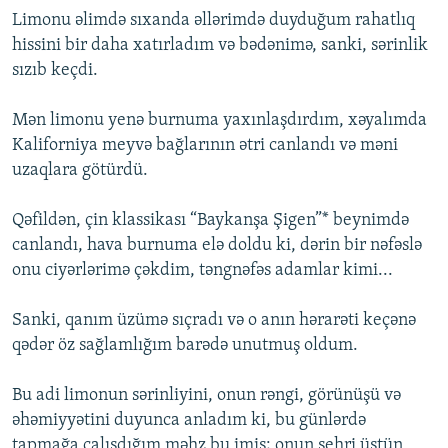
Limonu əlimdə sıxanda əllərimdə duyduğum rahatlıq
hissini bir daha xatırladım və bədənimə, sanki, sərinlik
sızıb keçdi.
Mən limonu yenə burnuma yaxınlaşdırdım, xəyalımda
Kaliforniya meyvə bağlarının ətri canlandı və məni
uzaqlara götürdü.
Qəfildən, çin klassikası “Baykanşa Şigen”* beynimdə
canlandı, hava burnuma elə doldu ki, dərin bir nəfəslə
onu ciyərlərimə çəkdim, təngnəfəs adamlar kimi...
Sanki, qanım üzümə sıçradı və o anın hərarəti keçənə
qədər öz sağlamlığım barədə unutmuş oldum.
Bu adi limonun sərinliyini, onun rəngi, görünüşü və
əhəmiyyətini duyunca anladım ki, bu günlərdə
tapmağa çalışdığım məhz bu imiş; onun sehri üstün