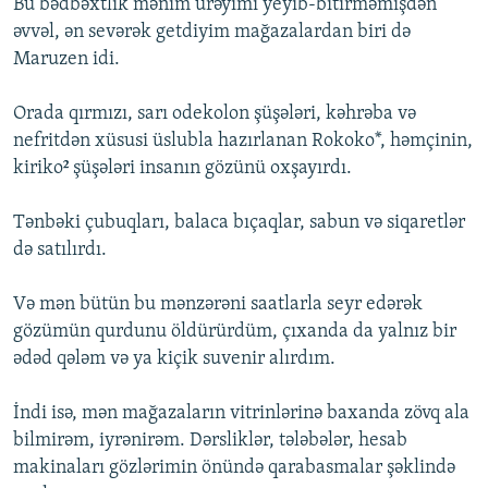
Bu bədbəxtlik mənim ürəyimi yeyib-bitirməmişdən
əvvəl, ən sevərək getdiyim mağazalardan biri də
Maruzen idi.
Orada qırmızı, sarı odekolon şüşələri, kəhrəba və
nefritdən xüsusi üslubla hazırlanan Rokoko*, həmçinin,
kiriko² şüşələri insanın gözünü oxşayırdı.
Tənbəki çubuqları, balaca bıçaqlar, sabun və siqaretlər
də satılırdı.
Və mən bütün bu mənzərəni saatlarla seyr edərək
gözümün qurdunu öldürürdüm, çıxanda da yalnız bir
ədəd qələm və ya kiçik suvenir alırdım.
İndi isə, mən mağazaların vitrinlərinə baxanda zövq ala
bilmirəm, iyrənirəm. Dərsliklər, tələbələr, hesab
makinaları gözlərimin önündə qarabasmalar şəklində