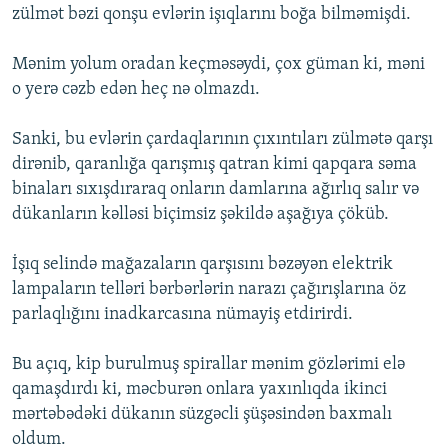
zülmət bəzi qonşu evlərin işıqlarını boğa bilməmişdi.
Mənim yolum oradan keçməsəydi, çox güman ki, məni
o yerə cəzb edən heç nə olmazdı.
Sanki, bu evlərin çardaqlarının çıxıntıları zülmətə qarşı
dirənib, qaranlığa qarışmış qatran kimi qapqara səma
binaları sıxışdıraraq onların damlarına ağırlıq salır və
dükanların kəlləsi biçimsiz şəkildə aşağıya çöküb.
İşıq selində mağazaların qarşısını bəzəyən elektrik
lampaların telləri bərbərlərin narazı çağırışlarına öz
parlaqlığını inadkarcasına nümayiş etdirirdi.
Bu açıq, kip burulmuş spirallar mənim gözlərimi elə
qamaşdırdı ki, məcburən onlara yaxınlıqda ikinci
mərtəbədəki dükanın süzgəcli şüşəsindən baxmalı
oldum.