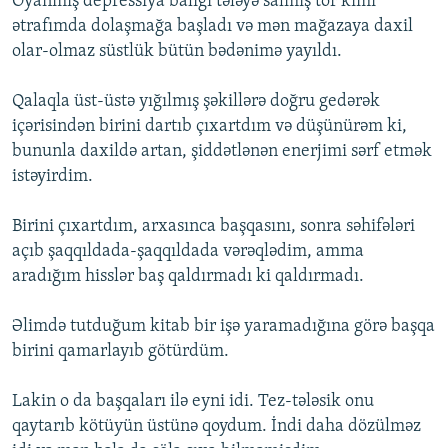
Oyanmış depressiya balığı tələyə salmış tor kimi
ətrafımda dolaşmağa başladı və mən mağazaya daxil
olar-olmaz süstlük bütün bədənimə yayıldı.
Qalaqla üst-üstə yığılmış şəkillərə doğru gedərək
içərisindən birini dartıb çıxartdım və düşünürəm ki,
bununla daxildə artan, şiddətlənən enerjimi sərf etmək
istəyirdim.
Birini çıxartdım, arxasınca başqasını, sonra səhifələri
açıb şaqqıldada-şaqqıldada vərəqlədim, amma
aradığım hisslər baş qaldırmadı ki qaldırmadı.
Əlimdə tutduğum kitab bir işə yaramadığına görə başqa
birini qamarlayıb götürdüm.
Lakin o da başqaları ilə eyni idi. Tez-tələsik onu
qaytarıb kötüyün üstünə qoydum. İndi daha dözülməz