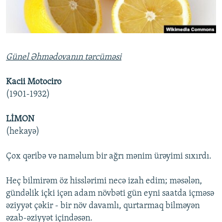
İNFOQRAFIKA
AZƏRBAYCAN ƏDƏBIYYATI KITABXANASI
MISSIYAMIZ
BIZI IZLƏ
KARIKATURA
İSLAM VƏ DEMOKRATIYA
PEŞƏ ETIKASI VƏ JURNALISTIKA STANDARTLARIMIZ
İZ - MƏDƏNIYYƏT PROQRAMI
MATERIALLARIMIZDAN ISTIFADƏ
Günel Əhmədovanın tərcüməsi
AZADLIQRADIOSU MOBIL TELEFONUNUZDA
RFE/RL-in bütün saytları
BIZIMLƏ ƏLAQƏ
Kacii Motociro
(1901-1932)
XƏBƏR BÜLLETENLƏRIMIZ
LİMON
(hekayə)
Çox qəribə və naməlum bir ağrı mənim ürəyimi sıxırdı.
Heç bilmirəm öz hisslərimi necə izah edim; məsələn,
gündəlik içki içən adam növbəti gün eyni saatda içməsə
əziyyət çəkir - bir növ davamlı, qurtarmaq bilməyən
əzab-əziyyət içindəsən.