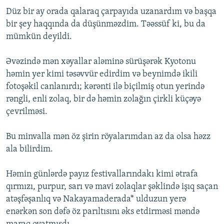
Düz bir ay orada qalaraq çarpayıda uzanardım və başqa
bir şey haqqında da düşünməzdim. Təəssüf ki, bu da
mümkün deyildi.
Əvəzində mən xəyallar aləminə sürüşərək Kyotonu
həmin yer kimi təsəvvür edirdim və beynimdə ikili
fotoşəkil canlanırdı; kərənti ilə biçilmiş otun yerində
rəngli, enli zolaq, bir də həmin zolağın çirkli küçəyə
çevrilməsi.
Bu minvalla mən öz şirin röyalarımdan az da olsa həzz
ala bilirdim.
Həmin günlərdə payız festivallarındakı kimi ətrafa
qırmızı, purpur, sarı və mavi zolaqlar şəklində işıq saçan
atəşfəşanlıq və Nakayamaderada* ulduzun yerə
enərkən son dəfə öz parıltısını əks etdirməsi məndə