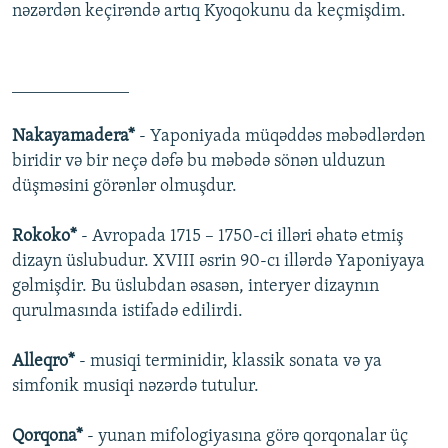
nəzərdən keçirəndə artıq Kyoqokunu da keçmişdim.
_____________
Nakayamadera*
- Yaponiyada müqəddəs məbədlərdən
biridir və bir neçə dəfə bu məbədə sönən ulduzun
düşməsini görənlər olmuşdur.
Rokoko*
- Avropada 1715 – 1750-ci illəri əhatə etmiş
dizayn üslubudur. XVIII əsrin 90-cı illərdə Yaponiyaya
gəlmişdir. Bu üslubdan əsasən, interyer dizaynın
qurulmasında istifadə edilirdi.
Alleqro*
- musiqi terminidir, klassik sonata və ya
simfonik musiqi nəzərdə tutulur.
Qorqona*
- yunan mifologiyasına görə qorqonalar üç