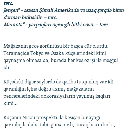
tərc.
Jenşen* - əsasən Şimali Amerikada və uzaq şərqdə bitən
dərman bitkisidir. – tərc.
Maranta* - yarpaqları üçrəngli bitki növü. – tərc
Mağazanın gecə görüntüsü bir başqa cür olurdu.
Teramaçidə Tokyo və Osaka küçələrindəki kimi
qaynaşma olmasa da, burada hər kəs öz işi ilə məşğul
idi.
Küçədəki digər şeylərdə də qəribə tutqunluq var idi;
qaranlığın içinə doğru axmış mağazaların
pəncərələrindəki dekorasiyaların yayılmış işıqları
kimi...
Küçənin Nicou prospekti ilə kəsişən bir ayağı
qaranlıqda daha təbii görsənirdi, ancaq baxırdın ki,