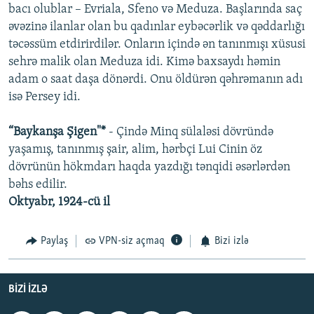
bacı olublar – Evriala, Sfeno və Meduza. Başlarında saç
əvəzinə ilanlar olan bu qadınlar eybəcərlik və qəddarlığı
təcəssüm etdirirdilər. Onların içində ən tanınmışı xüsusi
sehrə malik olan Meduza idi. Kimə baxsaydı həmin
adam o saat daşa dönərdi. Onu öldürən qəhrəmanın adı
isə Persey idi.
“Baykanşa Şigen"*
- Çində Minq sülaləsi dövründə
yaşamış, tanınmış şair, alim, hərbçi Lui Cinin öz
dövrünün hökmdarı haqda yazdığı tənqidi əsərlərdən
bəhs edilir.
Oktyabr, 1924-cü il
Paylaş
VPN-siz açmaq
Bizi izlə
BIZI IZLƏ