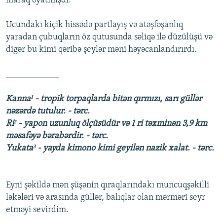
maraq oyatmışdı.
Ucundakı kiçik hissədə partlayış və atəşfəşanlıq
yaradan çubuqların öz qutusunda səliqə ilə düzülüşü və
digər bu kimi qəribə şeylər məni həyəcanlandırırdı.
____________
Kanna¹ - tropik torpaqlarda bitən qırmızı, sarı güllər
nəzərdə tutulur. - tərc.
Ri² - yapon uzunluq ölçüsüdür və 1 ri təxminən 3,9 km
məsafəyə bərabərdir. - tərc.
Yukata³ - yayda kimono kimi geyilən nazik xalat. - tərc.
Eyni şəkildə mən şüşənin qıraqlarındakı muncuqşəkilli
ləkələri və arasında güllər, balıqlar olan mərməri seyr
etməyi sevirdim.