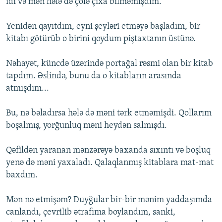
idi və mən hələ də çölə çıxa bilməmişdim.
Yenidən qayıtdım, eyni şeyləri etməyə başladım, bir
kitabı götürüb o birini qoydum piştaxtanın üstünə.
Nəhayət, küncdə üzərində portağal rəsmi olan bir kitab
tapdım. Əslində, bunu da o kitabların arasında
atmışdım...
Bu, nə bəladırsa hələ də məni tərk etməmişdi. Qollarım
boşalmış, yorğunluq məni heydən salmışdı.
Qəfildən yaranan mənzərəyə baxanda sıxıntı və boşluq
yenə də məni yaxaladı. Qalaqlanmış kitablara mat-mat
baxdım.
Mən nə etmişəm? Duyğular bir-bir mənim yaddaşımda
canlandı, çevrilib ətrafıma boylandım, sanki,