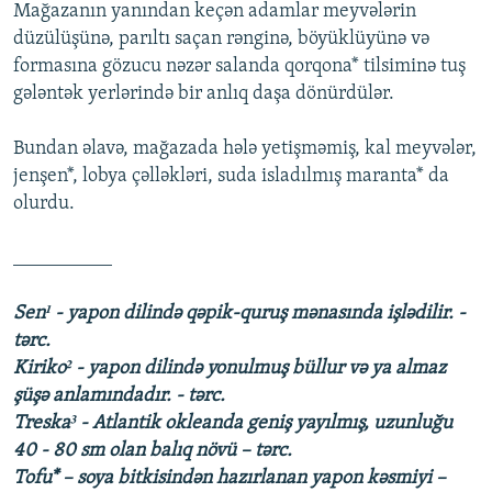
Mağazanın yanından keçən adamlar meyvələrin
düzülüşünə, parıltı saçan rənginə, böyüklüyünə və
formasına gözucu nəzər salanda qorqona* tilsiminə tuş
gələntək yerlərində bir anlıq daşa dönürdülər.
Bundan əlavə, mağazada hələ yetişməmiş, kal meyvələr,
jenşen*, lobya çəlləkləri, suda isladılmış maranta* da
olurdu.
__________
Sen¹ - yapon dilində qəpik-quruş mənasında işlədilir. -
tərc.
Kiriko² - yapon dilində yonulmuş büllur və ya almaz
şüşə anlamındadır. - tərc.
Treska³ - Atlantik okleanda geniş yayılmış, uzunluğu
40 - 80 sm olan balıq növü – tərc.
Tofu* – soya bitkisindən hazırlanan yapon kəsmiyi –