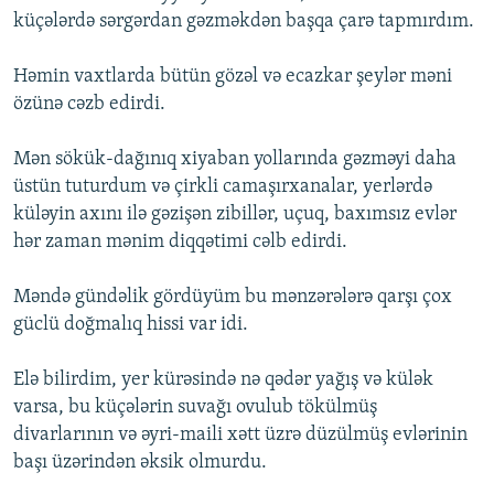
küçələrdə sərgərdan gəzməkdən başqa çarə tapmırdım.
Həmin vaxtlarda bütün gözəl və ecazkar şeylər məni
özünə cəzb edirdi.
Mən sökük-dağınıq xiyaban yollarında gəzməyi daha
üstün tuturdum və çirkli camaşırxanalar, yerlərdə
küləyin axını ilə gəzişən zibillər, uçuq, baxımsız evlər
hər zaman mənim diqqətimi cəlb edirdi.
Məndə gündəlik gördüyüm bu mənzərələrə qarşı çox
güclü doğmalıq hissi var idi.
Elə bilirdim, yer kürəsində nə qədər yağış və külək
varsa, bu küçələrin suvağı ovulub tökülmüş
divarlarının və əyri-maili xətt üzrə düzülmüş evlərinin
başı üzərindən əksik olmurdu.