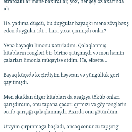
ətrafdakılar mənə baxırdılar, yox, hər şey öz axarında
idi.
Hə, yadıma düşdü, bu duyğular bayaqkı mənə zövq bəxş
edən duyğular idi... hara yoxa çıxmışdı onlar?
Yenə bayaqkı limonu xatırladım. Qalaqlanmış
kitabların rəngləri bir-birinə qatışmışdı və mən həmin
çalarları limonla müqayisə etdim. Hə, əlbəttə...
Bayaq küçədə keçirdiyim həyəcan və yüngüllük geri
qayıtmışdı.
Mən şkafdan digər kitabları da aşağıya töküb onları
qarışdırdım, onu tapana qədər: qırmızı və göy rənglərin
əcaib qarışığı qalaqlanmışdı. Axırda onu götürdüm.
Ürəyim çırpınmağa başladı, ancaq sonuncu tapşırığı