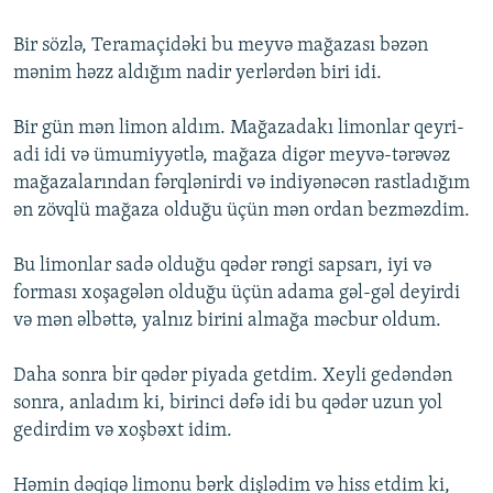
Bir sözlə, Teramaçidəki bu meyvə mağazası bəzən
mənim həzz aldığım nadir yerlərdən biri idi.
Bir gün mən limon aldım. Mağazadakı limonlar qeyri-
adi idi və ümumiyyətlə, mağaza digər meyvə-tərəvəz
mağazalarından fərqlənirdi və indiyənəcən rastladığım
ən zövqlü mağaza olduğu üçün mən ordan bezməzdim.
Bu limonlar sadə olduğu qədər rəngi sapsarı, iyi və
forması xoşagələn olduğu üçün adama gəl-gəl deyirdi
və mən əlbəttə, yalnız birini almağa məcbur oldum.
Daha sonra bir qədər piyada getdim. Xeyli gedəndən
sonra, anladım ki, birinci dəfə idi bu qədər uzun yol
gedirdim və xoşbəxt idim.
Həmin dəqiqə limonu bərk dişlədim və hiss etdim ki,