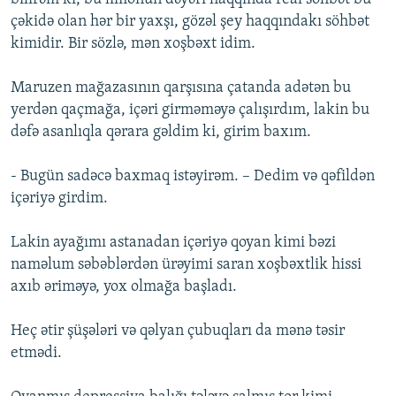
çəkidə olan hər bir yaxşı, gözəl şey haqqındakı söhbət
kimidir. Bir sözlə, mən xoşbəxt idim.
Maruzen mağazasının qarşısına çatanda adətən bu
yerdən qaçmağa, içəri girməməyə çalışırdım, lakin bu
dəfə asanlıqla qərara gəldim ki, girim baxım.
- Bugün sadəcə baxmaq istəyirəm. – Dedim və qəfildən
içəriyə girdim.
Lakin ayağımı astanadan içəriyə qoyan kimi bəzi
naməlum səbəblərdən ürəyimi saran xoşbəxtlik hissi
axıb əriməyə, yox olmağa başladı.
Heç ətir şüşələri və qəlyan çubuqları da mənə təsir
etmədi.