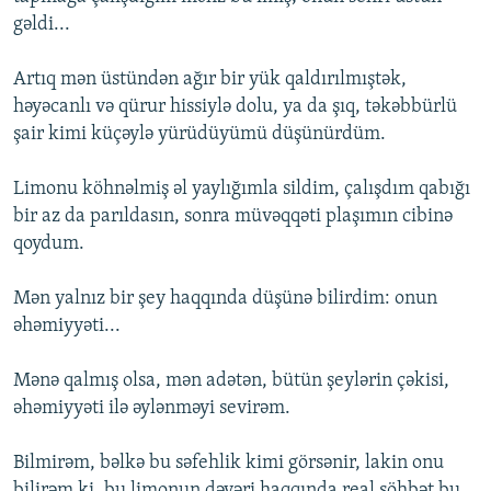
gəldi...
Artıq mən üstündən ağır bir yük qaldırılmıştək,
həyəcanlı və qürur hissiylə dolu, ya da şıq, təkəbbürlü
şair kimi küçəylə yürüdüyümü düşünürdüm.
Limonu köhnəlmiş əl yaylığımla sildim, çalışdım qabığı
bir az da parıldasın, sonra müvəqqəti plaşımın cibinə
qoydum.
Mən yalnız bir şey haqqında düşünə bilirdim: onun
əhəmiyyəti...
Mənə qalmış olsa, mən adətən, bütün şeylərin çəkisi,
əhəmiyyəti ilə əylənməyi sevirəm.
Bilmirəm, bəlkə bu səfehlik kimi görsənir, lakin onu
bilirəm ki, bu limonun dəyəri haqqında real söhbət bu