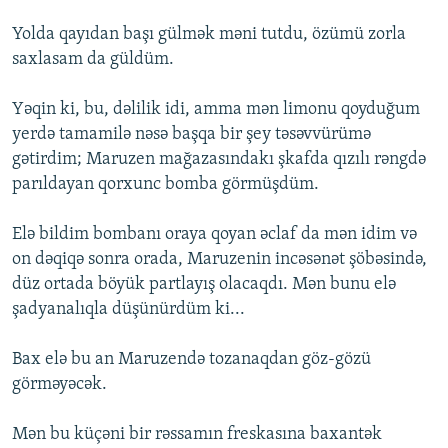
Yolda qayıdan başı gülmək məni tutdu, özümü zorla
saxlasam da güldüm.
Yəqin ki, bu, dəlilik idi, amma mən limonu qoyduğum
yerdə tamamilə nəsə başqa bir şey təsəvvürümə
gətirdim; Maruzen mağazasındakı şkafda qızılı rəngdə
parıldayan qorxunc bomba görmüşdüm.
Elə bildim bombanı oraya qoyan əclaf da mən idim və
on dəqiqə sonra orada, Maruzenin incəsənət şöbəsində,
düz ortada böyük partlayış olacaqdı. Mən bunu elə
şadyanalıqla düşünürdüm ki...
Bax elə bu an Maruzendə tozanaqdan göz-gözü
görməyəcək.
Mən bu küçəni bir rəssamın freskasına baxantək