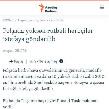
Keçid
linkləri
Əsas
2026, 08 Avqust, şənbə, Bakı vaxtı 13:02
məzmuna
GÜNDƏM
Polşada yüksək rütbəli hərbçilər
qayıt
#İZAHLA
Əsas
istefaya göndərilib
KORRUPSIOMETR
naviqasiyaya
qayıt
Avqust 05, 2011
#ƏSLINDƏ
Axtarışa
FƏRQƏ BAX
Paylaş
VPN-siz açmaq
keç
QANUNI DOĞRU
Polşada hərbi-hava qüvvələrinin üç generalı, müdafiə
nazirinin müavini və daha 10 yüksək rütbəli zabit 2010-
ARAŞDIRMA
cu ilin aprelində Smolenskdə baş vermiş təyyarə qəzası
MULTIMEDIA
ilə bağlı istefaya göndərilib.
RADIO ARXIV
VIDEO
Bu haqda Polşanın baş naziri Donald Tusk məlumat
HAQQIMIZDA
FOTOQALEREYA
OXU ZALI
verib.