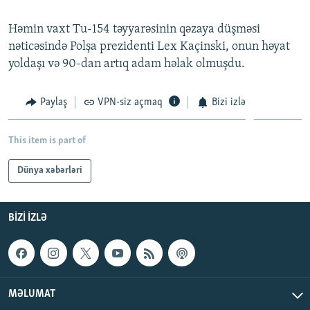
İNFOQRAFIKA
AZƏRBAYCAN ƏDƏBIYYATI KITABXANASI
MISSIYAMIZ
BIZI IZLƏ
Həmin vaxt Tu-154 təyyarəsinin qəzaya düşməsi
KARIKATURA
İSLAM VƏ DEMOKRATIYA
PEŞƏ ETIKASI VƏ JURNALISTIKA STANDARTLARIMIZ
nəticəsində Polşa prezidenti Lex Kaçinski, onun həyat
yoldaşı və 90-dan artıq adam həlak olmuşdu.
İZ - MƏDƏNIYYƏT PROQRAMI
MATERIALLARIMIZDAN ISTIFADƏ
AZADLIQRADIOSU MOBIL TELEFONUNUZDA
RFE/RL-in bütün saytları
Paylaş
VPN-siz açmaq
Bizi izlə
BIZIMLƏ ƏLAQƏ
XƏBƏR BÜLLETENLƏRIMIZ
This item is part of
Dünya xəbərləri
BIZI IZLƏ
MƏLUMAT